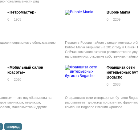
дно пожелала внести ряд
«ПетроМастер»
Bubble Mania
0
1903
0
2209
одаже и сервисному обслуживанию
Первая в России чайная станция немецкого б
Bubble Mania открылась в 2012 году в Санкт-П
Сейчас компания активно развивается по дв
направлениям: открытие собственных чайных
развитие сети по франчайзингу.
«Мобильный салон
Франшиза сети
красоты»
интерьерных бут
Bogacho
0
2020
0
2088
асоты» — это служба вызова на
О франшизе сети интерьерных бутиков Boga
еров маникюра, педикюра,
рассказывает директор по развитию франчай
салов, массажистов и других
компании Bogacho Евгения Фролова.
5
вперед