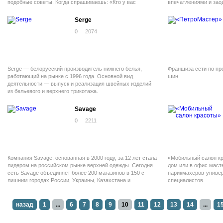
подобные советы. Когда спрашиваешь: «Кто у вас
впечатлениями и зао
председатель махаллинского совета?», не каждый житель
предложений.
может дать конкретный ответ.
Serge
0
2074
Serge — белорусский производитель нижнего белья,
Франшиза сети по пр
работающий на рынке с 1996 года. Основной вид
шин.
деятельности — выпуск и реализация швейных изделий
из бельевого и верхнего трикотажа.
Savage
0
2211
Компания Savage, основанная в 2000 году, за 12 лет стала
«Мобильный салон кр
лидером на российском рынке верхней одежды. Сегодня
дом или в офис маст
сеть Savage объединяет более 200 магазинов в 150 с
парикмахеров-универ
лишним городах России, Украины, Казахстана и
специалистов.
Белоруссии.
назад
1
...
6
7
8
9
10
11
12
13
14
...
1