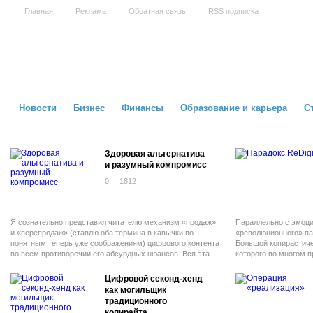
Главная
Реклама
Обратная связь
RSS подписка
Новости
Бизнес
Финансы
Образование и карьера
С
Здоровая альтернатива
и разумный компромисс
0
1812
Я сознательно представил читателю механизм «продаж»
Параллельно с эмоц
и «перепродаж» (ставлю оба термина в кавычки по
«революционного» па
понятным теперь уже соображениям) цифрового контента
Большой копирастиче
во всем противоречии его абсурдных нюансов. Вся эта
которого во многом 
система может функционировать лишь в рамках
событий.
нездоровой дихотомии «Плохая Цифра» и «Хорошая
Цифровой секонд-хенд
Физика».
как могильщик
традиционного
копирайта