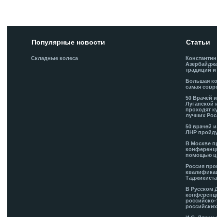
Популярные новости
Статьи
Складные колеса
Константин
Азербайджа
традиций и
Большая ко
самая совр
50 Врачей 
Луганской 
проходят к
лучших Рос
50 врачей 
ЛНР пройду
В Москве п
конференци
помощью ц
Россия про
квалификац
Таджикиста
В Русском 
конференци
российско-
российских