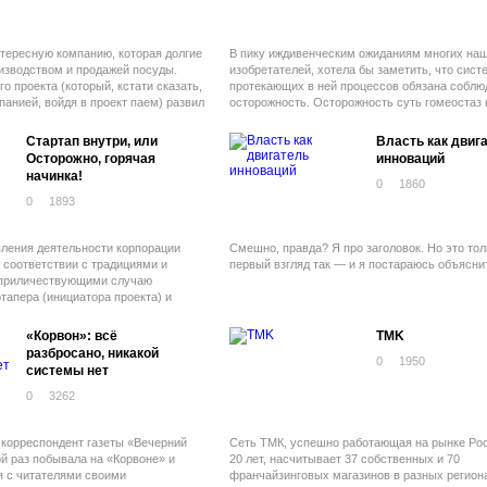
музыкальная композиция, кинофильм, бывши
миллион раз в употреблении, выглядят абсол
идентичными новому образцу.
нтересную компанию, которая долгие
В пику иждивенческим ожиданиям многих на
изводством и продажей посуды.
изобретателей, хотела бы заметить, что сист
о проекта (который, кстати сказать,
протекающих в ней процессов обязана соблю
панией, войдя в проект паем) развил
осторожность. Осторожность суть гомеостаз 
ескую функцию.
который позволяет ей сохранять свои преиму
Стартап внутри, или
Власть как двиг
Осторожно, горячая
инноваций
начинка!
0
1860
0
1893
вления деятельности корпорации
Смешно, правда? Я про заголовок. Но это тол
 соответствии с традициями и
первый взгляд так — и я постараюсь объяснит
 приличествующими случаю
тапера (инициатора проекта) и
ва). При этом важно помнить, что
ожет нечаянно навредить старым.
«Корвон»: всё
TMK
разбросано, никакой
0
1950
системы нет
0
3262
корреспондент газеты «Вечерний
Сеть ТМК, успешно работающая на рынке Рос
й раз побывала на «Корвоне» и
20 лет, насчитывает 37 собственных и 70
я с читателями своими
франчайзинговых магазинов в разных регион