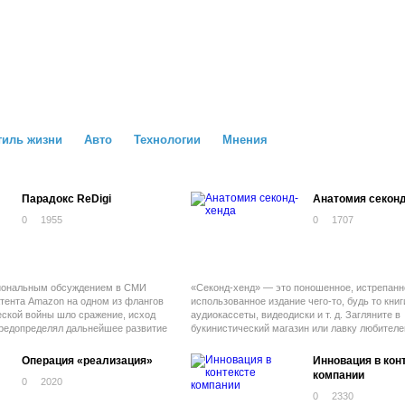
тиль жизни
Авто
Технологии
Мнения
Парадокс ReDigi
Анатомия секон
0
1955
0
1707
иональным обсуждением в СМИ
«Секонд-хенд» — это поношенное, истрепанн
тента Amazon на одном из флангов
использованное издание чего-то, будь то книг
ской войны шло сражение, исход
аудиокассеты, видеодиски и т. д. Загляните в
предопределял дальнейшее развитие
букинистический магазин или лавку любителе
граммофонных записей и освежите память ви
что представляет собой «контент на физичес
Операция «реализация»
Инновация в кон
носителе», побывавший в употреблении. Ниче
компании
0
2020
мире цифрового контента нет и не может быт
отдаленно. «Использованные» электронная кн
0
2330