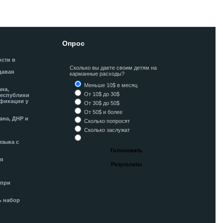
Опрос
ости в
Сколько вы даете своим детям на
давая
карманные расходы?
Меньше 10$ в месяц
ана,
От 10$ до 30$
Республики
фикации у
От 30$ до 50$
От 50$ и более
ана, ДНР и
Сколько попросят
Сколько заслужат
языка с
я
 при
ь набор