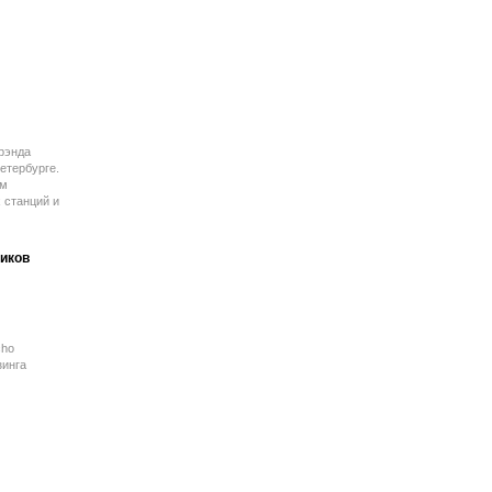
рэнда
етербурге.
ум
 станций и
иков
cho
зинга