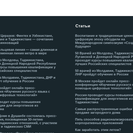
Статьи
 Церазов: Финтех в Узбекистане,
Воспитание и традиционные ценн
не и Таджикистане — сочетание
цифровую эпоху обсудили на
 инноваций
Международном симпозиуме «Соз
будущее»
льцевая линия — самая длинная и
еменная линия метро в мире
50 Врачей из Молдовы, Таджикист
Луганской и Донецкой Народной 
из Молдовы, Таджикистана,
проходят курсы повышения квали
и Донецкой Народной Республики
лучших Российских специалистов
урсы повышения квалификации у
сийских специалистов
50 врачей из Молдавии, Таджикист
ЛНР пройдут обучение в России
из Молдавии, Таджикистана, ДНР и
т обучение в России
В Москве пройдет онлайн пресс-
конференция «Изучение русского 
ройдет онлайн пресс-
помощью цифровых технологий»
я «Изучение русского языка с
ифровых технологий»
Россия проводит курсы повышени
квалификации для энергетиков из
водит курсы повышения
Таджикистана
ии для энергетиков из
на
Самые распространенные ошибки
продаже загородного дома
Доме в Душанбе состоялась пресс-
я, посвященная 30-летию
Пять способов рационализироват
таджикских отношений, с участием
корпоративных приложений
 и таджикских СМИ
Как заработать этим летом?