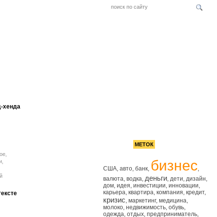
д-хенда
РЕКОМЕНДУЕМ
ОБЛАКО
МЕТОК
ое,
бизнес
и,
США
,
авто
,
банк
,
,
й
деньги
валюта
,
водка
,
,
дети
,
дизайн
,
дом того,
дом
,
идея
,
инвестиции
,
инновации
,
ком
карьера
,
квартира
,
компания
,
кредит
,
тексте
го такого в
кризис
,
маркетинг
,
медицина
,
ь даже
молоко
,
недвижимость
,
обувь
,
ига,
одежда
,
отдых
,
предприниматель
,