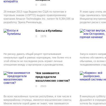
0
2365
29 января 2013 года Ведомство США по патентам и
Я знаю одну очень и
торговым знакам (USPTO) выдало правопреемнику
годы занималась про
компании Amazon Technologies Inc. патент № 8,364,595 за
Инициатор внутреннег
разработку Эриха Рингевальда.
разделил риски с ком
в компании логистич
Боссы и Кулибины
0
1978
Не рискну давать общий рецепт проталкивания
Запуск нового напра
гениальных идей в рамках корпорации, тем более что в
полезно обставлять в
этой области не последнюю роль играют личные
обычаями, со всеми
отношения между стартапером и руководителем.
телодвижениями стар
инвестора (руководст
новое направление м
Чем занимаются
председатели
махаллинских советов?
0
2503
Во всех населённых пунктах республики, в том числе в
В минувшую субботу 
микрорайонах столицы, имеются махаллинские советы.
Душанбе» в очередно
Многие жители порой даже не знают, чем занимаются
хотела бы поделитьс