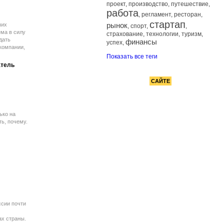
е хоть
проект
,
производство
,
путешествие
,
ютно
работа
,
регламент
,
ресторан
,
стартап
рынок
ших
,
спорт
,
,
ема в силу
страхование
,
технологии
,
туризм
,
дать
финансы
успех
,
компании,
щества.
Показать все теги
атель
РЕКЛАМА НА
САЙТЕ
ько на
ь, почему.
сии почти
ах страны.