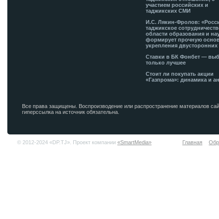
участием российских и
таджикских СМИ
И.С. Лякин-Фролов: «Росс
таджикское сотрудничеств
области образования и на
формирует прочную основ
укрепления двусторонних 
Ставки в БК Фонбет — вы
только лучшее
Стоит ли покупать акции
«Газпрома»: динамика и а
Все права защищены. Воспроизводение или распространение материалов сай
гиперссылка на источник обязательна.
© 2012-2024 «DP.TJ». Проект компании
«SmartMedia»
Главная
Обр