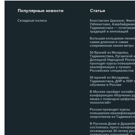
Популярные новости
Статьи
Складные колеса
Константин Церазов: Финт
Узбекистане, Азербайджан
Таджикистане — сочетани
традиций и инноваций
Большая кольцевая лини
самая длинная и самая
современная линия метро 
50 Врачей из Молдовы,
Таджикистана, Луганской 
Донецкой Народной Респ
проходят курсы повышен
квалификации у лучших
Российских специалистов
50 врачей из Молдавии,
Таджикистана, ДНР и ЛНР 
обучение в России
В Москве пройдет онлайн 
конференция «Изучение р
языка с помощью цифров
технологий»
Россия проводит курсы
повышения квалификации
энергетиков из Таджикист
В Русском Доме в Душанб
состоялась пресс-конфере
посвященная 30-летию рос
таджикских отношений, с