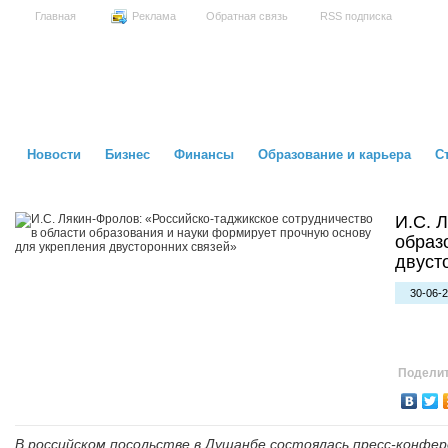
Главная
Реклама
Обратная связь
RSS подписка
Новости
Бизнес
Финансы
Образование и карьера
С
И.С. 
образ
двуст
30-06-2
Поделит
В российском посольстве в Душанбе состоялась пресс-конфе