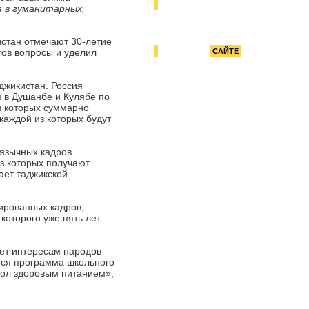
РЕКОМЕНДУЕМ
 в гуманитарных,
истан отмечают 30-летие
ов вопросы и уделил
РЕКЛАМА НА
САЙТЕ
США помогут улучшить
продовольственную
безопасность на юге
джикистан. Россия
Таджикистана
 в Душанбе и Кулябе по
в которых суммарно
 каждой из которых будут
Как устроить ребенка в детский
сад
оязычных кадров
из которых получают
ает таджикской
Для счастья народа нужно
гнать из власти
ированных кадров,
беспредельщиков
которого уже пять лет
ает интересам народов
тся программа школьного
кол здоровым питанием»,