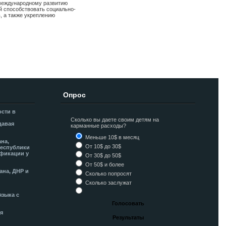
 международному развитию
й способствовать социально-
, а также укреплению
Опрос
ости в
Сколько вы даете своим детям на
давая
карманные расходы?
Меньше 10$ в месяц
ана,
От 10$ до 30$
Республики
фикации у
От 30$ до 50$
От 50$ и более
ана, ДНР и
Сколько попросят
Сколько заслужат
языка с
я