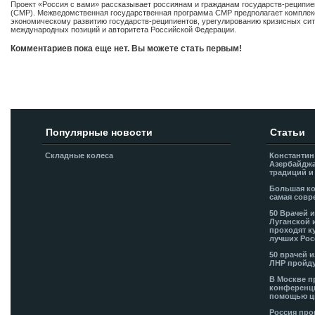
Проект «Россия с вами» рассказывает россиянам и гражданам государств-реципи
(СМР). Межведомственная государственная программа СМР предполагает комплекс 
экономическому развитию государств-реципиентов, урегулированию кризисных сит
международных позиций и авторитета Российской Федерации.
Комментариев пока еще нет. Вы можете стать первым!
Добавить комментарий!
Популярные новости
Статьи
Складные колеса
Константин
Азербайджа
традиций и
Большая ко
самая совр
50 Врачей 
Луганской 
проходят к
лучших Рос
50 врачей 
ЛНР пройду
В Москве п
конференци
помощью ц
Россия про