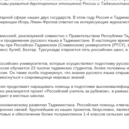
тивы развития двусторонних отношений России и Таджикистана
тарной сфере наших двух государств. В этом году Россия и Таджик
ференции Игорь Лякин-Фролов ответил на интересующие журналист
 миссией, реализуемой совместно с Правительством Республики Та
и продвижение русского языка в Таджикистане. В настоящее время
лы при Российско-Таджикском (Славянском) университете (РТСУ), 
ент, Куляб, Бохтар, Турсунзаде откроются пять российских школ, в
оссийских университетов, которые осуществляют подготовку русск
оссии обучается 23 тысячи таджикских студентов, более половины 
сии. Он также особо подчеркнул, что знание русского языка открыв
икоснуться к сокровищнице мировых знаний.
оссия продолжает наращивать помощь в подготовке высококвалифиц
о реализуется проект «Российский учитель за рубежом», в рамках 
дают в местных школах.
экономическому развитию Таджикистана. Российская помощь отвеч
ронних связей. Крупнейшим из наших проектов, безусловно, являе
оловых и обеспечение более полумиллиона 1-4 классов сельских ш