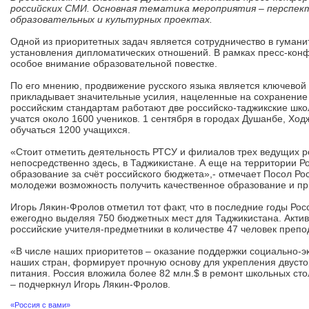
российских СМИ. Основная тематика мероприятия – перспек
образовательных и культурных проектах.
Одной из приоритетных задач является сотрудничество в гумани
установления дипломатических отношений. В рамках пресс-кон
особое внимание образовательной повестке.
По его мнению, продвижение русского языка является ключевой
прикладывает значительные усилия, нацеленные на сохранение 
российским стандартам работают две российско-таджикские шко
учатся около 1600 учеников. 1 сентября в городах Душанбе, Ходж
обучаться 1200 учащихся.
«Стоит отметить деятельность РТСУ и филиалов трех ведущих р
непосредственно здесь, в Таджикистане. А еще на территории Р
образование за счёт российского бюджета»,- отмечает Посол Рос
молодежи возможность получить качественное образование и пр
Игорь Лякин-Фролов отметил тот факт, что в последние годы Р
ежегодно выделяя 750 бюджетных мест для Таджикистана. Активн
российские учителя-предметники в количестве 47 человек препо
«В числе наших приоритетов – оказание поддержки социально-
наших стран, формирует прочную основу для укрепления двусто
питания. Россия вложила более 82 млн.$ в ремонт школьных ст
– подчеркнул Игорь Лякин-Фролов.
«Россия с вами»