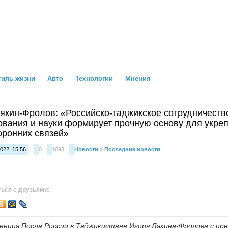
тиль жизни
Авто
Технологии
Мнения
Лякин-Фролов: «Российско-таджикское сотрудничеств
ования и науки формирует прочную основу для укре
оронних связей»
022, 15:56
0
1698
Новости
»
Последние новости
ься с друзьями:
ренция Посла России в Таджикистане Игоря Лякина-Фролова с п