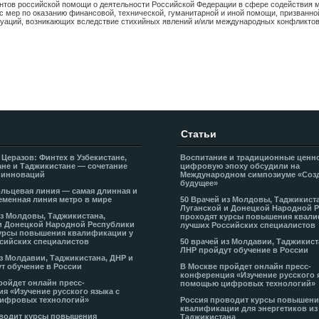
ентов российской помощи о деятельности Российской Федерации в сфере содействия
мер по оказанию финансовой, технической, гуманитарной и иной помощи, призванно
уаций, возникающих вследствие стихийных явлений и/или международных конфликтов
Статьи
 Церазов: Финтех в Узбекистане,
Воспитание и традиционные ценн
не и Таджикистане — сочетание
цифровую эпоху обсудили на
 инноваций
Международном симпозиуме «Соз
будущее»
льцевая линия — самая длинная и
еменная линия метро в мире
50 Врачей из Молдовы, Таджикист
Луганской и Донецкой Народной 
из Молдовы, Таджикистана,
проходят курсы повышения квали
и Донецкой Народной Республики
лучших Российских специалистов
урсы повышения квалификации у
сийских специалистов
50 врачей из Молдавии, Таджикист
ЛНР пройдут обучение в России
из Молдавии, Таджикистана, ДНР и
т обучение в России
В Москве пройдет онлайн пресс-
конференция «Изучение русского 
ройдет онлайн пресс-
помощью цифровых технологий»
я «Изучение русского языка с
ифровых технологий»
Россия проводит курсы повышени
квалификации для энергетиков из
водит курсы повышения
Таджикистана