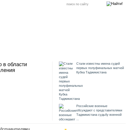
о в области
Стали известны имена судей
первых полуфинальных матчей
пления
Кубка Таджикистана
Российские военные
обсуждают с представителями
Таджикистана судьбу военной
...
редставителями