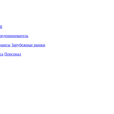
ий
редприниматель
нансы
Зарубежные рынки
са
Персонал