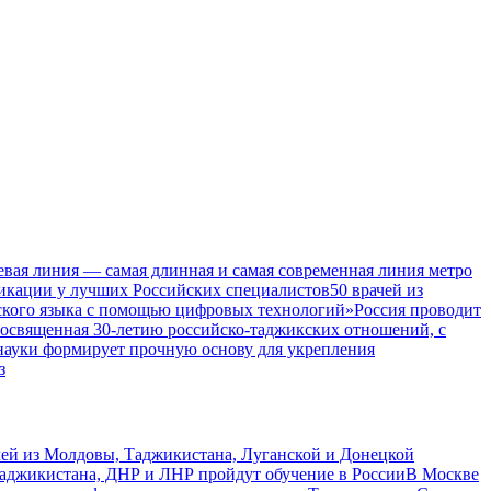
евая линия — самая длинная и самая современная линия метро
икации у лучших Российских специалистов
50 врачей из
ского языка с помощью цифровых технологий»
Россия проводит
посвященная 30-летию российско-таджикских отношений, с
 науки формирует прочную основу для укрепления
з
чей из Молдовы, Таджикистана, Луганской и Донецкой
Таджикистана, ДНР и ЛНР пройдут обучение в России
В Москве