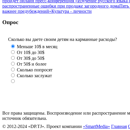
пройдет онлайн пресс-конференция «Изучение русского язык
распространенные ошибки при продаже загородного дома
Пять
важнее предубеждений»
Культура - личности
Опрос
Сколько вы даете своим детям на карманные расходы?
Меньше 10$ в месяц
От 10$ до 30$
От 30$ до 50$
От 50$ и более
Сколько попросят
Сколько заслужат
Все права защищены. Воспроизводение или распространение ма
источник обязательна.
© 2012-2024 «DP.TJ». Проект компании
«SmartMedia»
Главная