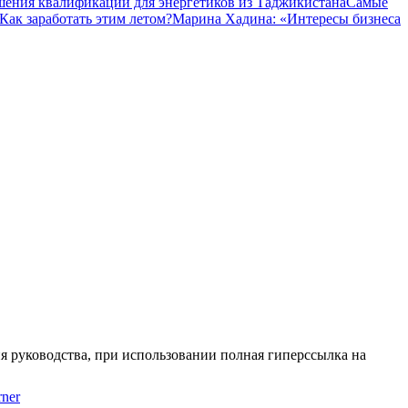
шения квалификации для энергетиков из Таджикистана
Самые
Как заработать этим летом?
Марина Хадина: «Интересы бизнеса
я руководства, при использовании полная гиперссылка на
ner