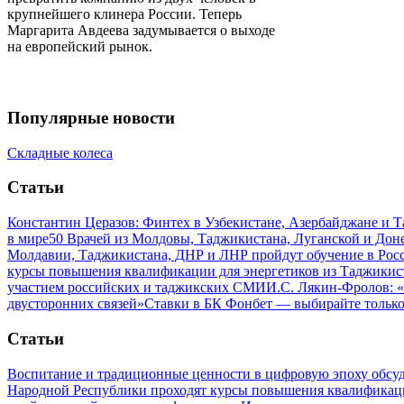
крупнейшего клинера России. Теперь
Маргарита Авдеева задумывается о выходе
на европейский рынок.
Популярные новости
Складные колеса
Статьи
Константин Церазов: Финтех в Узбекистане, Азербайджане и 
в мире
50 Врачей из Молдовы, Таджикистана, Луганской и До
Молдавии, Таджикистана, ДНР и ЛНР пройдут обучение в Рос
курсы повышения квалификации для энергетиков из Таджикис
участием российских и таджикских СМИ
И.С. Лякин-Фролов: «
двусторонних связей»
Ставки в БК Фонбет — выбирайте тольк
Статьи
Воспитание и традиционные ценности в цифровую эпоху обсу
Народной Республики проходят курсы повышения квалификац