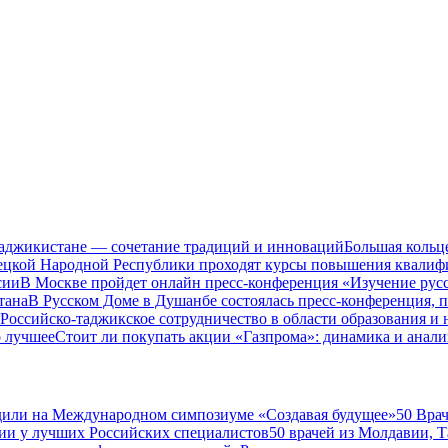
Таджикистане — сочетание традиций и инноваций
Большая кольц
нецкой Народной Республики проходят курсы повышения квалиф
сии
В Москве пройдет онлайн пресс-конференция «Изучение рус
тана
В Русском Доме в Душанбе состоялась пресс-конференция, 
Российско-таджикское сотрудничество в области образования и
о лучшее
Стоит ли покупать акции «Газпрома»: динамика и анали
дили на Международном симпозиуме «Создавая будущее»
50 Вра
ии у лучших Российских специалистов
50 врачей из Молдавии, 