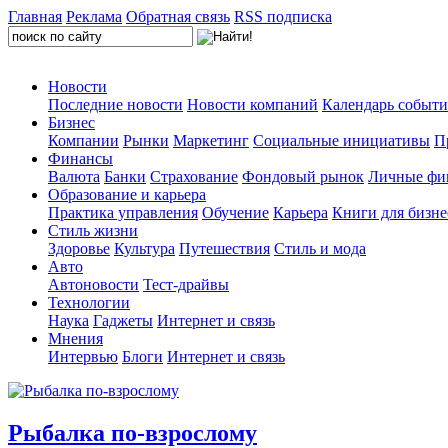
Главная
Реклама
Обратная связь
RSS подписка
Новости
Последние новости
Новости компаний
Календарь событ
Бизнес
Компании
Рынки
Маркетинг
Социальные инициативы
П
Финансы
Валюта
Банки
Страхование
Фондовый рынок
Личные фи
Образование и карьера
Практика управления
Обучение
Карьера
Книги для бизне
Стиль жизни
Здоровье
Культура
Путешествия
Стиль и мода
Авто
Автоновости
Тест-драйвы
Технологии
Наука
Гаджеты
Интернет и связь
Мнения
Интервью
Блоги
Интернет и связь
Рыбалка по-взрослому