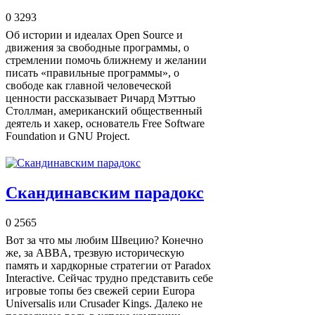
0
3293
Об истории и идеалах Open Source и
движения за свободные программы, о
стремлении помочь ближнему и желании
писать «правильные программы», о
свободе как главной человеческой
ценности рассказывает Ричард Мэттью
Столлман, американский общественный
деятель и хакер, основатель Free Software
Foundation и GNU Project.
Скандинавским парадокс
0
2565
Вот за что мы любим Швецию? Конечно
же, за ABBA, трезвую историческую
память и хардкорные стратегии от Paradox
Interactive. Сейчас трудно представить себе
игровые топы без свежей серии Europa
Universalis или Crusader Kings. Далеко не