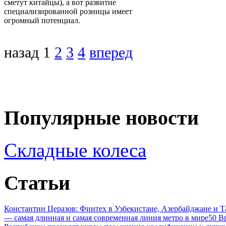
сметут китайцы), а вот развитие
специализированной розницы имеет
огромный потенциал.
назад
1
2
3
4
вперед
Популярные новости
Складные колеса
Статьи
Константин Церазов: Финтех в Узбекистане, Азербайджане и 
— самая длинная и самая современная линия метро в мире
50 В