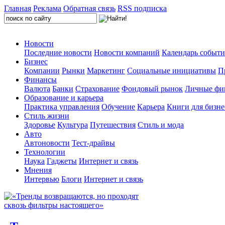
Главная
Реклама
Обратная связь
RSS подписка
Новости
Последние новости
Новости компаний
Календарь событ
Бизнес
Компании
Рынки
Маркетинг
Социальные инициативы
П
Финансы
Валюта
Банки
Страхование
Фондовый рынок
Личные фи
Образование и карьера
Практика управления
Обучение
Карьера
Книги для бизне
Стиль жизни
Здоровье
Культура
Путешествия
Стиль и мода
Авто
Автоновости
Тест-драйвы
Технологии
Наука
Гаджеты
Интернет и связь
Мнения
Интервью
Блоги
Интернет и связь