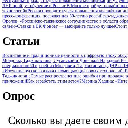
Республики проходят курсы повышения квалификации у лучши
ЛНР пройдут обучение в России
В Москве пройдет онлайн пре
технологий»
Россия проводит курсы повышения квалификации 
пресс-конференция, посвященная 30-летию российско-таджикс
Фролов: «Российско-таджикское сотрудничество в области обр
связей»
Ставки в БК Фонбет — выбирайте только лучшее
Стоит
Статьи
Воспитание и традиционные ценности в цифровую эпоху обсу
Молдовы, Таджикистана, Луганской и Донецкой Народной Ре
специалистов
50 врачей из Молдавии, Таджикистана, ДНР и ЛН
«Изучение русского языка с помощью цифровых технологий»
Р
Таджикистана
Самые распространенные ошибки при продаже з
приложений
Как заработать этим летом?
Марина Хадина: «Инте
Опрос
Сколько вы даете своим 