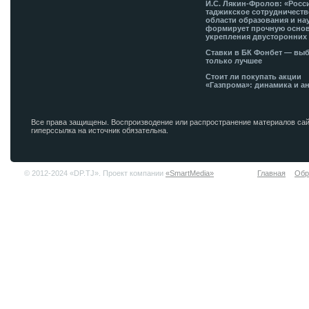
И.С. Лякин-Фролов: «Росс
таджикское сотрудничеств
области образования и на
формирует прочную основ
укрепления двусторонних 
Ставки в БК Фонбет — вы
только лучшее
Стоит ли покупать акции
«Газпрома»: динамика и а
Все права защищены. Воспроизводение или распространение материалов сай
гиперссылка на источник обязательна.
© 2012-2024 «DP.TJ». Проект компании
«SmartMedia»
Главная
Обр