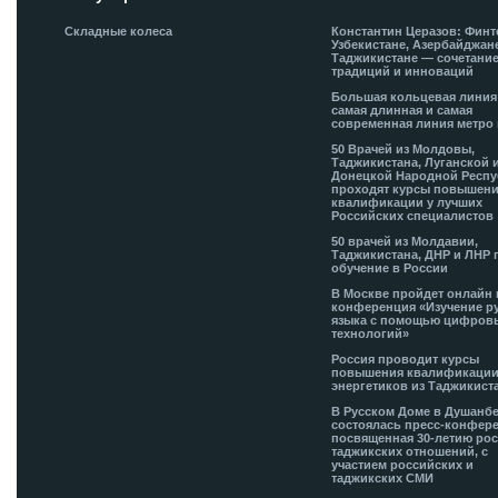
Складные колеса
Константин Церазов: Финт
Узбекистане, Азербайджан
Таджикистане — сочетани
традиций и инноваций
Большая кольцевая лини
самая длинная и самая
современная линия метро 
50 Врачей из Молдовы,
Таджикистана, Луганской 
Донецкой Народной Респ
проходят курсы повышен
квалификации у лучших
Российских специалистов
50 врачей из Молдавии,
Таджикистана, ДНР и ЛНР 
обучение в России
В Москве пройдет онлайн 
конференция «Изучение р
языка с помощью цифров
технологий»
Россия проводит курсы
повышения квалификации
энергетиков из Таджикист
В Русском Доме в Душанб
состоялась пресс-конфере
посвященная 30-летию рос
таджикских отношений, с
участием российских и
таджикских СМИ