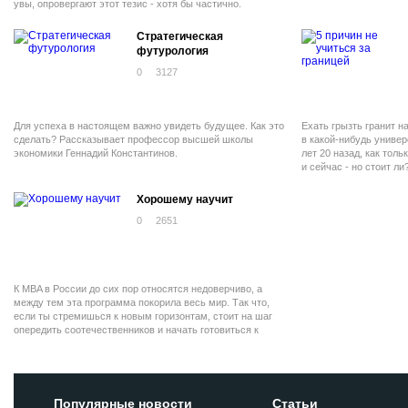
увы, опровергают этот тезис - хотя бы частично.
Стратегическая
футурология
0
3127
Для успеха в настоящем важно увидеть будущее. Как это
Ехать грызть гранит н
сделать? Рассказывает профессор высшей школы
в какой-нибудь униве
экономики Геннадий Константинов.
лет 20 назад, как тол
и сейчас - но стоит ли
Хорошему научит
0
2651
К MBA в России до сих пор относятся недоверчиво, а
между тем эта программа покорила весь мир. Так что,
если ты стремишься к новым горизонтам, стоит на шаг
опередить соотечественников и начать готовиться к
поступлению.
Популярные новости
Статьи