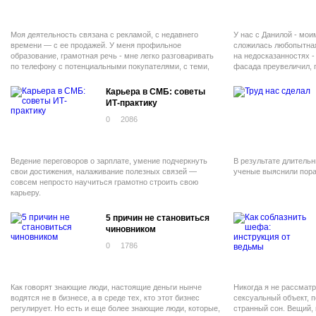
Моя деятельность связана с рекламой, с недавнего
У нас с Данилой - мои
времени — с ее продажей. У меня профильное
сложилась любопытная
образование, грамотная речь - мне легко разговаривать
на недосказанностях - 
по телефону с потенциальными покупателями, с теми,
фасада преувеличил, 
кто уже стал моим клиентом, я в добрых
«сэкономил» в свою по
профессиональных отношениях. Но успехами в области
Карьера в СМБ: советы
продаж похвастаться не могу.
ИТ-практику
0
2086
Ведение переговоров о зарплате, умение подчеркнуть
В результате длитель
свои достижения, налаживание полезных связей —
ученые выяснили пора
совсем непросто научиться грамотно строить свою
карьеру.
5 причин не становиться
чиновником
0
1786
Как говорят знающие люди, настоящие деньги нынче
Никогда я не рассматр
водятся не в бизнесе, а в среде тех, кто этот бизнес
сексуальный объект, 
регулирует. Но есть и еще более знающие люди, которые,
странный сон. Вещий, 