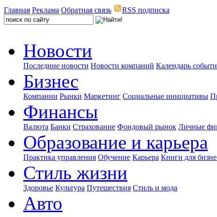
Главная
Реклама
Обратная связь
RSS подписка
Новости
Последние новости
Новости компаний
Календарь событ
Бизнес
Компании
Рынки
Маркетинг
Социальные инициативы
П
Финансы
Валюта
Банки
Страхование
Фондовый рынок
Личные фи
Образование и карьера
Практика управления
Обучение
Карьера
Книги для бизне
Стиль жизни
Здоровье
Культура
Путешествия
Стиль и мода
Авто