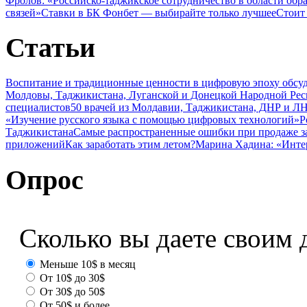
Фролов: «Российско-таджикское сотрудничество в области обр
связей»
Ставки в БК Фонбет — выбирайте только лучшее
Стоит
Статьи
Воспитание и традиционные ценности в цифровую эпоху обсу
Молдовы, Таджикистана, Луганской и Донецкой Народной Ре
специалистов
50 врачей из Молдавии, Таджикистана, ДНР и ЛН
«Изучение русского языка с помощью цифровых технологий»
Р
Таджикистана
Самые распространенные ошибки при продаже з
приложений
Как заработать этим летом?
Марина Хадина: «Инте
Опрос
Сколько вы даете своим 
Меньше 10$ в месяц
От 10$ до 30$
От 30$ до 50$
От 50$ и более