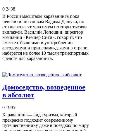
0
2438
В России масштабы караванинга пока
невелики: по словам Вадима Дашука, по
стране колесят максимум полторы тысячи
экипажей. Василий Лопошин, директор
компании «Кемпер Сити», говорит, что
вместе с бывшими в употреблении
автодомами и прицепами-дачами в стране
наберется не более 10 тысяч транспортных
средств для караванинга.
Домоседство, возведенное
в абсолют
0
1995
Караванинг — вид туризма, который
прекрасно подходит современному
путешественнику даже в поездках по миру
не желающему расставаться с привычной