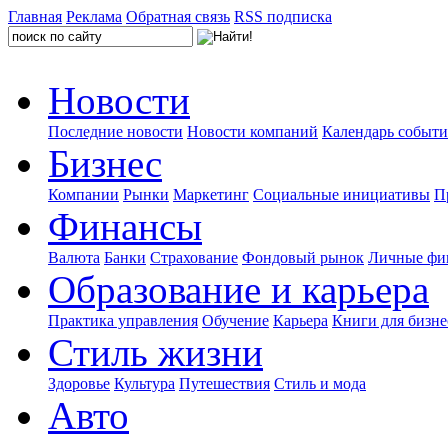
Главная
Реклама
Обратная связь
RSS подписка
Новости
Последние новости
Новости компаний
Календарь событ
Бизнес
Компании
Рынки
Маркетинг
Социальные инициативы
П
Финансы
Валюта
Банки
Страхование
Фондовый рынок
Личные фи
Образование и карьера
Практика управления
Обучение
Карьера
Книги для бизне
Стиль жизни
Здоровье
Культура
Путешествия
Стиль и мода
Авто