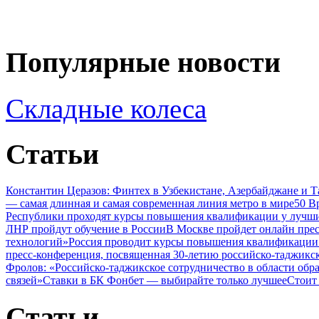
Популярные новости
Складные колеса
Статьи
Константин Церазов: Финтех в Узбекистане, Азербайджане и 
— самая длинная и самая современная линия метро в мире
50 В
Республики проходят курсы повышения квалификации у лучши
ЛНР пройдут обучение в России
В Москве пройдет онлайн пре
технологий»
Россия проводит курсы повышения квалификации 
пресс-конференция, посвященная 30-летию российско-таджикс
Фролов: «Российско-таджикское сотрудничество в области обр
связей»
Ставки в БК Фонбет — выбирайте только лучшее
Стоит
Статьи