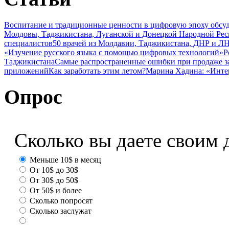
Воспитание и традиционные ценности в цифровую эпоху обсу
Молдовы, Таджикистана, Луганской и Донецкой Народной Ре
специалистов
50 врачей из Молдавии, Таджикистана, ДНР и ЛН
«Изучение русского языка с помощью цифровых технологий»
Р
Таджикистана
Самые распространенные ошибки при продаже з
приложений
Как заработать этим летом?
Марина Хадина: «Инте
Опрос
Сколько вы даете своим 
Меньше 10$ в месяц
От 10$ до 30$
От 30$ до 50$
От 50$ и более
Сколько попросят
Сколько заслужат