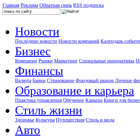
Главная
Реклама
Обратная связь
RSS подписка
Новости
Последние новости
Новости компаний
Календарь событ
Бизнес
Компании
Рынки
Маркетинг
Социальные инициативы
П
Финансы
Валюта
Банки
Страхование
Фондовый рынок
Личные фи
Образование и карьера
Практика управления
Обучение
Карьера
Книги для бизне
Стиль жизни
Здоровье
Культура
Путешествия
Стиль и мода
Авто