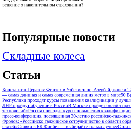
решение о накопительном страховании?
Популярные новости
Складные колеса
Статьи
Константин Церазов: Финтех в Узбекистане, Азербайджане и 
— самая длинная и самая современная линия метро в мире
50 В
Республики проходят курсы повышения квалификации у лучши
ЛНР пройдут обучение в России
В Москве пройдет онлайн пре
технологий»
Россия проводит курсы повышения квалификации 
пресс-конференция, посвященная 30-летию российско-таджикс
Фролов: «Российско-таджикское сотрудничество в области обр
связей»
Ставки в БК Фонбет — выбирайте только лучшее
Стоит