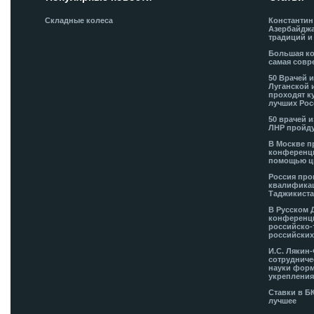
на примере двух принадлежащих ему компаний.
Складные колеса
Константин
Азербайджа
традиций и
Большая ко
самая совр
50 Врачей 
Луганской 
проходят к
лучших Рос
50 врачей 
ЛНР пройду
В Москве п
конференци
помощью ц
Россия про
квалификац
Таджикиста
В Русском 
конференци
российско-
российских
И.С. Лякин
сотрудниче
науки форм
укрепления
Ставки в Б
лучшее