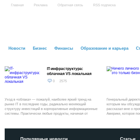
Главная
Реклама
Обратная связь
RSS подписка
Новости
Бизнес
Финансы
Образование и карьера
С
IT-инфраструктура:
облачная VS локальная
0
2575
Уход в «облака» — пожалуй, наиболее яркий тренд на
Генеральный директ
рынке IT в последние годы, радикально меняющий
которым мы обсужда
структуру инвестиций в корпоративные информационные
рассказал мне о пр
системы. Практически любые продукты, начиная от
Америке, которое п
электронной почты и заканчивая полнофункциональными
предприятиям США и
ERP-системами, сейчас доступны в виде облачных
решений, сулящих экономию и удобство в сравнении с
традиционным подходом. Предприниматель Денис Фокин
провел сравнение облачной и локальной инфраструктуры
Популярные новости
Статьи