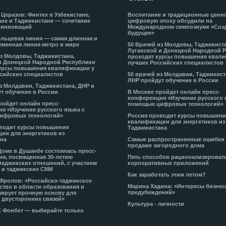
 Церазов: Финтех в Узбекистане,
Воспитание и традиционные ценн
не и Таджикистане — сочетание
цифровую эпоху обсудили на
 инноваций
Международном симпозиуме «Соз
будущее»
льцевая линия — самая длинная и
еменная линия метро в мире
50 Врачей из Молдовы, Таджикист
Луганской и Донецкой Народной 
из Молдовы, Таджикистана,
проходят курсы повышения квали
и Донецкой Народной Республики
лучших Российских специалистов
урсы повышения квалификации у
сийских специалистов
50 врачей из Молдавии, Таджикист
ЛНР пройдут обучение в России
из Молдавии, Таджикистана, ДНР и
т обучение в России
В Москве пройдет онлайн пресс-
конференция «Изучение русского 
ройдет онлайн пресс-
помощью цифровых технологий»
я «Изучение русского языка с
ифровых технологий»
Россия проводит курсы повышени
квалификации для энергетиков из
водит курсы повышения
Таджикистана
ии для энергетиков из
на
Самые распространенные ошибки
продаже загородного дома
Доме в Душанбе состоялась пресс-
я, посвященная 30-летию
Пять способов рационализироват
таджикских отношений, с участием
корпоративных приложений
 и таджикских СМИ
Как заработать этим летом?
-Фролов: «Российско-таджикское
Марина Хадина: «Интересы бизнес
ство в области образования и
предубеждений»
ирует прочную основу для
 двусторонних связей»
Культура - личности
К Фонбет — выбирайте только