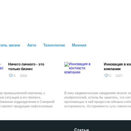
тиль жизни
Авто
Технологии
Мнения
Ничего личного - это
Инновация в ко
только бизнес
компании
0
2059
0
2327
ор промышленной компании, с
В пику иждивенческим ожиданиям многих н
ли ситуацию в его бизнесе,
изобретателей, хотела бы заметить, что сис
облемном подразделении в Северной
протекающих в ней процессов обязана соб
оставляет продукцию нефтегазовым
осторожность. Осторожность суть гомеоста
 Канады.
который позволяет ей сохранять свои преи
Статьи