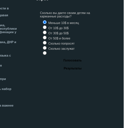
ости в
Сколько вы даете своим детям на
давая
карманные расходы?
Меньше 10$ в месяц
ана,
От 10$ до 30$
Республики
фикации у
От 30$ до 50$
От 50$ и более
ана, ДНР и
Сколько попросят
Сколько заслужат
языка с
я
 при
ь набор
а важнее