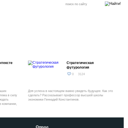
нтексте
Стратегическая
футурология
0
3124
аших
Для успеха в настоящем важно увидеть будущее. Как это
тема в силу
сделать? Рассказывает профессор высшей школы
людать
экономики Геннадий Константинов.
з компании,
мущества.
Опрос