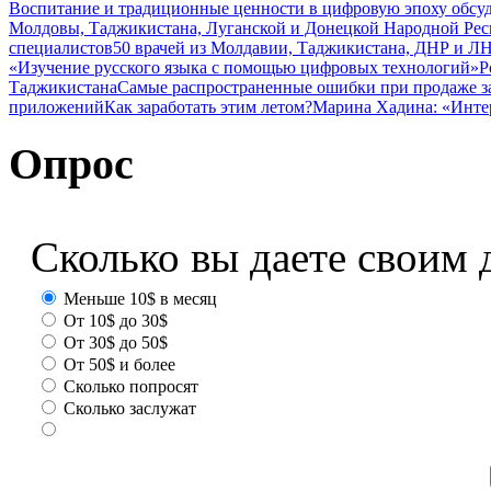
Воспитание и традиционные ценности в цифровую эпоху обсу
Молдовы, Таджикистана, Луганской и Донецкой Народной Ре
специалистов
50 врачей из Молдавии, Таджикистана, ДНР и ЛН
«Изучение русского языка с помощью цифровых технологий»
Р
Таджикистана
Самые распространенные ошибки при продаже з
приложений
Как заработать этим летом?
Марина Хадина: «Инте
Опрос
Сколько вы даете своим 
Меньше 10$ в месяц
От 10$ до 30$
От 30$ до 50$
От 50$ и более
Сколько попросят
Сколько заслужат