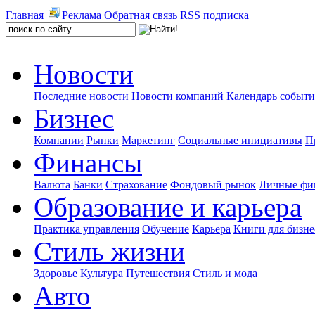
Главная
Реклама
Обратная связь
RSS подписка
Новости
Последние новости
Новости компаний
Календарь событ
Бизнес
Компании
Рынки
Маркетинг
Социальные инициативы
П
Финансы
Валюта
Банки
Страхование
Фондовый рынок
Личные фи
Образование и карьера
Практика управления
Обучение
Карьера
Книги для бизне
Стиль жизни
Здоровье
Культура
Путешествия
Стиль и мода
Авто