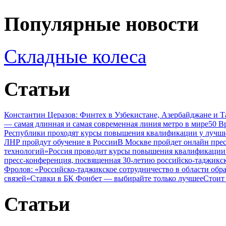
Популярные новости
Складные колеса
Статьи
Константин Церазов: Финтех в Узбекистане, Азербайджане и 
— самая длинная и самая современная линия метро в мире
50 В
Республики проходят курсы повышения квалификации у лучши
ЛНР пройдут обучение в России
В Москве пройдет онлайн пре
технологий»
Россия проводит курсы повышения квалификации 
пресс-конференция, посвященная 30-летию российско-таджикс
Фролов: «Российско-таджикское сотрудничество в области обр
связей»
Ставки в БК Фонбет — выбирайте только лучшее
Стоит
Статьи