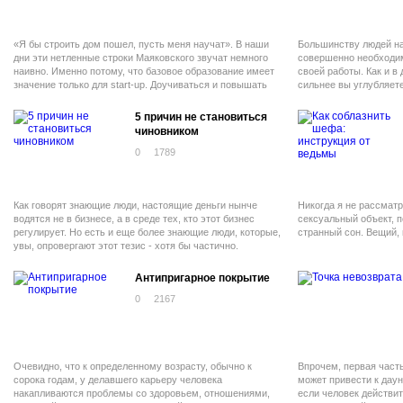
«Я бы строить дом пошел, пусть меня научат». В наши
Большинству людей н
дни эти нетленные строки Маяковского звучат немного
совершенно необходи
наивно. Именно потому, что базовое образование имеет
своей работы. Как и в
значение только для start-up. Доучиваться и повышать
сильнее вы углубляете
квалификацию приходится в течение всей жизни. И
выше оказывается отд
тенденция такова, что финансировать это обучение
5 причин не становиться
должен работодатель. Доказано: ему это не менее
чиновником
выгодно, чем самому работнику.
0
1789
Как говорят знающие люди, настоящие деньги нынче
Никогда я не рассматр
водятся не в бизнесе, а в среде тех, кто этот бизнес
сексуальный объект, 
регулирует. Но есть и еще более знающие люди, которые,
странный сон. Вещий, 
увы, опровергают этот тезис - хотя бы частично.
Антипригарное покрытие
0
2167
Очевидно, что к определенному возрасту, обычно к
Впрочем, первая часть
сорока годам, у делавшего карьеру человека
может привести к даун
накапливаются проблемы со здоровьем, отношениями,
если человек действит