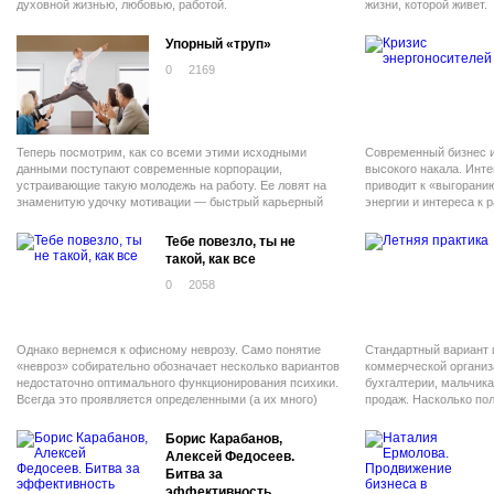
духовной жизнью, любовью, работой.
жизни, которой живет.
Упорный «труп»
0
2169
Теперь посмотрим, как со всеми этими исходными
Современный бизнес и
данными поступают современные корпорации,
высокого накала. Инте
устраивающие такую молодежь на работу. Ее ловят на
приводит к «выгорани
знаменитую удочку мотивации — быстрый карьерный
энергии и интереса к 
рост, деньги, деловые поездки по стране или миру.
на личную жизнь. Чтоб
жертвовать карьерой, 
Тебе повезло, ты не
создать для себя «ант
такой, как все
0
2058
Однако вернемся к офисному неврозу. Само понятие
Стандартный вариант 
«невроз» собирательно обозначает несколько вариантов
коммерческой организ
недостаточно оптимального функционирования психики.
бухгалтерии, мальчика
Всегда это проявляется определенными (а их много)
продаж. Насколько пол
симптомами - в частности из списка, который я привел
зависит только от сам
выше.
Борис Карабанов,
Алексей Федосеев.
Битва за
эффективность