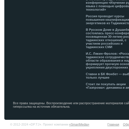
конференция «Изучение р
языка с помощью цифров
технологий»
Россия проводит курсы
повышения квалификации
энергетиков из Таджикист
В Русском Доме в Душанб
состоялась пресс-конфере
посвященная 30-летию рос
таджикских отношений, с
участием российских и
таджикских СМИ
И.С. Лякин-Фролов: «Росс
таджикское сотрудничеств
области образования и на
формирует прочную основ
укрепления двусторонних 
Ставки в БК Фонбет — вы
только лучшее
Стоит ли покупать акции
«Газпрома»: динамика и а
Все права защищены. Воспроизводение или распространение материалов сай
гиперссылка на источник обязательна.
© 2012-2024 «DP.TJ». Проект компании
«SmartMedia»
Главная
Обр