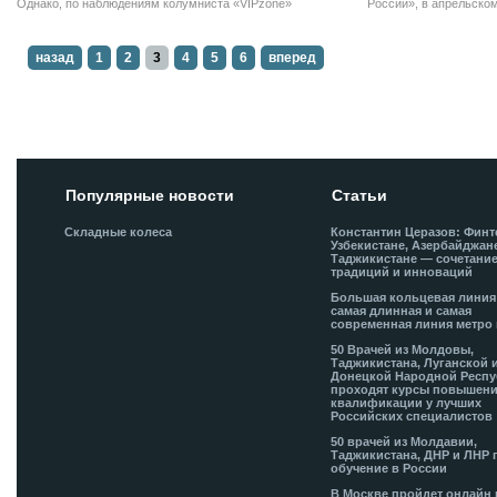
Однако, по наблюдениям колумниста «VIPzone»
России», в апрельско
Константина Хайта, главного инженера Componentality Оу.
поделился с читател
причинах успеха этой 
топ-менеджера.
назад
1
2
3
4
5
6
вперед
Популярные новости
Статьи
Складные колеса
Константин Церазов: Финт
Узбекистане, Азербайджан
Таджикистане — сочетани
традиций и инноваций
Большая кольцевая лини
самая длинная и самая
современная линия метро 
50 Врачей из Молдовы,
Таджикистана, Луганской 
Донецкой Народной Респ
проходят курсы повышен
квалификации у лучших
Российских специалистов
50 врачей из Молдавии,
Таджикистана, ДНР и ЛНР 
обучение в России
В Москве пройдет онлайн 