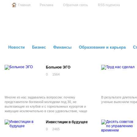
Главная
Реклама
Обратная связь
RSS подписка
Новости
Бизнес
Финансы
Образование и карьера
С
Больное ЭГО
0
1564
Многие из нас задавались вопросом: почему
В результате длитель
представители богемной молодежи под 30, не
ученые выяснили пора
вылезающие из клубов и с горнолыжных курортов и
живущие исключительно в свое удовольствие, чаще
выглядят не счастливыми и здоровыми крепышами, а
принаряженными потертыми куклами с потухшим
Инвестиции в будущее
взглядом?
0
2465