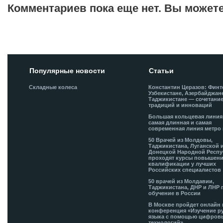
Комментариев пока еще нет. Вы может
Добавить комментарий!
Популярные новости
Статьи
Складные колеса
Константин Церазов: Финт
Узбекистане, Азербайджан
Таджикистане — сочетани
традиций и инноваций
Большая кольцевая лини
самая длинная и самая
современная линия метро 
50 Врачей из Молдовы,
Таджикистана, Луганской 
Донецкой Народной Респ
проходят курсы повышен
квалификации у лучших
Российских специалистов
50 врачей из Молдавии,
Таджикистана, ДНР и ЛНР 
обучение в России
В Москве пройдет онлайн 
конференция «Изучение р
языка с помощью цифров
технологий»