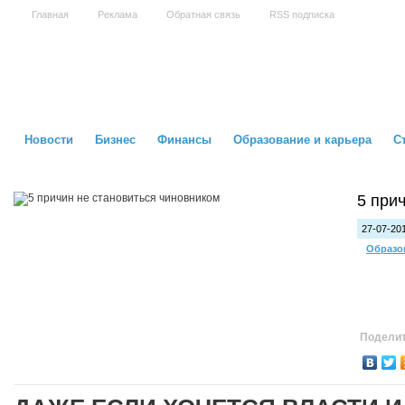
Главная
Реклама
Обратная связь
RSS подписка
Новости
Бизнес
Финансы
Образование и карьера
С
5 при
27-07-201
Образо
Поделит