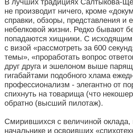
В лучших традициях Салтыкова-Щед
не производит ничего, кроме «доку
справки, обзоры, представления и 
небелковой жизни. Редко бывают б
попадаются хищники. С исходящим
с визой «рассмотреть за 600 секунд
темы», «проработать вопрос ответ
друг друга и эшелоном выше парящ
гигабайтами подобного хлама ежед
профессионализм - элегантно от по
спихнуть на товарища (что некоше
обратно (высший пилотаж).
Смирившихся с величиной оклада,
начальнике и освоивших «спихотех