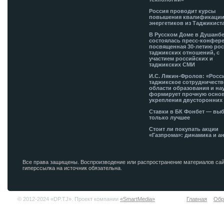
Россия проводит курсы
повышения квалификации
энергетиков из Таджикист
В Русском Доме в Душанб
состоялась пресс-конфере
посвященная 30-летию рос
таджикских отношений, с
участием российских и
таджикских СМИ
И.С. Лякин-Фролов: «Росс
таджикское сотрудничеств
области образования и на
формирует прочную основ
укрепления двусторонних 
Ставки в БК Фонбет — вы
только лучшее
Стоит ли покупать акции
«Газпрома»: динамика и а
Все права защищены. Воспроизводение или распространение материалов сай
гиперссылка на источник обязательна.
© 2012-2024 «DP.TJ». Проект компании
«SmartMedia»
Главная
Обр