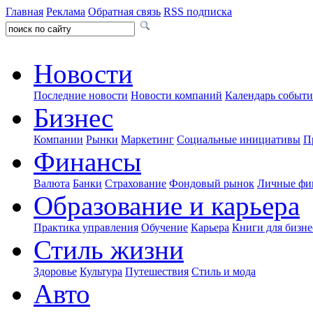
Главная
Реклама
Обратная связь
RSS подписка
Новости
Последние новости
Новости компаний
Календарь событ
Бизнес
Компании
Рынки
Маркетинг
Социальные инициативы
П
Финансы
Валюта
Банки
Страхование
Фондовый рынок
Личные фи
Образование и карьера
Практика управления
Обучение
Карьера
Книги для бизне
Стиль жизни
Здоровье
Культура
Путешествия
Стиль и мода
Авто