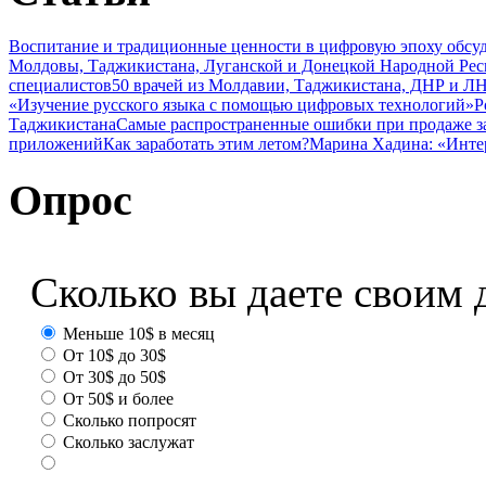
Воспитание и традиционные ценности в цифровую эпоху обсу
Молдовы, Таджикистана, Луганской и Донецкой Народной Ре
специалистов
50 врачей из Молдавии, Таджикистана, ДНР и ЛН
«Изучение русского языка с помощью цифровых технологий»
Р
Таджикистана
Самые распространенные ошибки при продаже з
приложений
Как заработать этим летом?
Марина Хадина: «Инте
Опрос
Сколько вы даете своим 
Меньше 10$ в месяц
От 10$ до 30$
От 30$ до 50$
От 50$ и более
Сколько попросят
Сколько заслужат