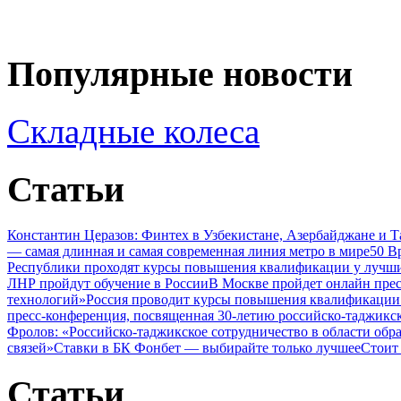
Популярные новости
Складные колеса
Статьи
Константин Церазов: Финтех в Узбекистане, Азербайджане и 
— самая длинная и самая современная линия метро в мире
50 В
Республики проходят курсы повышения квалификации у лучши
ЛНР пройдут обучение в России
В Москве пройдет онлайн пре
технологий»
Россия проводит курсы повышения квалификации 
пресс-конференция, посвященная 30-летию российско-таджикс
Фролов: «Российско-таджикское сотрудничество в области обр
связей»
Ставки в БК Фонбет — выбирайте только лучшее
Стоит
Статьи