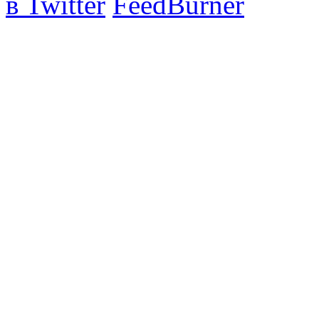
в Twitter
FeedBurner