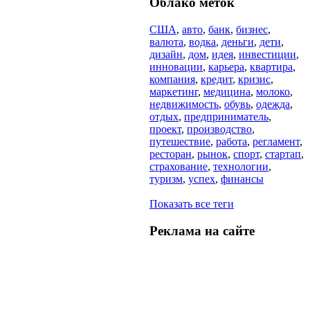
Облако
меток
США
,
авто
,
банк
,
бизнес
,
валюта
,
водка
,
деньги
,
дети
,
дизайн
,
дом
,
идея
,
инвестиции
,
инновации
,
карьера
,
квартира
,
компания
,
кредит
,
кризис
,
маркетинг
,
медицина
,
молоко
,
недвижимость
,
обувь
,
одежда
,
отдых
,
предприниматель
,
проект
,
производство
,
путешествие
,
работа
,
регламент
,
ресторан
,
рынок
,
спорт
,
стартап
,
страхование
,
технологии
,
туризм
,
успех
,
финансы
Показать все теги
Реклама на
сайте