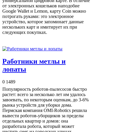
универсальной цифровой карте. В отличие
от электронных кошельков наподобие
Google Wallet и Lemon, карту Coin можно
потрогать руками: это электронное
устройство, которое запоминает данные
нескольких карт и имитирует их при
следующих покупках.
Работники метлы и
лопаты
0
1489
Популярность роботов-пылесосов быстро
растет: всего за несколько лет им удалось
завоевать, по некоторым оценкам, до 3-6%
рынка устройств для уборки дома.
Пермская компания OMI-Robotics решила
вывести роботов-уборщиков за пределы
отдельных квартир и домов: она
разработала робота, который может
чистить снег на городских улицах.