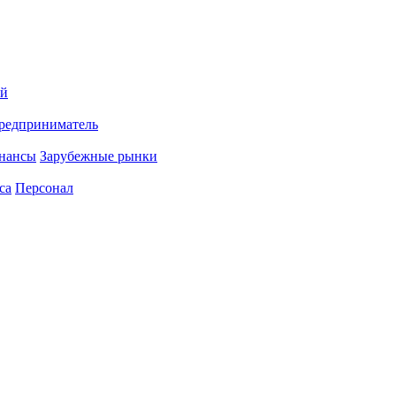
ий
редприниматель
нансы
Зарубежные рынки
са
Персонал