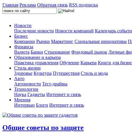
Главная
Реклама
Обратная связь
RSS подписка
Новости
Последние новости
Новости компаний
Календарь событ
Бизнес
Компании
Рынки
Маркетинг
Социальные инициативы
П
Финансы
Валюта
Банки
Страхование
Фондовый рынок
Личные фи
Образование и карьера
Практика управления
Обучение
Карьера
Книги для бизне
Стиль жизни
Здоровье
Культура
Путешествия
Стиль и мода
Авто
Автоновости
Тест-драйвы
Технологии
Наука
Гаджеты
Интернет и связь
Мнения
Интервью
Блоги
Интернет и связь
Общие советы по защите