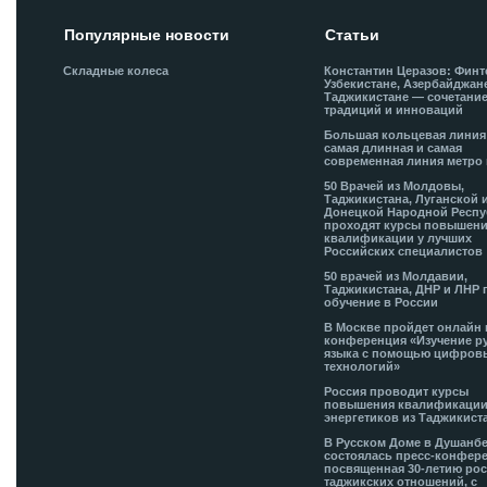
Популярные новости
Статьи
Складные колеса
Константин Церазов: Финт
Узбекистане, Азербайджан
Таджикистане — сочетани
традиций и инноваций
Большая кольцевая лини
самая длинная и самая
современная линия метро 
50 Врачей из Молдовы,
Таджикистана, Луганской 
Донецкой Народной Респ
проходят курсы повышен
квалификации у лучших
Российских специалистов
50 врачей из Молдавии,
Таджикистана, ДНР и ЛНР 
обучение в России
В Москве пройдет онлайн 
конференция «Изучение р
языка с помощью цифров
технологий»
Россия проводит курсы
повышения квалификации
энергетиков из Таджикист
В Русском Доме в Душанб
состоялась пресс-конфере
посвященная 30-летию рос
таджикских отношений, с