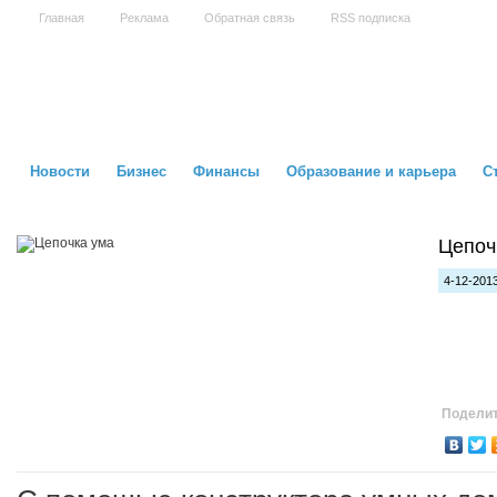
Главная
Реклама
Обратная связь
RSS подписка
Новости
Бизнес
Финансы
Образование и карьера
С
Цепоч
4-12-2013
Поделит