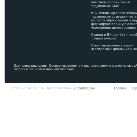
участием российских и
таджикских СМИ
И.С. Лякин-Фролов: «Росс
таджикское сотрудничеств
области образования и на
формирует прочную основ
укрепления двусторонних 
Ставки в БК Фонбет — вы
только лучшее
Стоит ли покупать акции
«Газпрома»: динамика и а
Все права защищены. Воспроизводение или распространение материалов сай
гиперссылка на источник обязательна.
© 2012-2024 «DP.TJ». Проект компании
«SmartMedia»
Главная
Обр