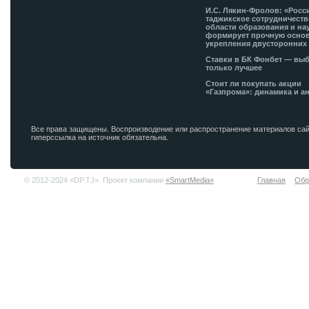
И.С. Лякин-Фролов: «Росс
таджикское сотрудничеств
области образования и на
формирует прочную основ
укрепления двусторонних 
Ставки в БК Фонбет — вы
только лучшее
Стоит ли покупать акции
«Газпрома»: динамика и а
Все права защищены. Воспроизводение или распространение материалов сай
гиперссылка на источник обязательна.
© 2012-2024 «DP.TJ». Проект компании
«SmartMedia»
Главная
Обр