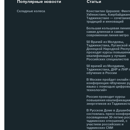
Популярные новости
Статьи
Складные колеса
Константин Церазов: Финт
Узбекистане, Азербайджан
Таджикистане — сочетани
традиций и инноваций
Большая кольцевая лини
самая длинная и самая
современная линия метро 
50 Врачей из Молдовы,
Таджикистана, Луганской 
Донецкой Народной Респ
проходят курсы повышен
квалификации у лучших
Российских специалистов
50 врачей из Молдавии,
Таджикистана, ДНР и ЛНР 
обучение в России
В Москве пройдет онлайн 
конференция «Изучение р
языка с помощью цифров
технологий»
Россия проводит курсы
повышения квалификации
энергетиков из Таджикист
В Русском Доме в Душанб
состоялась пресс-конфере
посвященная 30-летию рос
таджикских отношений, с
участием российских и
таджикских СМИ