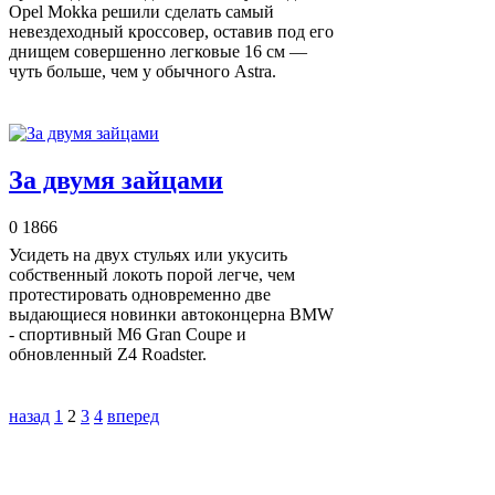
Opel Mokka решили сделать самый
невездеходный кроссовер, оставив под его
днищем совершенно легковые 16 см —
чуть больше, чем у обычного Astra.
За двумя зайцами
0
1866
Усидеть на двух стульях или укусить
собственный локоть порой легче, чем
протестировать одновременно две
выдающиеся новинки автоконцерна BMW
- спортивный М6 Gran Coupe и
обновленный Z4 Roadster.
назад
1
2
3
4
вперед