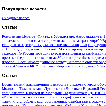
Популярные новости
Складные колеса
Статьи
Константин Церазов: Финтех в Узбекистане, Азербайджане и 
— самая длинная и самая современная линия метро в мире
50 В
Республики проходят курсы повышения квалификации у лучши
ЛНР пройдут обучение в России
В Москве пройдет онлайн пре
технологий»
Россия проводит курсы повышения квалификации 
пресс-конференция, посвященная 30-летию российско-таджикс
Фролов: «Российско-таджикское сотрудничество в области обр
связей»
Ставки в БК Фонбет — выбирайте только лучшее
Стоит
Статьи
Воспитание и традиционные ценности в цифровую эпоху обсу
Молдовы, Таджикистана, Луганской и Донецкой Народной Ре
специалистов
50 врачей из Молдавии, Таджикистана, ДНР и ЛН
«Изучение русского языка с помощью цифровых технологий»
Р
Таджикистана
Самые распространенные ошибки при продаже з
приложений
Как заработать этим летом?
Марина Хадина: «Инте