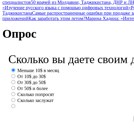
специалистов
50 врачей из Молдавии, Таджикистана, ДНР и ЛН
«Изучение русского языка с помощью цифровых технологий»
Р
Таджикистана
Самые распространенные ошибки при продаже з
приложений
Как заработать этим летом?
Марина Хадина: «Инте
Опрос
Сколько вы даете своим 
Меньше 10$ в месяц
От 10$ до 30$
От 30$ до 50$
От 50$ и более
Сколько попросят
Сколько заслужат