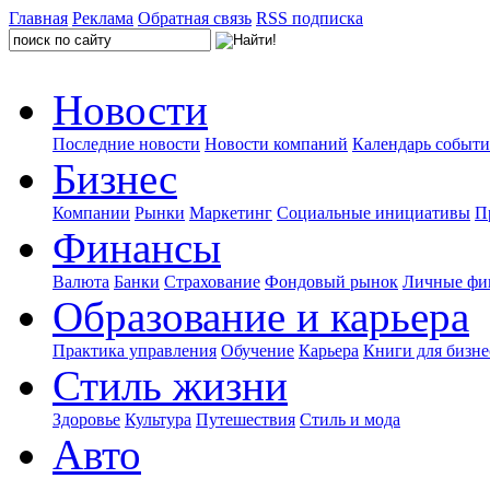
Главная
Реклама
Обратная связь
RSS подписка
Новости
Последние новости
Новости компаний
Календарь событ
Бизнес
Компании
Рынки
Маркетинг
Социальные инициативы
П
Финансы
Валюта
Банки
Страхование
Фондовый рынок
Личные фи
Образование и карьера
Практика управления
Обучение
Карьера
Книги для бизне
Стиль жизни
Здоровье
Культура
Путешествия
Стиль и мода
Авто