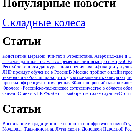
Популярные новости
Складные колеса
Статьи
Константин Церазов: Финтех в Узбекистане, Азербайджане и 
— самая длинная и самая современная линия метро в мире
50 В
Республики проходят курсы повышения квалификации у лучши
ЛНР пройдут обучение в России
В Москве пройдет онлайн пре
технологий»
Россия проводит курсы повышения квалификации 
пресс-конференция, посвященная 30-летию российско-таджикс
Фролов: «Российско-таджикское сотрудничество в области обр
связей»
Ставки в БК Фонбет — выбирайте только лучшее
Стоит
Статьи
Воспитание и традиционные ценности в цифровую эпоху обсу
Молдовы, Таджикистана, Луганской и Донецкой Народной Ре