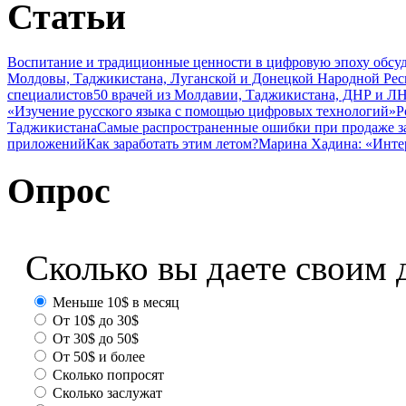
Статьи
Воспитание и традиционные ценности в цифровую эпоху обсу
Молдовы, Таджикистана, Луганской и Донецкой Народной Ре
специалистов
50 врачей из Молдавии, Таджикистана, ДНР и ЛН
«Изучение русского языка с помощью цифровых технологий»
Р
Таджикистана
Самые распространенные ошибки при продаже з
приложений
Как заработать этим летом?
Марина Хадина: «Инте
Опрос
Сколько вы даете своим 
Меньше 10$ в месяц
От 10$ до 30$
От 30$ до 50$
От 50$ и более
Сколько попросят
Сколько заслужат