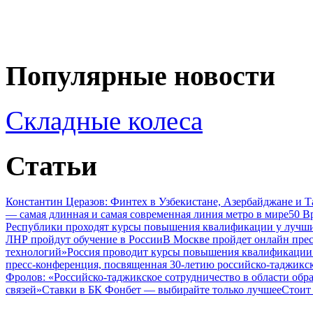
Популярные новости
Складные колеса
Статьи
Константин Церазов: Финтех в Узбекистане, Азербайджане и 
— самая длинная и самая современная линия метро в мире
50 В
Республики проходят курсы повышения квалификации у лучши
ЛНР пройдут обучение в России
В Москве пройдет онлайн пре
технологий»
Россия проводит курсы повышения квалификации 
пресс-конференция, посвященная 30-летию российско-таджикс
Фролов: «Российско-таджикское сотрудничество в области обр
связей»
Ставки в БК Фонбет — выбирайте только лучшее
Стоит