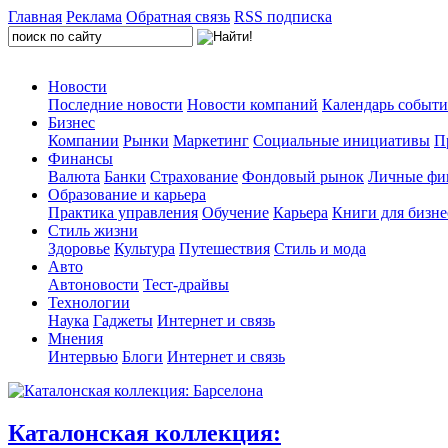
Главная
Реклама
Обратная связь
RSS подписка
Новости
Последние новости
Новости компаний
Календарь событ
Бизнес
Компании
Рынки
Маркетинг
Социальные инициативы
П
Финансы
Валюта
Банки
Страхование
Фондовый рынок
Личные фи
Образование и карьера
Практика управления
Обучение
Карьера
Книги для бизне
Стиль жизни
Здоровье
Культура
Путешествия
Стиль и мода
Авто
Автоновости
Тест-драйвы
Технологии
Наука
Гаджеты
Интернет и связь
Мнения
Интервью
Блоги
Интернет и связь
Каталонская коллекция: