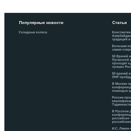
Популярные новости
Статьи
Складные колеса
Константин
Азербайджа
традиций и
Большая ко
самая совр
50 Врачей 
Луганской 
проходят к
лучших Рос
50 врачей 
ЛНР пройду
В Москве п
конференци
помощью ц
Россия про
квалификац
Таджикиста
В Русском 
конференци
российско-
российских
И.С. Лякин