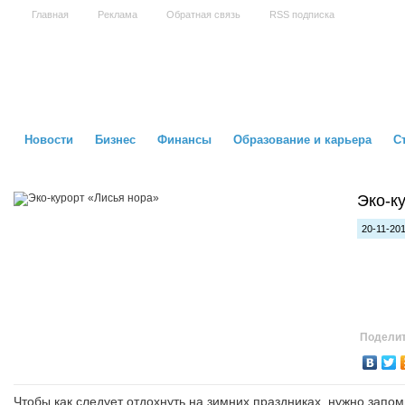
Главная
Реклама
Обратная связь
RSS подписка
Новости
Бизнес
Финансы
Образование и карьера
С
Эко-к
20-11-201
Поделит
Чтобы как следует отдохнуть на зимних праздниках, нужно запом