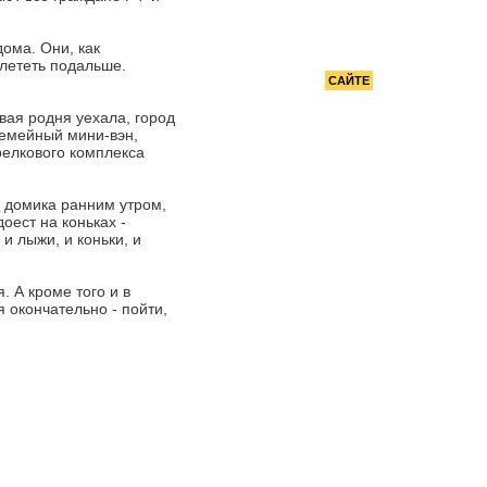
РЕКОМЕНДУЕМ
ома. Они, как
В Душанбе подорожало молоко
улететь подальше.
РЕКЛАМА НА
САЙТЕ
вая родня уехала, город
 семейный мини-вэн,
релкового комплекса
м домика ранним утром,
оест на коньках -
 и лыжи, и коньки, и
 А кроме того и в
 окончательно - пойти,