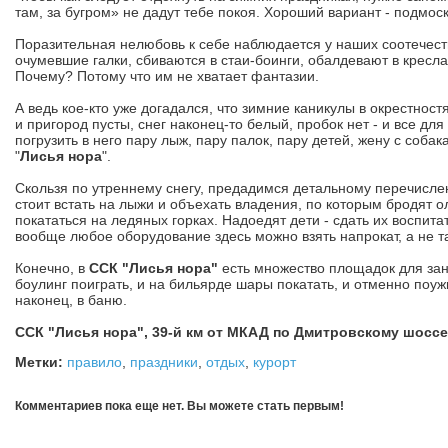
там, за бугром» не дадут тебе покоя. Хороший вариант - подмо
Поразительная нелюбовь к себе наблюдается у наших соотечест
очумевшие галки, сбиваются в стаи-боинги, обалдевают в кресл
Почему? Потому что им не хватает фантазии.
А ведь кое-кто уже догадался, что зимние каникулы в окрестнос
и пригород пусты, снег наконец-то белый, пробок нет - и все дл
погрузить в него пару лыж, пару палок, пару детей, жену с соб
"
Лисья нора
".
Скользя по утреннему снегу, предадимся детальному перечислен
стоит встать на лыжи и объехать владения, по которым бродят ол
покататься на ледяных горках. Надоедят дети - сдать их воспитат
вообще любое оборудование здесь можно взять напрокат, а не т
Конечно, в
ССК "Лисья нора"
есть множество площадок для заня
боулинг поиграть, и на бильярде шары покатать, и отменно поуж
наконец, в баню.
ССК "Лисья нора", 39-й км от МКАД по Дмитровскому шоссе
Метки:
правило
,
праздники
,
отдых
,
курорт
Комментариев пока еще нет. Вы можете стать первым!
Добавить комментарий!