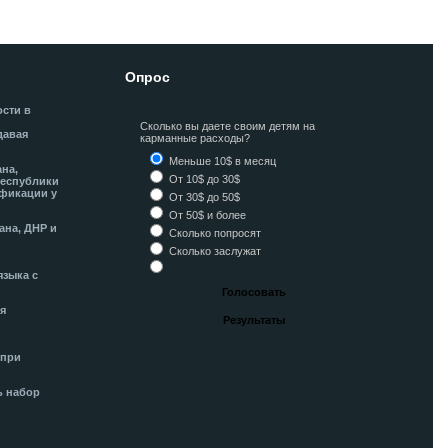
Опрос
ости в
Сколько вы даете своим детям на
давая
карманные расходы?
Меньше 10$ в месяц
ана,
От 10$ до 30$
Республики
фикации у
От 30$ до 50$
От 50$ и более
ана, ДНР и
Сколько попросят
Сколько заслужат
языка с
я
 при
ь набор