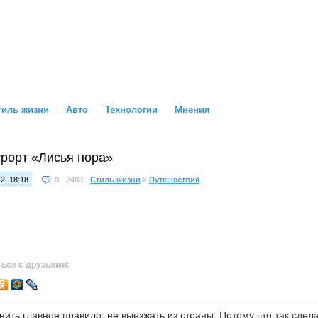
тиль жизни
Авто
Технологии
Мнения
урорт «Лисья нора»
2, 18:18
0
2483
Стиль жизни
»
Путешествия
ься с друзьями:
нить главное правило: не выезжать из страны. Потому что так сдел