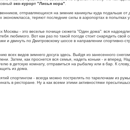
сковный
эко-курорт "Лисья нора"
.
венников, отправляющихся на зимние каникулы куда подальше от д
ах экономкласса, теряют последние силы в аэропортах в попытках 
тях Москвы - это веселье почище сюжета "Один дома": вся надоедли
я тебя любимого. Вот как раз по такой погоде стоит снарядить свой
аками и двинуть по Дмитровскому шоссе в направлении спортивно-ст
ию всех видов зимнего досуга здесь. Выйдя из занесенного снего
ени. Затем, как проснется вся семья, надеть коньки - и вперед. Над
елю в детскую комнату, отправиться на рыбалку или в бар. К слову,
ащить из дома.
тий спортингом - всегда можно пострелять по тарелочкам из ружья.
инать в ресторане. Ну а как всеми этими активностями пресытишься