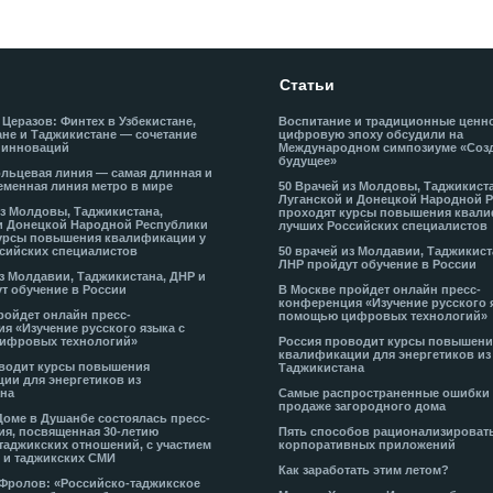
Статьи
 Церазов: Финтех в Узбекистане,
Воспитание и традиционные ценн
не и Таджикистане — сочетание
цифровую эпоху обсудили на
 инноваций
Международном симпозиуме «Соз
будущее»
льцевая линия — самая длинная и
еменная линия метро в мире
50 Врачей из Молдовы, Таджикист
Луганской и Донецкой Народной 
из Молдовы, Таджикистана,
проходят курсы повышения квали
и Донецкой Народной Республики
лучших Российских специалистов
урсы повышения квалификации у
сийских специалистов
50 врачей из Молдавии, Таджикист
ЛНР пройдут обучение в России
из Молдавии, Таджикистана, ДНР и
т обучение в России
В Москве пройдет онлайн пресс-
конференция «Изучение русского 
ройдет онлайн пресс-
помощью цифровых технологий»
я «Изучение русского языка с
ифровых технологий»
Россия проводит курсы повышени
квалификации для энергетиков из
водит курсы повышения
Таджикистана
ии для энергетиков из
на
Самые распространенные ошибки
продаже загородного дома
Доме в Душанбе состоялась пресс-
я, посвященная 30-летию
Пять способов рационализироват
таджикских отношений, с участием
корпоративных приложений
 и таджикских СМИ
Как заработать этим летом?
-Фролов: «Российско-таджикское