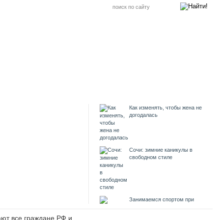
Как изменять, чтобы жена не
догодалась
Сочи: зимние каникулы в
свободном стиле
Занимаемся спортом при
варикозе
ают все граждане РФ и