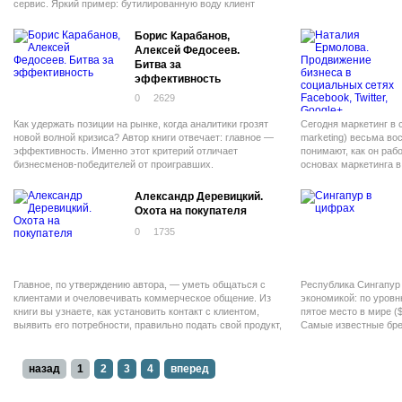
сервис. Яркий пример: бутилированную воду клиент
покупает, зато кулеры к ней получает бесплатно.
Борис Карабанов,
Алексей Федосеев.
Битва за
эффективность
0
2629
Как удержать позиции на рынке, когда аналитики грозят
Сегодня маркетинг в 
новой волной кризиса? Автор книги отвечает: главное —
marketing) весьма во
эффективность. Именно этот критерий отличает
понимают, как он раб
бизнесменов-победителей от проигравших.
основах маркетинга в
только задумывается 
Александр Деревицкий.
Охота на покупателя
0
1735
Главное, по утверждению автора, — уметь общаться с
Республика Сингапур
клиентами и очеловечивать коммерческое общение. Из
экономикой: по уров
книги вы узнаете, как установить контакт с клиентом,
пятое место в мире ($
выявить его потребности, правильно подать свой продукт,
Самые известные бр
работать с возражениями и, наконец, завершить сделку.
Singapore Airlines, S
единица — сингапурс
примерно 25 руб.
назад
1
2
3
4
вперед