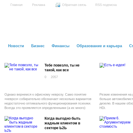
Главная
Реклама
Обратная связь
RSS подписка
Новости
Бизнес
Финансы
Образование и карьера
С
Тебе повезло, ты не
такой, как все
0
2057
Однако вернемся к офисному неврозу. Само понятие
Резкие изменения на
«невроз» собирательно обозначает несколько вариантов
больше автомобилист
недостаточно оптимального функционирования психики.
дизелю. В нашем обзо
Всегда это проявляется определенными (а их много)
HDi.
симптомами - в частности из списка, который я привел
выше.
Когда выгодно быть
жадным клиентом в
секторе Ь2Ь