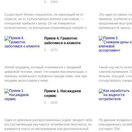
0
2484
Существует бизнес-показатель, не зависящий ни от
Это один из самых г
отрасли, ни от субъективного мнения участников, —
приемов, особенно в 
отношение прибыли к риску. Он не измеряется
предложения выстрое
количественно, но венчурные управляющие говорят о
преимуществ заказа, 
константе. Например, соотношение низкого дохода
возрастает.
государственных краткосрочных облигаций США (4%) к
Прием 4. Грамотно
минимальному риску равно результату деления прибыли
заботимся о клиенте
колумбийского наркокартеля (600%) на высочайшие
риски.
0
1670
Любой продавец, который сталкивался с продажей
Такой ход часто испо
цифровой техники, знает, что маржа при реализации, к
самообслуживания. С
примеру, мобильного телефона гораздо ниже, чем при
бельем, посудой, ст
продаже аксессуаров к нему.
соседствовать товары
вроде средств бытово
потребителя: он посе
Прием 1. Насаждаем
сервис
0
1838
Один из довольно распространенных ходов: продукт либо
По данным холдинга «
его составляющая вручаются потребителю бесплатно, но
повседневного потре
взимается плата за обслуживание или дополнительный
составил 70%.