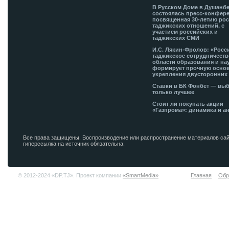
В Русском Доме в Душанб
состоялась пресс-конфере
посвященная 30-летию рос
таджикских отношений, с
участием российских и
таджикских СМИ
И.С. Лякин-Фролов: «Росс
таджикское сотрудничеств
области образования и на
формирует прочную основ
укрепления двусторонних 
Ставки в БК Фонбет — вы
только лучшее
Стоит ли покупать акции
«Газпрома»: динамика и а
Все права защищены. Воспроизводение или распространение материалов сай
гиперссылка на источник обязательна.
© 2012-2024 «DP.TJ». Проект компании
«SmartMedia»
Главная
Обр