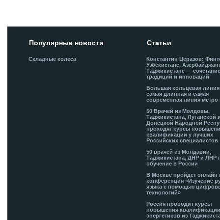
Популярные новости
Статьи
Складные колеса
Константин Церазов: Финт
Узбекистане, Азербайджан
Таджикистане — сочетани
традиций и инноваций
Большая кольцевая лини
самая длинная и самая
современная линия метро 
50 Врачей из Молдовы,
Таджикистана, Луганской 
Донецкой Народной Респ
проходят курсы повышен
квалификации у лучших
Российских специалистов
50 врачей из Молдавии,
Таджикистана, ДНР и ЛНР 
обучение в России
В Москве пройдет онлайн 
конференция «Изучение р
языка с помощью цифров
технологий»
Россия проводит курсы
повышения квалификации
энергетиков из Таджикист