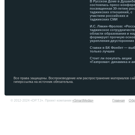
В Русском Доме в Душанб
состоялась пресс-конфере
посвященная 30-летию рос
таджикских отношений, с
участием российских и
таджикских СМИ
И.С. Лякин-Фролов: «Росс
таджикское сотрудничеств
области образования и на
формирует прочную основ
укрепления двусторонних 
Ставки в БК Фонбет — вы
только лучшее
Стоит ли покупать акции
«Газпрома»: динамика и а
Все права защищены. Воспроизводение или распространение материалов сай
гиперссылка на источник обязательна.
© 2012-2024 «DP.TJ». Проект компании
«SmartMedia»
Главная
Обр