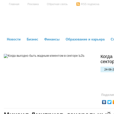
Главная
Реклама
Обратная связь
RSS подписка
Новости
Бизнес
Финансы
Образование и карьера
С
Когда
секто
24-06-2
Поделит