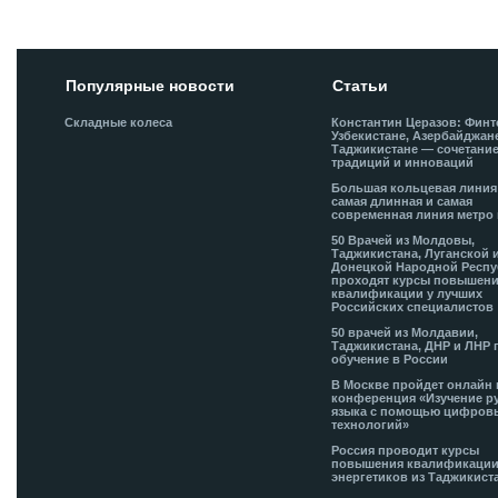
Популярные новости
Статьи
Складные колеса
Константин Церазов: Финт
Узбекистане, Азербайджан
Таджикистане — сочетани
традиций и инноваций
Большая кольцевая лини
самая длинная и самая
современная линия метро 
50 Врачей из Молдовы,
Таджикистана, Луганской 
Донецкой Народной Респ
проходят курсы повышен
квалификации у лучших
Российских специалистов
50 врачей из Молдавии,
Таджикистана, ДНР и ЛНР 
обучение в России
В Москве пройдет онлайн 
конференция «Изучение р
языка с помощью цифров
технологий»
Россия проводит курсы
повышения квалификации
энергетиков из Таджикист