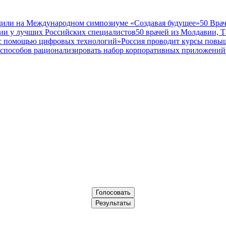
дили на Международном симпозиуме «Создавая будущее»
50 Вра
ии у лучших Российских специалистов
50 врачей из Молдавии, 
а с помощью цифровых технологий»
Россия проводит курсы повы
 способов рационализировать набор корпоративных приложений