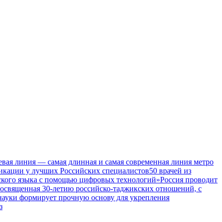
евая линия — самая длинная и самая современная линия метро
икации у лучших Российских специалистов
50 врачей из
ского языка с помощью цифровых технологий»
Россия проводит
посвященная 30-летию российско-таджикских отношений, с
 науки формирует прочную основу для укрепления
з