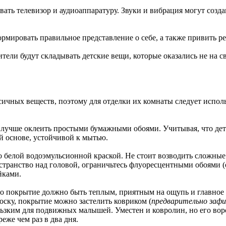
вать телевизор и аудиоаппаратуру. Звуки и вибрация могут созд
ормировать правильное представление о себе, а также привить р
ители будут складывать детские вещи, которые оказались не на с
сичных веществ, поэтому для отделки их комнаты следует испол
лучше оклеить простыми бумажными обоями. Учитывая, что дет
й основе, устойчивой к мытью.
о белой водоэмульсионной краской. Не стоит возводить сложны
странство над головой, ограничьтесь флуоресцентными обоями (
йками.
го покрытие должно быть теплым, приятным на ощупь и главное -
оску, покрытие можно застелить ковриком (
предварительно зафи
ользким для подвижных малышей. Уместен и ковролин, но его вор
еже чем раз в два дня.