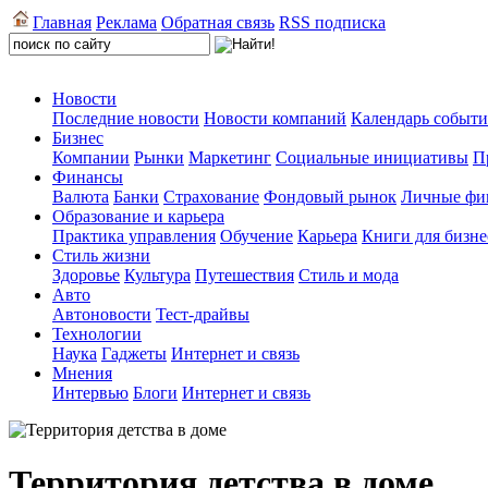
Главная
Реклама
Обратная связь
RSS подписка
Новости
Последние новости
Новости компаний
Календарь событ
Бизнес
Компании
Рынки
Маркетинг
Социальные инициативы
П
Финансы
Валюта
Банки
Страхование
Фондовый рынок
Личные фи
Образование и карьера
Практика управления
Обучение
Карьера
Книги для бизне
Стиль жизни
Здоровье
Культура
Путешествия
Стиль и мода
Авто
Автоновости
Тест-драйвы
Технологии
Наука
Гаджеты
Интернет и связь
Мнения
Интервью
Блоги
Интернет и связь
Территория детства в доме