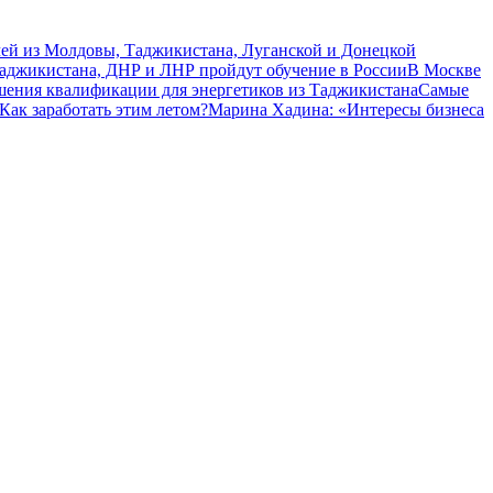
чей из Молдовы, Таджикистана, Луганской и Донецкой
Таджикистана, ДНР и ЛНР пройдут обучение в России
В Москве
шения квалификации для энергетиков из Таджикистана
Самые
Как заработать этим летом?
Марина Хадина: «Интересы бизнеса