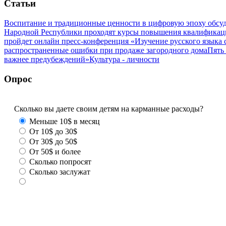
Статьи
Воспитание и традиционные ценности в цифровую эпоху обсу
Народной Республики проходят курсы повышения квалификац
пройдет онлайн пресс-конференция «Изучение русского язык
распространенные ошибки при продаже загородного дома
Пять
важнее предубеждений»
Культура - личности
Опрос
Сколько вы даете своим детям на карманные расходы?
Меньше 10$ в месяц
От 10$ до 30$
От 30$ до 50$
От 50$ и более
Сколько попросят
Сколько заслужат