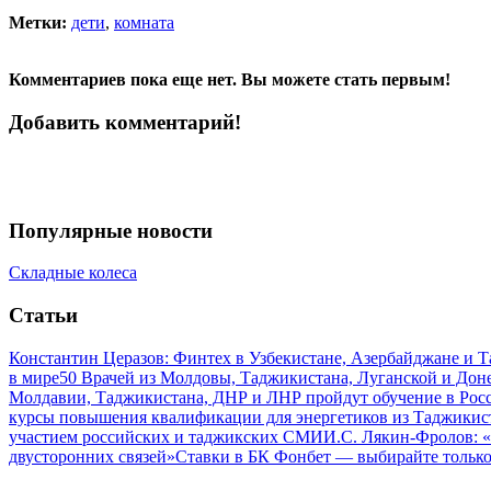
Метки:
дети
,
комната
Комментариев пока еще нет. Вы можете стать первым!
Добавить комментарий!
Популярные новости
Складные колеса
Статьи
Константин Церазов: Финтех в Узбекистане, Азербайджане и 
в мире
50 Врачей из Молдовы, Таджикистана, Луганской и До
Молдавии, Таджикистана, ДНР и ЛНР пройдут обучение в Рос
курсы повышения квалификации для энергетиков из Таджикис
участием российских и таджикских СМИ
И.С. Лякин-Фролов: «
двусторонних связей»
Ставки в БК Фонбет — выбирайте тольк