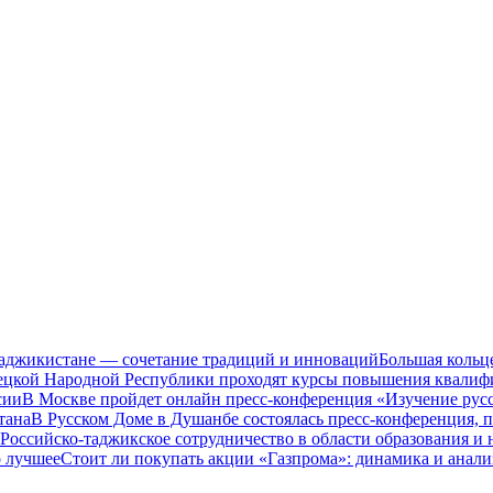
Таджикистане — сочетание традиций и инноваций
Большая кольц
нецкой Народной Республики проходят курсы повышения квалиф
сии
В Москве пройдет онлайн пресс-конференция «Изучение рус
тана
В Русском Доме в Душанбе состоялась пресс-конференция, 
Российско-таджикское сотрудничество в области образования и
о лучшее
Стоит ли покупать акции «Газпрома»: динамика и анали