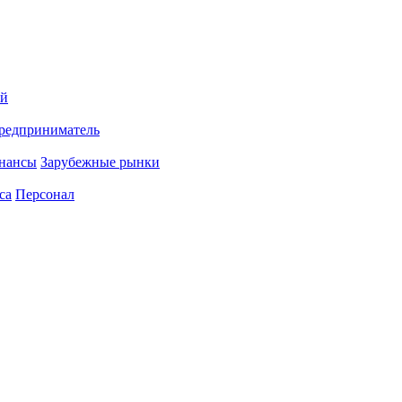
ий
редприниматель
нансы
Зарубежные рынки
са
Персонал