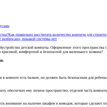
нусами
Как правильно рассчитать количество кирпича для строите
ё разбросано, никакой системы нет
 обустройства детской комнаты. Оформление этого пространства
ю красивой, комфортной и безопасной для маленького хозяина?
ия.
 в комнате есть балкон, он должен быть безопасным для ребенка
ату, обеспечьте ему личное пространство, отделив часть комна
атить внимание на наличие шкафов и комодов, которые сделают 