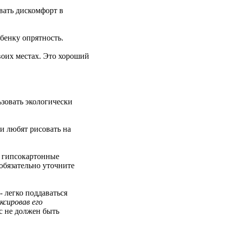
авать дискомфорт в
ебенку опрятность.
воих местах. Это хороший
ьзовать экологически
и любят рисовать на
е гипсокартонные
обязательно уточните
 легко поддаваться
ксировав его
с не должен быть