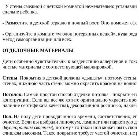
- У стены смежной с детской комнатой нежелательно устанавли
спальне ребенка.
- Разместите в детской зеркало в полный рост. Оно поможет сф
- Организуйте в комнате «уголок потерянных вещей», куда род
метод самоорганизации для всех.
ОТДЕЛОЧНЫЕ МАТЕРИАЛЫ
Дети особенно чувствительны к воздействию аллергенов и ток
чистые материалы с соответствующей маркировкой.
Стены.
Покрытия в детской должны «дышать», поэтому стены 
стенах, нижнюю часть стены можно окрасить краской на водно
Потолок.
Самый простой способ отделки потолка - покрыть ег
конструкции. Если вы все же хотите оригинально украсить про
наличие сертификата качества), декоративной росписью, накле
Пол.
На полу дети проводят много времени, соответственно, е
очистке. Если вы выбрали линолеум, ламинат или паркетную д
двусторонним скотчем
), потому что такой пол может быть ск
слишком высоким. Такое покрытие требует частой очистки, не р