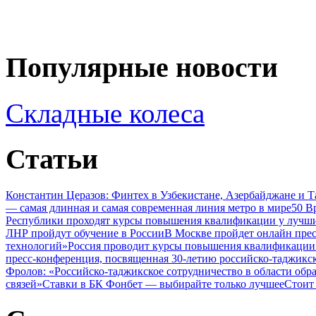
Популярные новости
Складные колеса
Статьи
Константин Церазов: Финтех в Узбекистане, Азербайджане и 
— самая длинная и самая современная линия метро в мире
50 В
Республики проходят курсы повышения квалификации у лучши
ЛНР пройдут обучение в России
В Москве пройдет онлайн пре
технологий»
Россия проводит курсы повышения квалификации 
пресс-конференция, посвященная 30-летию российско-таджикс
Фролов: «Российско-таджикское сотрудничество в области обр
связей»
Ставки в БК Фонбет — выбирайте только лучшее
Стоит