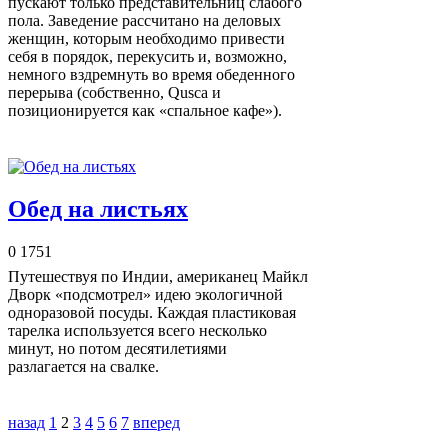
пускают только представительниц слабого
пола. Заведение рассчитано на деловых
женщин, которым необходимо привести
себя в порядок, перекусить и, возможно,
немного вздремнуть во время обеденного
перерыва (собственно, Qusca и
позиционируется как «спальное кафе»).
Обед на листьях
0
1751
Путешествуя по Индии, американец Майкл
Дворк «подсмотрел» идею экологичной
одноразовой посуды. Каждая пластиковая
тарелка используется всего несколько
минут, но потом десятилетиями
разлагается на свалке.
назад
1
2
3
4
5
6
7
вперед