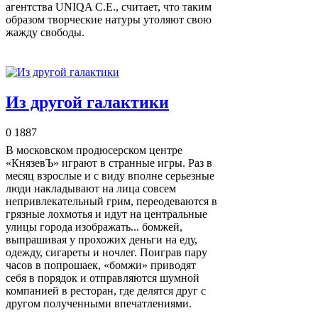
агентства UNIQA С.Е., считает, что таким
образом творческие натуры утоляют свою
жажду свободы.
Из другой галактики
0
1887
В московском продюсерском центре
«КнязевЪ» играют в странные игры. Раз в
месяц взрослые и с виду вполне серьезные
люди накладывают на лица совсем
непривлекательный грим, переодеваются в
грязные лохмотья и идут на центральные
улицы города изображать... бомжей,
выпрашивая у прохожих деньги на еду,
одежду, сигареты и ночлег. Поиграв пару
часов в попрошаек, «бомжи» приводят
себя в порядок и отправляются шумной
компанией в ресторан, где делятся друг с
другом полученными впечатлениями.