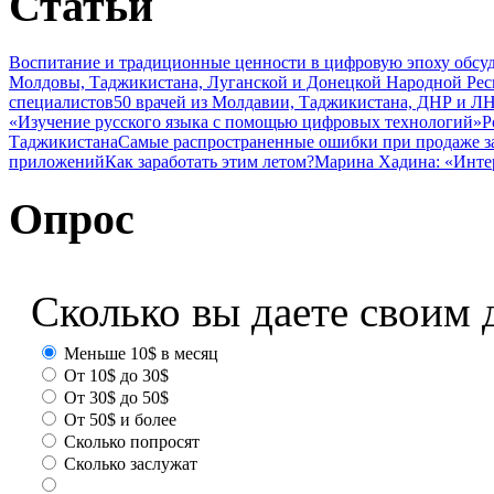
Статьи
Воспитание и традиционные ценности в цифровую эпоху обсу
Молдовы, Таджикистана, Луганской и Донецкой Народной Ре
специалистов
50 врачей из Молдавии, Таджикистана, ДНР и ЛН
«Изучение русского языка с помощью цифровых технологий»
Р
Таджикистана
Самые распространенные ошибки при продаже з
приложений
Как заработать этим летом?
Марина Хадина: «Инте
Опрос
Сколько вы даете своим 
Меньше 10$ в месяц
От 10$ до 30$
От 30$ до 50$
От 50$ и более
Сколько попросят
Сколько заслужат