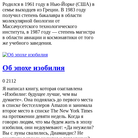
Родился в 1961 году в Нью-Йорке (США) в
семье выходцев из Греции. В 1983 году
получил степень бакалавра в области
молекулярной биологии от
Массачусетского технологического
института, в 1987 году — степень магистра
в области авиации и космонавтики от того
же учебного заведения.
Об эпохе изобилия
0
2112
Я написал книгу, которая озаглавлена
«Изобилие: будущее лучше, чем вы
думаете». Она поднялась до первого места
в списке бестселлеров Amazon и занимала
второе место в списке The New York Times
на протяжении девяти недель. Когда я
говорю людям, что мы будем жить в эпоху
изобилия, они недоумевают: «Да неужели?
Вы с луны свалились, Диамандис? Не