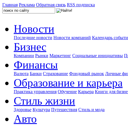
Главная
Реклама
Обратная связь
RSS подписка
Новости
Последние новости
Новости компаний
Календарь событ
Бизнес
Компании
Рынки
Маркетинг
Социальные инициативы
П
Финансы
Валюта
Банки
Страхование
Фондовый рынок
Личные фи
Образование и карьера
Практика управления
Обучение
Карьера
Книги для бизне
Стиль жизни
Здоровье
Культура
Путешествия
Стиль и мода
Авто