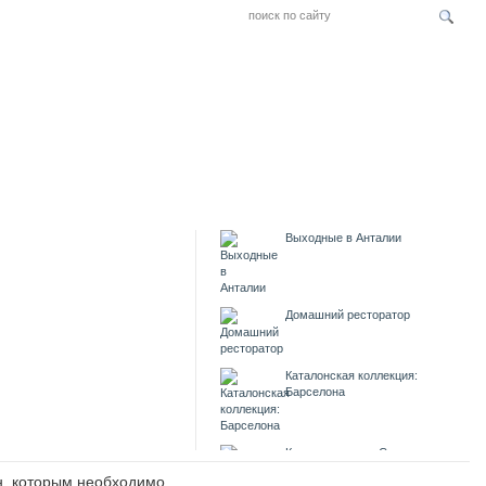
Выходные в Анталии
Домашний ресторатор
Каталонская коллекция:
Барселона
Каменная опера Савонлинна
ин, которым необходимо