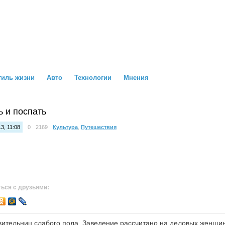
тиль жизни
Авто
Технологии
Мнения
ь и поспать
3, 11:08
0
2169
Культура
,
Путешествия
ься с друзьями:
тавительниц слабого пола. Заведение рассчитано на деловых женщ