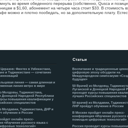
ремнуть во время обеденного перерыва (собственно, Qusca и позиц
ицам в $1,60, абонемент на четыре часа стоит $33. В стоимость вх
афе можно и плотно пообедать, но за дополнительную плату. Естес
Статьи
 Церазов: Финтех в Узбекистане,
Воспитание и традиционные ценн
не и Таджикистане — сочетание
цифровую эпоху обсудили на
 инноваций
Международном симпозиуме «Соз
будущее»
льцевая линия — самая длинная и
еменная линия метро в мире
50 Врачей из Молдовы, Таджикист
Луганской и Донецкой Народной 
из Молдовы, Таджикистана,
проходят курсы повышения квали
и Донецкой Народной Республики
лучших Российских специалистов
урсы повышения квалификации у
сийских специалистов
50 врачей из Молдавии, Таджикист
ЛНР пройдут обучение в России
из Молдавии, Таджикистана, ДНР и
т обучение в России
В Москве пройдет онлайн пресс-
конференция «Изучение русского 
ройдет онлайн пресс-
помощью цифровых технологий»
я «Изучение русского языка с
ифровых технологий»
Россия проводит курсы повышени