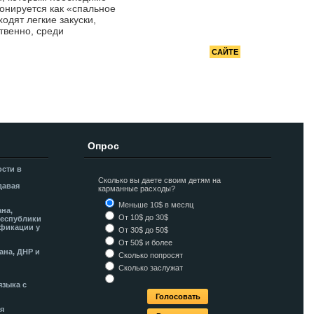
РЕКОМЕНДУЕМ
ионируется как «спальное
одят легкие закуски,
Донна удовольствия
твенно, среди
РЕКЛАМА НА
САЙТЕ
Опрос
ости в
Сколько вы даете своим детям на
давая
карманные расходы?
Меньше 10$ в месяц
ана,
От 10$ до 30$
Республики
фикации у
От 30$ до 50$
От 50$ и более
ана, ДНР и
Сколько попросят
Сколько заслужат
языка с
я