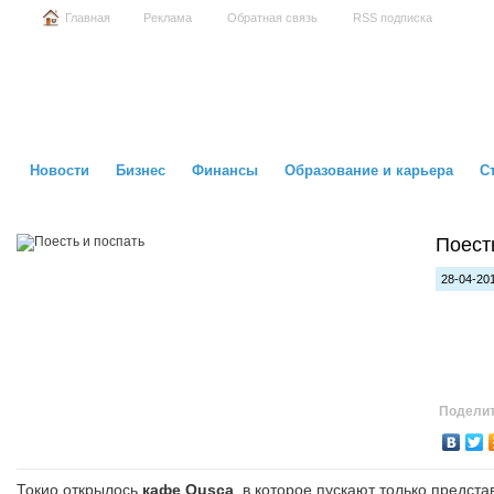
Главная
Реклама
Обратная связь
RSS подписка
Новости
Бизнес
Финансы
Образование и карьера
С
Поест
28-04-201
Поделит
Токио открылось
кафе Qusca
, в которое пускают только предс