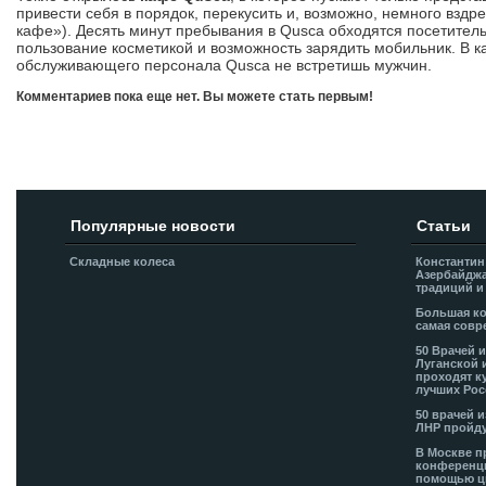
привести себя в порядок, перекусить и, возможно, немного взд
кафе»). Десять минут пребывания в Qusca обходятся посетительн
пользование косметикой и возможность зарядить мобильник. В к
обслуживающего персонала Qusca не встретишь мужчин.
Комментариев пока еще нет. Вы можете стать первым!
Добавить комментарий!
Популярные новости
Статьи
Складные колеса
Константин
Азербайджа
традиций и
Большая ко
самая совр
50 Врачей 
Луганской 
проходят к
лучших Рос
50 врачей 
ЛНР пройду
В Москве п
конференци
помощью ц