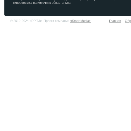
гиперссылка на источник обязательна.
© 2012-2024 «DP.TJ». Проект компании
«SmartMedia»
Главная
Обр