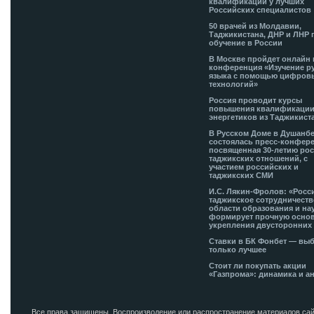
квалификации у лучших
Российских специалистов
50 врачей из Молдавии,
Таджикистана, ДНР и ЛНР 
обучение в России
В Москве пройдет онлайн 
конференция «Изучение р
языка с помощью цифров
технологий»
Россия проводит курсы
повышения квалификации
энергетиков из Таджикист
В Русском Доме в Душанб
состоялась пресс-конфере
посвященная 30-летию рос
таджикских отношений, с
участием российских и
таджикских СМИ
И.С. Лякин-Фролов: «Росс
таджикское сотрудничеств
области образования и на
формирует прочную основ
укрепления двусторонних 
Ставки в БК Фонбет — вы
только лучшее
Стоит ли покупать акции
«Газпрома»: динамика и а
Все права защищены. Воспроизводение или распространение материалов сай