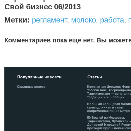
Свой бизнес 06/2013
Метки:
регламент
,
молоко
,
работа
,
Комментариев пока еще нет. Вы может
Добавить комментарий!
Популярные новости
Статьи
Складные колеса
Константин Церазов: Финт
Узбекистане, Азербайджан
Таджикистане — сочетани
традиций и инноваций
Большая кольцевая лини
самая длинная и самая
современная линия метро 
50 Врачей из Молдовы,
Таджикистана, Луганской 
Донецкой Народной Респ
проходят курсы повышен