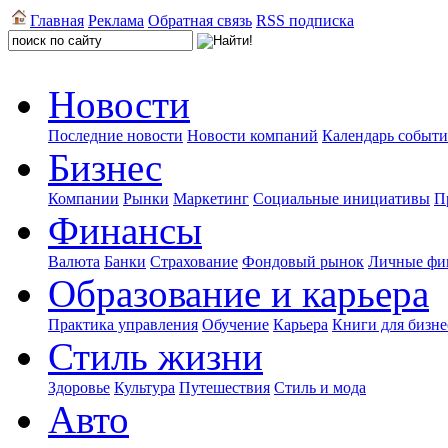
Главная
Реклама
Обратная связь
RSS подписка
Новости
Последние новости
Новости компаний
Календарь событ
Бизнес
Компании
Рынки
Маркетинг
Социальные инициативы
П
Финансы
Валюта
Банки
Страхование
Фондовый рынок
Личные фи
Образование и карьера
Практика управления
Обучение
Карьера
Книги для бизне
Стиль жизни
Здоровье
Культура
Путешествия
Стиль и мода
Авто