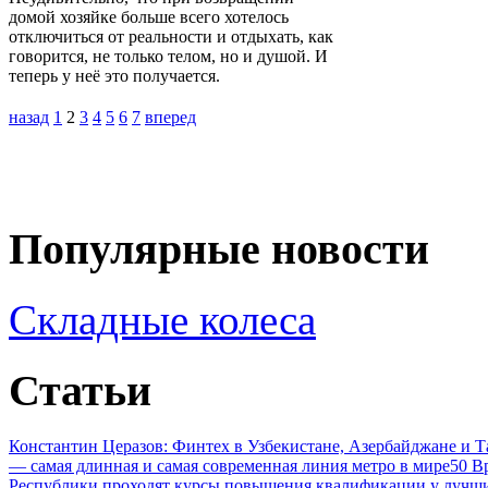
домой хозяйке больше всего хотелось
отключиться от реальности и отдыхать, как
говорится, не только телом, но и душой. И
теперь у неё это получается.
назад
1
2
3
4
5
6
7
вперед
Популярные новости
Складные колеса
Статьи
Константин Церазов: Финтех в Узбекистане, Азербайджане и 
— самая длинная и самая современная линия метро в мире
50 В
Республики проходят курсы повышения квалификации у лучши