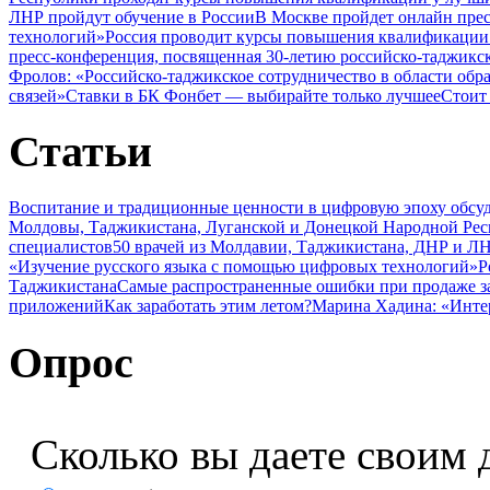
ЛНР пройдут обучение в России
В Москве пройдет онлайн пре
технологий»
Россия проводит курсы повышения квалификации 
пресс-конференция, посвященная 30-летию российско-таджикс
Фролов: «Российско-таджикское сотрудничество в области обр
связей»
Ставки в БК Фонбет — выбирайте только лучшее
Стоит
Статьи
Воспитание и традиционные ценности в цифровую эпоху обсу
Молдовы, Таджикистана, Луганской и Донецкой Народной Ре
специалистов
50 врачей из Молдавии, Таджикистана, ДНР и ЛН
«Изучение русского языка с помощью цифровых технологий»
Р
Таджикистана
Самые распространенные ошибки при продаже з
приложений
Как заработать этим летом?
Марина Хадина: «Инте
Опрос
Сколько вы даете своим 