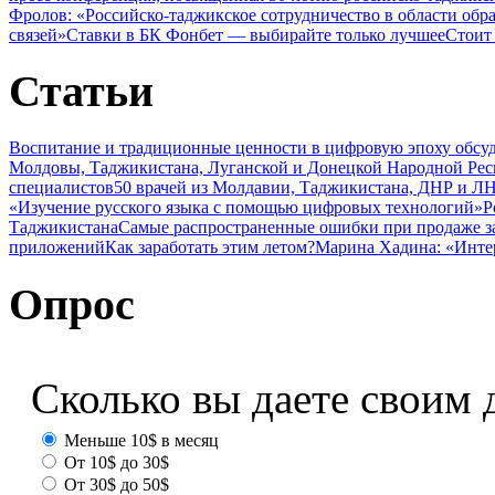
Фролов: «Российско-таджикское сотрудничество в области обр
связей»
Ставки в БК Фонбет — выбирайте только лучшее
Стоит
Статьи
Воспитание и традиционные ценности в цифровую эпоху обсу
Молдовы, Таджикистана, Луганской и Донецкой Народной Ре
специалистов
50 врачей из Молдавии, Таджикистана, ДНР и ЛН
«Изучение русского языка с помощью цифровых технологий»
Р
Таджикистана
Самые распространенные ошибки при продаже з
приложений
Как заработать этим летом?
Марина Хадина: «Инте
Опрос
Сколько вы даете своим 
Меньше 10$ в месяц
От 10$ до 30$
От 30$ до 50$