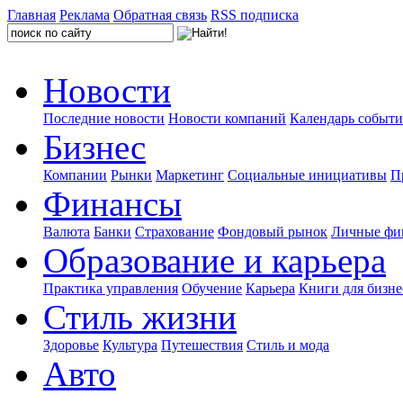
Главная
Реклама
Обратная связь
RSS подписка
Новости
Последние новости
Новости компаний
Календарь событ
Бизнес
Компании
Рынки
Маркетинг
Социальные инициативы
П
Финансы
Валюта
Банки
Страхование
Фондовый рынок
Личные фи
Образование и карьера
Практика управления
Обучение
Карьера
Книги для бизне
Стиль жизни
Здоровье
Культура
Путешествия
Стиль и мода
Авто