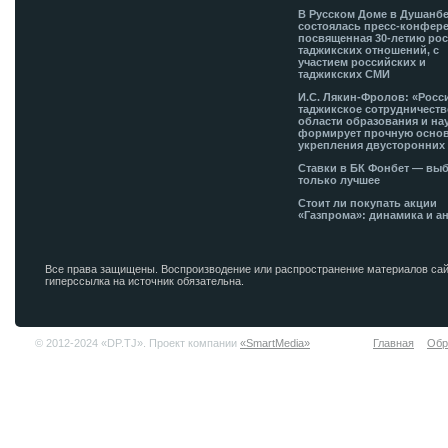
В Русском Доме в Душанб
состоялась пресс-конфере
посвященная 30-летию рос
таджикских отношений, с
участием российских и
таджикских СМИ
И.С. Лякин-Фролов: «Росс
таджикское сотрудничеств
области образования и на
формирует прочную основ
укрепления двусторонних 
Ставки в БК Фонбет — вы
только лучшее
Стоит ли покупать акции
«Газпрома»: динамика и а
Все права защищены. Воспроизводение или распространение материалов сай
гиперссылка на источник обязательна.
© 2012-2024 «DP.TJ». Проект компании
«SmartMedia»
Главная
Обр