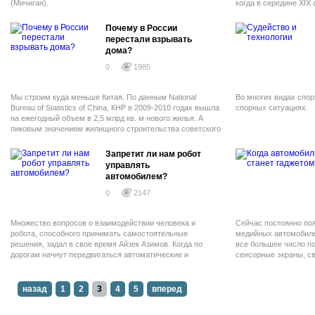
(Мичиган).
когда в середине XIX
военного кораблестро
вспомогательных, но
Почему в России
повышение защищенн
перестали взрывать
дома?
0
1985
Мы строим куда меньше Китая. По данным National
Во многих видах спор
Bureau of Statistics of China, КНР в 2009-2010 годах вышла
спорных ситуациях.
на ежегодный объем в 2,5 млрд кв. м нового жилья. А
пиковым значением жилищного строительства советского
периода истории нашей страны оказалось 61,7 млн кв. м,
введенных в 1990 году.
Запретит ли нам робот
управлять
автомобилем?
0
2147
Множество вопросов о взаимодействии человека и
Сейчас постоянно по
робота, способного принимать самостоятельные
медийных автомобиль
решения, задал в свое время Айзек Азимов. Когда по
все большее число п
дорогам начнут передвигаться автоматические и
сенсорные экраны, с
полуавтоматические автомобили, придется задавать
камерами, всевозмож
новые. В какой степени роботизированные системы
лишь дополнительная 
смогут ограничивать действия человека, если они будут
много времени остало
назад
1
2
3
4
5
вперед
иметь возможность оценивать его способности и навыки?
элементы инфотейнм
частью автомобильно