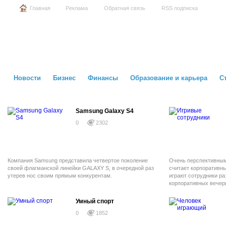
Главная
Реклама
Обратная связь
RSS подписка
Новости
Бизнес
Финансы
Образование и карьера
С
Samsung Galaxy S4
0
2302
Компания Samsung представила четвертое поколение
Очень перспективны
своей флагманской линейки GALAXY S, в очередной раз
считает корпоративны
утерев нос своим прямым конкурентам.
играют сотрудники р
корпоративных вечер
командообразованию.
Леонид Эдлин, — орг
Умный спорт
лигу, в которой учас
0
1852
компаний и свободны