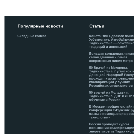
автомобилю стать га
Популярные новости
Статьи
Складные колеса
Константин Церазов: Финт
Узбекистане, Азербайджан
Таджикистане — сочетани
традиций и инноваций
Большая кольцевая лини
самая длинная и самая
современная линия метро 
50 Врачей из Молдовы,
Таджикистана, Луганской 
Донецкой Народной Респ
проходят курсы повышен
квалификации у лучших
Российских специалистов
50 врачей из Молдавии,
Таджикистана, ДНР и ЛНР 
обучение в России
В Москве пройдет онлайн 
конференция «Изучение р
языка с помощью цифров
технологий»
Россия проводит курсы
повышения квалификации
энергетиков из Таджикист