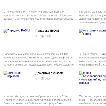
С телевизионным ЧГК любительские турниры, как
Интеллектуальные иг
правило, никак не связаны. Вообще, явление ЧГК можно
богатую внеэкранную
разделить на телевизионное, спортивное и любительское.
движения «спортивной
телевизионным брен
турниры существует 
Организуются корпор
Парадокс ReDigi
также турниры в модн
0
1958
этой сфере есть воз
заработка.
Параллельно с эмоциональным обсуждением в СМИ
«Секонд-хенд» — это
«революционного» патента Amazon на одном из флангов
использованное издани
Большой копирастической войны шло сражение, исход
аудиокассеты, видеоди
которого во многом предопределял дальнейшее развитие
букинистический мага
событий.
граммофонных записе
что представляет соб
Демонтаж взрывом
носителе», побывавши
0
1625
мире цифрового конте
отдаленно. «Использо
музыкальная компози
миллион раз в употре
идентичными новому 
И, может быть, есть смысл обратиться к опыту США.
Так, может, взрыв опа
Одним из известнейших преступлений, совершенных в
пила... Безусловно, 
Америке, является «бойня в школе городка Бэт»
необходимы серьезны