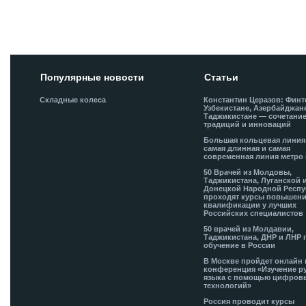
Добавить комментарий!
Популярные новости
Статьи
Складные колеса
Константин Церазов: Финт
Узбекистане, Азербайджан
Таджикистане — сочетани
традиций и инноваций
Большая кольцевая лини
самая длинная и самая
современная линия метро 
50 Врачей из Молдовы,
Таджикистана, Луганской 
Донецкой Народной Респ
проходят курсы повышен
квалификации у лучших
Российских специалистов
50 врачей из Молдавии,
Таджикистана, ДНР и ЛНР 
обучение в России
В Москве пройдет онлайн 
конференция «Изучение р
языка с помощью цифров
технологий»
Россия проводит курсы