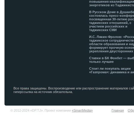
повышения квалификации
энергетиков из Таджикист
В Русском Доме в Душанб
состоялась пресс-конфере
посвященная 30-летию рос
таджикских отношений, с
участием российских и
таджикских СМИ
И.С. Лякин-Фролов: «Росс
таджикское сотрудничеств
области образования и на
формирует прочную основ
укрепления двусторонних 
Ставки в БК Фонбет — вы
только лучшее
Стоит ли покупать акции
«Газпрома»: динамика и а
Все права защищены. Воспроизводение или распространение материалов сай
гиперссылка на источник обязательна.
© 2012-2024 «DP.TJ». Проект компании
«SmartMedia»
Главная
Обр