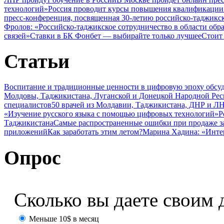
технологий»
Россия проводит курсы повышения квалификации 
пресс-конференция, посвященная 30-летию российско-таджикс
Фролов: «Российско-таджикское сотрудничество в области обр
связей»
Ставки в БК Фонбет — выбирайте только лучшее
Стоит
Статьи
Воспитание и традиционные ценности в цифровую эпоху обсу
Молдовы, Таджикистана, Луганской и Донецкой Народной Ре
специалистов
50 врачей из Молдавии, Таджикистана, ДНР и ЛН
«Изучение русского языка с помощью цифровых технологий»
Р
Таджикистана
Самые распространенные ошибки при продаже з
приложений
Как заработать этим летом?
Марина Хадина: «Инте
Опрос
Сколько вы даете своим 
Меньше 10$ в месяц