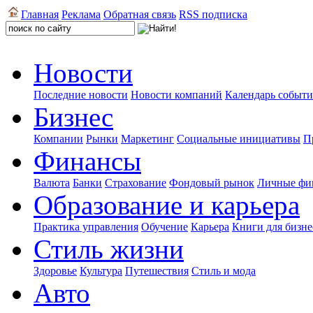
Главная
Реклама
Обратная связь
RSS подписка
Новости
Последние новости
Новости компаний
Календарь событ
Бизнес
Компании
Рынки
Маркетинг
Социальные инициативы
П
Финансы
Валюта
Банки
Страхование
Фондовый рынок
Личные фи
Образование и карьера
Практика управления
Обучение
Карьера
Книги для бизне
Стиль жизни
Здоровье
Культура
Путешествия
Стиль и мода
Авто