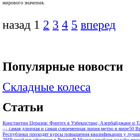
мирового значения.
назад
1
2
3
4
5
вперед
Популярные новости
Складные колеса
Статьи
Константин Церазов: Финтех в Узбекистане, Азербайджане и 
— самая длинная и самая современная линия метро в мире
50 В
Республики проходят курсы повышения квалификации у лучши
ЛНР пройдут обучение в России
В Москве пройдет онлайн пре