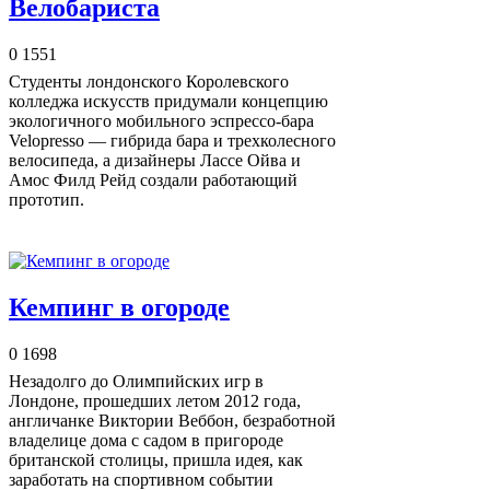
Велобариста
0
1551
Студенты лондонского Королевского
колледжа искусств придумали концепцию
экологичного мобильного эспрессо-бара
Velopresso — гибрида бара и трехколесного
велосипеда, а дизайнеры Лассе Ойва и
Амос Филд Рейд создали работающий
прототип.
Кемпинг в огороде
0
1698
Незадолго до Олимпийских игр в
Лондоне, прошедших летом 2012 года,
англичанке Виктории Веббон, безработной
владелице дома с садом в пригороде
британской столицы, пришла идея, как
заработать на спортивном событии