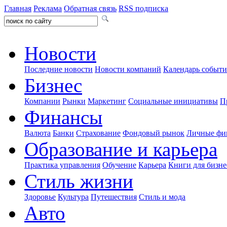
Главная
Реклама
Обратная связь
RSS подписка
Новости
Последние новости
Новости компаний
Календарь событ
Бизнес
Компании
Рынки
Маркетинг
Социальные инициативы
П
Финансы
Валюта
Банки
Страхование
Фондовый рынок
Личные фи
Образование и карьера
Практика управления
Обучение
Карьера
Книги для бизне
Стиль жизни
Здоровье
Культура
Путешествия
Стиль и мода
Авто