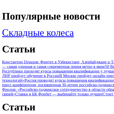
Популярные новости
Складные колеса
Статьи
Константин Церазов: Финтех в Узбекистане, Азербайджане и 
— самая длинная и самая современная линия метро в мире
50 В
Республики проходят курсы повышения квалификации у лучши
ЛНР пройдут обучение в России
В Москве пройдет онлайн пре
технологий»
Россия проводит курсы повышения квалификации 
пресс-конференция, посвященная 30-летию российско-таджикс
Фролов: «Российско-таджикское сотрудничество в области обр
связей»
Ставки в БК Фонбет — выбирайте только лучшее
Стоит
Статьи