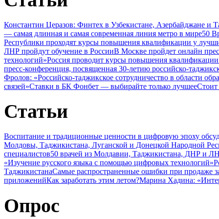
Константин Церазов: Финтех в Узбекистане, Азербайджане и 
— самая длинная и самая современная линия метро в мире
50 В
Республики проходят курсы повышения квалификации у лучши
ЛНР пройдут обучение в России
В Москве пройдет онлайн пре
технологий»
Россия проводит курсы повышения квалификации 
пресс-конференция, посвященная 30-летию российско-таджикс
Фролов: «Российско-таджикское сотрудничество в области обр
связей»
Ставки в БК Фонбет — выбирайте только лучшее
Стоит
Статьи
Воспитание и традиционные ценности в цифровую эпоху обсу
Молдовы, Таджикистана, Луганской и Донецкой Народной Ре
специалистов
50 врачей из Молдавии, Таджикистана, ДНР и ЛН
«Изучение русского языка с помощью цифровых технологий»
Р
Таджикистана
Самые распространенные ошибки при продаже з
приложений
Как заработать этим летом?
Марина Хадина: «Инте
Опрос