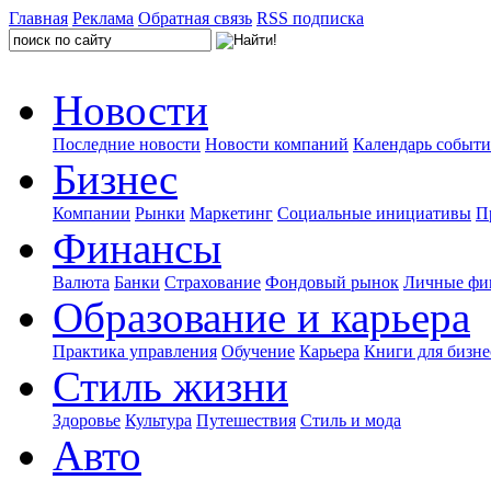
Главная
Реклама
Обратная связь
RSS подписка
Новости
Последние новости
Новости компаний
Календарь событ
Бизнес
Компании
Рынки
Маркетинг
Социальные инициативы
П
Финансы
Валюта
Банки
Страхование
Фондовый рынок
Личные фи
Образование и карьера
Практика управления
Обучение
Карьера
Книги для бизне
Стиль жизни
Здоровье
Культура
Путешествия
Стиль и мода
Авто