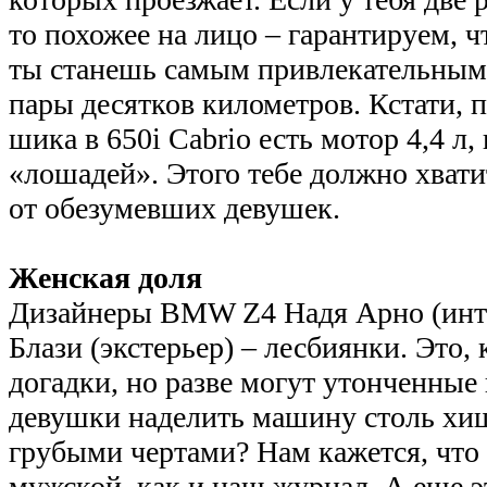
то похожее на лицо – гарантируем, 
ты станешь самым привлекательным 
пары десятков километров. Кстати,
шика в 650i Cabrio есть мотор 4,4 л,
«лошадей». Этого тебе должно хвати
от обезумевших девушек.
Женская доля
Дизайнеры BMW Z4 Надя Арно (инт
Блази (экстерьер) – лесбиянки. Это,
догадки, но разве могут утонченные
девушки наделить машину столь хи
грубыми чертами? Нам кажется, что
мужской, как и наш журнал. А еще э