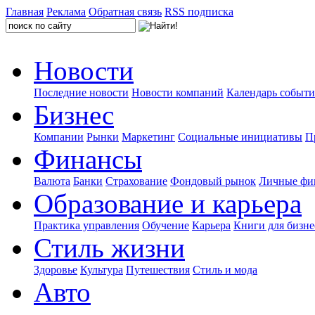
Главная
Реклама
Обратная связь
RSS подписка
Новости
Последние новости
Новости компаний
Календарь событ
Бизнес
Компании
Рынки
Маркетинг
Социальные инициативы
П
Финансы
Валюта
Банки
Страхование
Фондовый рынок
Личные фи
Образование и карьера
Практика управления
Обучение
Карьера
Книги для бизне
Стиль жизни
Здоровье
Культура
Путешествия
Стиль и мода
Авто