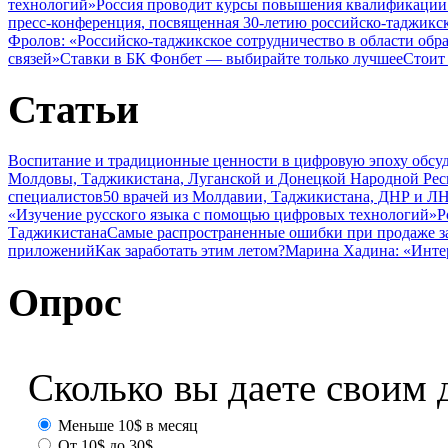
технологий»
Россия проводит курсы повышения квалификации 
пресс-конференция, посвященная 30-летию российско-таджикс
Фролов: «Российско-таджикское сотрудничество в области обр
связей»
Ставки в БК Фонбет — выбирайте только лучшее
Стоит
Статьи
Воспитание и традиционные ценности в цифровую эпоху обсу
Молдовы, Таджикистана, Луганской и Донецкой Народной Ре
специалистов
50 врачей из Молдавии, Таджикистана, ДНР и ЛН
«Изучение русского языка с помощью цифровых технологий»
Р
Таджикистана
Самые распространенные ошибки при продаже з
приложений
Как заработать этим летом?
Марина Хадина: «Инте
Опрос
Сколько вы даете своим 
Меньше 10$ в месяц
От 10$ до 30$