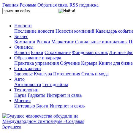
Главная
Реклама
Обратная связь
RSS подписка
Новости
Последние новости
Новости компаний
Календарь событ
Бизнес
Компании
Рынки
Маркетинг
Социальные инициативы
П
Финансы
Валюта
Банки
Страхование
Фондовый рынок
Личные фи
Образование и карьера
Практика управления
Обучение
Карьера
Книги для бизне
Стиль жизни
Здоровье
Культура
Путешествия
Стиль и мода
Авто
Автоновости
Тест-драйвы
Технологии
Наука
Гаджеты
Интернет и связь
Мнения
Интервью
Блоги
Интернет и связь