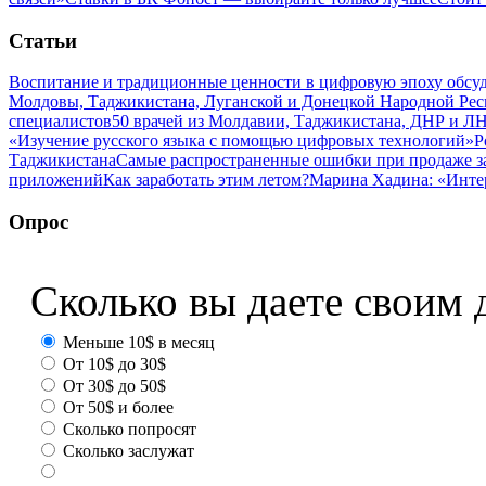
Статьи
Воспитание и традиционные ценности в цифровую эпоху обсу
Молдовы, Таджикистана, Луганской и Донецкой Народной Ре
специалистов
50 врачей из Молдавии, Таджикистана, ДНР и ЛН
«Изучение русского языка с помощью цифровых технологий»
Р
Таджикистана
Самые распространенные ошибки при продаже з
приложений
Как заработать этим летом?
Марина Хадина: «Инте
Опрос
Сколько вы даете своим 
Меньше 10$ в месяц
От 10$ до 30$
От 30$ до 50$
От 50$ и более
Сколько попросят
Сколько заслужат