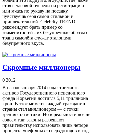
модниц это подиум для дефиле, где, даже
стоя в часовой очереди на регистрацию
или мчась по рукаву на посадку,
чувствуешь себя самой стильной и
привлекательной. Celebrity TREND
рекомендует брать пример со
знаменитостей - их безупречные образы с
трапа самолёта служат эталонами
безупречного вкуса.
Скромные миллионеры
0
3012
В начале января 2014 года стоимость
активов Государственного пенсионного
фонда Норвегии достигла 5,11 триллиона
крон. В этот момент каждый гражданин
страны стал миллионером — с точки
зрения статистики. Но в реальности все не
совсем так: законы разрешают
правительству использовать лишь че
тыре
процента «нефтяных» сверхдоходов в год.