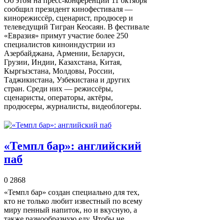
Об этом на пресс-конференции 11 октября
сообщил президент кинофестиваля —
кинорежиссёр, сценарист, продюсер и
телеведущий Тигран Кеосаян. В фестивале
«Евразия» примут участие более 250
специалистов киноиндустрии из
Азербайджана, Армении, Беларуси,
Грузии, Индии, Казахстана, Китая,
Кыргызстана, Молдовы, России,
Таджикистана, Узбекистана и других
стран. Среди них — режиссёры,
сценаристы, операторы, актёры,
продюсеры, журналисты, видеоблогеры.
«Темпл бар»: английский
паб
0
2868
«Темпл бар» создан специально для тех,
кто не только любит известный по всему
миру пенный напиток, но и вкусную, а
также разнообразную еду. Чтобы не