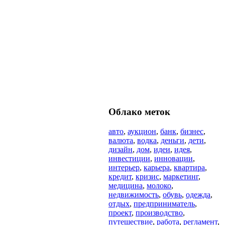
Облако
меток
авто
,
аукцион
,
банк
,
бизнес
,
валюта
,
водка
,
деньги
,
дети
,
дизайн
,
дом
,
идеи
,
идея
,
инвестиции
,
инновации
,
интерьер
,
карьера
,
квартира
,
кредит
,
кризис
,
маркетинг
,
медицина
,
молоко
,
недвижимость
,
обувь
,
одежда
,
отдых
,
предприниматель
,
проект
,
производство
,
путешествие
,
работа
,
регламент
,