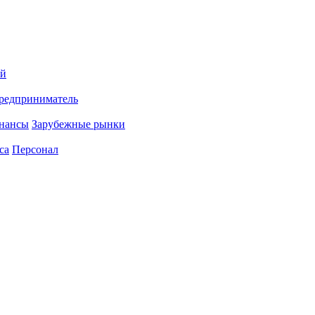
ий
редприниматель
нансы
Зарубежные рынки
са
Персонал