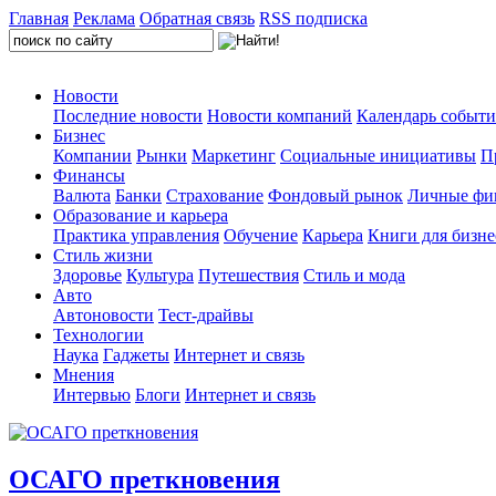
Главная
Реклама
Обратная связь
RSS подписка
Новости
Последние новости
Новости компаний
Календарь событ
Бизнес
Компании
Рынки
Маркетинг
Социальные инициативы
П
Финансы
Валюта
Банки
Страхование
Фондовый рынок
Личные фи
Образование и карьера
Практика управления
Обучение
Карьера
Книги для бизне
Стиль жизни
Здоровье
Культура
Путешествия
Стиль и мода
Авто
Автоновости
Тест-драйвы
Технологии
Наука
Гаджеты
Интернет и связь
Мнения
Интервью
Блоги
Интернет и связь
ОСАГО преткновения