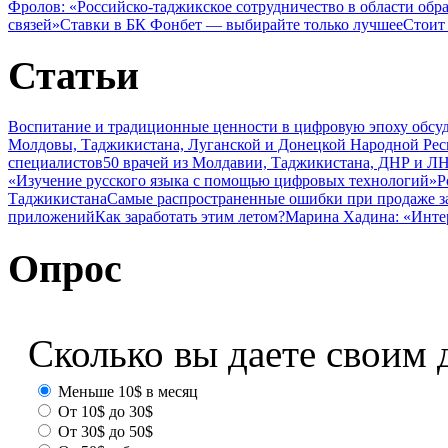
Фролов: «Российско-таджикское сотрудничество в области обр
связей»
Ставки в БК Фонбет — выбирайте только лучшее
Стоит
Статьи
Воспитание и традиционные ценности в цифровую эпоху обсу
Молдовы, Таджикистана, Луганской и Донецкой Народной Ре
специалистов
50 врачей из Молдавии, Таджикистана, ДНР и ЛН
«Изучение русского языка с помощью цифровых технологий»
Р
Таджикистана
Самые распространенные ошибки при продаже з
приложений
Как заработать этим летом?
Марина Хадина: «Инте
Опрос
Сколько вы даете своим 
Меньше 10$ в месяц
От 10$ до 30$
От 30$ до 50$