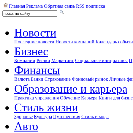
Главная
Реклама
Обратная связь
RSS подписка
Новости
Последние новости
Новости компаний
Календарь событ
Бизнес
Компании
Рынки
Маркетинг
Социальные инициативы
П
Финансы
Валюта
Банки
Страхование
Фондовый рынок
Личные фи
Образование и карьера
Практика управления
Обучение
Карьера
Книги для бизне
Стиль жизни
Здоровье
Культура
Путешествия
Стиль и мода
Авто