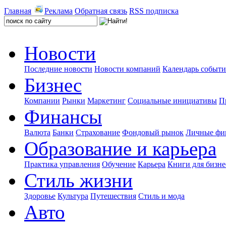
Главная
Реклама
Обратная связь
RSS подписка
Новости
Последние новости
Новости компаний
Календарь событ
Бизнес
Компании
Рынки
Маркетинг
Социальные инициативы
П
Финансы
Валюта
Банки
Страхование
Фондовый рынок
Личные фи
Образование и карьера
Практика управления
Обучение
Карьера
Книги для бизне
Стиль жизни
Здоровье
Культура
Путешествия
Стиль и мода
Авто