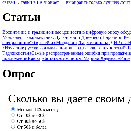
связей»
Ставки в БК Фонбет — выбирайте только лучшее
Стоит
Статьи
Воспитание и традиционные ценности в цифровую эпоху обсу
Молдовы, Таджикистана, Луганской и Донецкой Народной Ре
специалистов
50 врачей из Молдавии, Таджикистана, ДНР и ЛН
«Изучение русского языка с помощью цифровых технологий»
Р
Таджикистана
Самые распространенные ошибки при продаже з
приложений
Как заработать этим летом?
Марина Хадина: «Инте
Опрос
Сколько вы даете своим 
Меньше 10$ в месяц
От 10$ до 30$
От 30$ до 50$
От 50$ и более