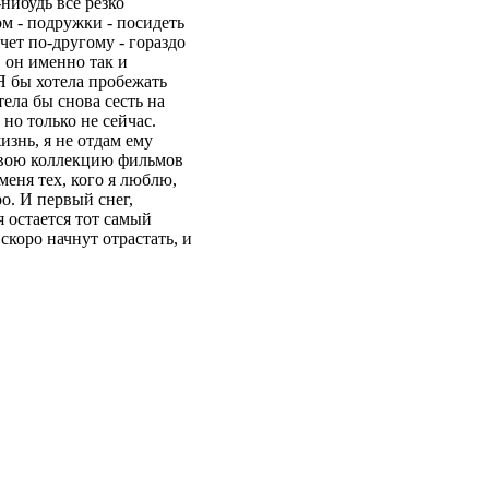
нибудь все резко
м - подружки - посидеть
чет по-другому - гораздо
И он именно так и
 Я бы хотела пробежать
ела бы снова сесть на
 но только не сейчас.
изнь, я не отдам ему
 свою коллекцию фильмов
еня тех, кого я люблю,
о. И первый снег,
я остается тот самый
скоро начнут отрастать, и