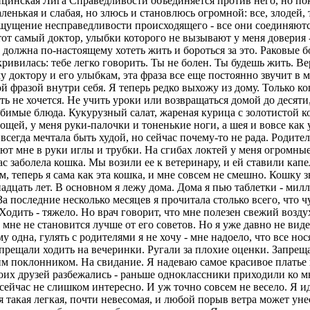
цинская Лига Справедливости объединяется против него, но пок
аленькая и слабая, но злюсь и становлюсь огромной: все, злодей, 
 ощущение несправедливости происходящего - все они соединяютс
от самый доктор, улыбки которого не вызывают у меня доверия -
а должна по-настоящему хотеть жить и бороться за это. Раковые
кривилась: тебе легко говорить. Ты не болен. Ты будешь жить. Ве
у доктору и его улыбкам, эта фраза все еще постоянно звучит в 
 фразой внутри себя. Я теперь редко выхожу из дому. Только ко
ать не хочется. Не учить уроки или возвращаться домой до десяти
юбимые блюда. Кукурузный салат, жареная курица с золотистой к
 тощей, у меня руки-палочки и тоненькие ноги, а шея и вовсе ка
всегда мечтала быть худой, но сейчас почему-то не рада. Родит
т мне в руки иглы и трубки. На сгибах локтей у меня огромные 
нас заболела кошка. Мы возили ее к ветеринару, и ей ставили кап
ым, теперь я сама как эта кошка, и мне совсем не смешно. Кошку 
надцать лет. В основном я лежу дома. Дома я пью таблетки - мил
За последние несколько месяцев я прочитала столько всего, что 
одить - тяжело. Но врач говорит, что мне полезен свежий воздух
 мне не становится лучше от его советов. Но я уже давно не виде
дна, гулять с родителями я не хочу - мне надоело, что все нося
рещали ходить на вечеринки. Ругали за плохие оценки. Запреща
оим поклонником. На свидание. Я надеваю самое красивое платье
их друзей разбежались - раньше одноклассники приходили ко мн
сейчас не слишком интересно. И уж точно совсем не весело. Я и
 я такая легкая, почти невесомая, и любой порыв ветра может уне