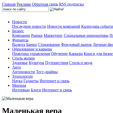
Главная
Реклама
Обратная связь
RSS подписка
Новости
Последние новости
Новости компаний
Календарь событ
Бизнес
Компании
Рынки
Маркетинг
Социальные инициативы
П
Финансы
Валюта
Банки
Страхование
Фондовый рынок
Личные фи
Образование и карьера
Практика управления
Обучение
Карьера
Книги для бизне
Стиль жизни
Здоровье
Культура
Путешествия
Стиль и мода
Авто
Автоновости
Тест-драйвы
Технологии
Наука
Гаджеты
Интернет и связь
Мнения
Интервью
Блоги
Интернет и связь
Маленькая вера