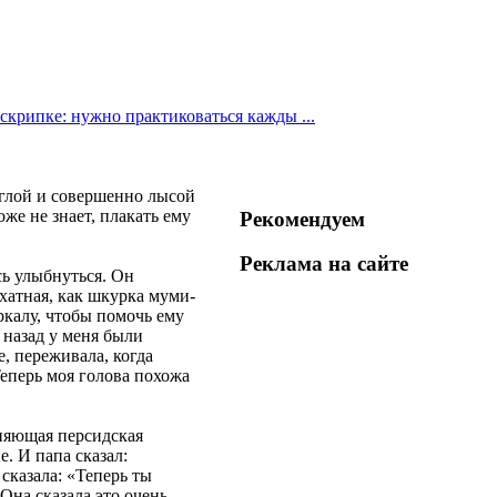
скрипке: нужно практиковаться кажды ...
руглой и совершенно лысой
же не знает, плакать ему
Рекомендуем
Реклама на
сайте
сь улыбнуться. Он
хатная, как шкурка муми-
ркалу, чтобы помочь ему
 назад у меня были
е, переживала, когда
Теперь моя голова похожа
иняющая персидская
. И папа сказал:
сказала: «Теперь ты
Она сказала это очень