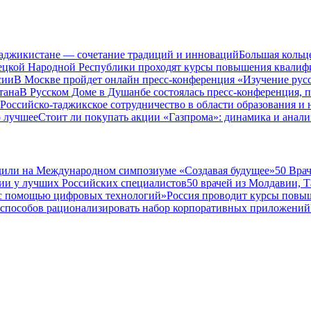
Таджикистане — сочетание традиций и инноваций
Большая кольц
нецкой Народной Республики проходят курсы повышения квалиф
сии
В Москве пройдет онлайн пресс-конференция «Изучение рус
тана
В Русском Доме в Душанбе состоялась пресс-конференция, 
Российско-таджикское сотрудничество в области образования и
о лучшее
Стоит ли покупать акции «Газпрома»: динамика и анали
дили на Международном симпозиуме «Создавая будущее»
50 Вра
ии у лучших Российских специалистов
50 врачей из Молдавии, 
а с помощью цифровых технологий»
Россия проводит курсы повы
 способов рационализировать набор корпоративных приложений