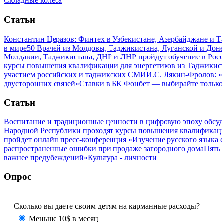
Складные колеса
Статьи
Константин Церазов: Финтех в Узбекистане, Азербайджане и 
в мире
50 Врачей из Молдовы, Таджикистана, Луганской и До
Молдавии, Таджикистана, ДНР и ЛНР пройдут обучение в Рос
курсы повышения квалификации для энергетиков из Таджикис
участием российских и таджикских СМИ
И.С. Лякин-Фролов: «
двусторонних связей»
Ставки в БК Фонбет — выбирайте тольк
Статьи
Воспитание и традиционные ценности в цифровую эпоху обсу
Народной Республики проходят курсы повышения квалификац
пройдет онлайн пресс-конференция «Изучение русского язык
распространенные ошибки при продаже загородного дома
Пять
важнее предубеждений»
Культура - личности
Опрос
Сколько вы даете своим детям на карманные расходы?
Меньше 10$ в месяц