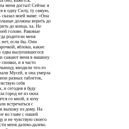
а оно, кажется,
ты меня достал! Сейчас я
я в одну Силу, ту самую,
 сказал моей маме: «Она
 больные должны верить до
рить до конца, ха. Не
моей голове. Раковые
гда родители меня
, нет, если бы. Они
орочкой, яблоки, какие
к у едва вылупившегося
ели сажают меня в машину
синяки, и я часто
ельницу, вводили что-то
звали Мусей, и она умерла
лион разных таблеток,
чувствую себя
, и сегодня я буду
ла город не из окна
тся со мной, я хочу
ли встречаться с
 и выхожу из дому. На
е во главе с нашей
ду и не чувствую своего
сти меня далеко-далеко.