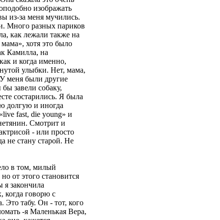
доподобно изображать
вы из-за меня мучились.
ки. Много разных париков
а, как лежали также на
 мама», хотя это было
ак Камилла, на
как и когда именно,
нутой улыбки. Нет, мама,
 У меня были другие
 бы завели собаку,
есте состарились. Я была
ою долгую и иногда
ve fast, die young» и
нетянин. Смотрит и
актрисой - или просто
а не стану старой. Не
ело в том, милый
 но от этого становится
ы я закончила
, когда говорю с
Это табу. Он - тот, кого
ломать -я Маленькая Вера,