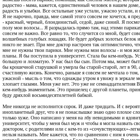
радостно - мама, кажется, единственный человек в нашем доме
радость и улыбки. Все остальные уже устали, ужасно устали, и 
Я не нарочно, правда, мне самой этого совсем не хочется, я п
- красный, черный, блондинистый, седой, даже синий. Я посм
полу мои волосы... Я разрыдалась прямо там, над этими парика
совсем не важно. Все равно то, что случится со мной, будет со
волшебных голубых лошадях. Не будет добрых золотых белок и р
никто не знает. При мне доктор настроен так оптимистично, чт
мне не нужны твои парики. Мне нужны мои волосы - и моя жизнь
планы. Я бы поступила в университет. Стала бы кем-нибудь. Ус
большую и лохматую. У нас был бы сын. Потом мы, может быть,
бы крошечной старушкой и умерла бы старой-старой, лет в 90, 
счастливую жизнь. Конечно, раньше я совсем не мечтала о том, 
ужасной - мысль о том, что однажды утром я увижу в зеркале 
хлопает глазами. Меня уже нет. Это уже не семнадцатилетняя 
кем-нибудь знаменитым. Это пришелец с другой планеты, принце
буду дряхлой восьмидесятилетней бабкой.
Мне никогда не исполнится сорок. И даже тридцать. И с вероят
инопланетный друг, что я не понаслышке знаю одно плохое слово
только хуже. Оно написано у меня на лбу невидимыми и ядови
университет, чтобы у меня был муж и чтобы я могла назвать св
доктором, с родителями или с кем-то из «сочувствующих»-легко 
нельзя называть. Мне кажется, что по сравнению с ним я очень 