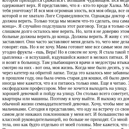
которой приходится сражаться с Большим Чудовищем. Вся меди
одерживает верх. Я представляю, что я - кто-то вроде Халка. М
тебя уничтожу! И вся моя огромная злость, вся моя обида, все
которой и не хватало Лиге Справедливости. Однажды доктор -т
должна верить. Только тогда мы можем что-то сделать, она сам
конца». Я случайно подслушала этот разговор. Тогда я только с
слишком долго осталось мне верить. Но, хотя я не доверяю этом
больные должны верить до конца. Должны верить. Я живу с этой
заставляют. Они часто заставляют меня делать то, чего мне дел
говорят: ешь. Но я не хочу. Мама готовит мне все самые мои л
угодно фрукты - ешь, Вера! Но я совсем не хочу. Я стала такой
цыпленка - и вспухший, вздувшийся живот в мелких пятнах. Я 
и возят в больницу. Там улыбающиеся врачи и медсестры втыкаю
смотрю на них - вот она, моя жизнь. Когда мне было десять, у 
через катетер на обритой лапке. Тогда это казалось мне забавн
в прошлом году, она была очень старая для кошки, ей было две
иногда мне кажется, что я и питаюсь только ими. Еще я читаю. 
оксфордским профессором. Мне не хочется выходить на улицу. Х
хорошей девочкой и пойду на улицу. Он столько всего советует,
квартиры или машины. Поэтому я хочу выйти. Я выхожу из дому о
обычной жизни семнадцатилетней девочки. Хочу, чтобы мне зап
мальчиками. Сегодня я представляю, что иду на встречу со св
самом деле никаких поклонников у меня нет. И большинство мо
классной руководительницей, но больше не приходят. Со мной 
тела, оно как будто отдельно от моей головы. Мне кажется, что