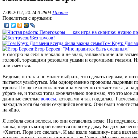
7-09-2012, 20:24
0
2804
Прочее
Поделиться с друзьями:
Без трусов!
Том Круз: Для м
Егор Бероев: "Мне нравится быть смешным"
Я смотрю на себя в зеркало и не знаю, заплакать мне или засм
головой, торчащими розовыми ушами и огромными глазами. Иноп
или смеяться.
Видимо, он так и не может выбрать, что сделать первым, и поэ
пытается улыбнуться. Мы одновременно проводим ладонями по с
тролля. По щеке инопланетянина медленно стекает слеза, а на
убрать ее, и только тогда окончательно понимаю, что это мое 
длинные светлые
волосы
, которыми я так гордилась. Расчесыв
находила хотя бы один секущийся кончик. Они были золотистые 
на яйцо.
Я любила свои волосы, но они оставались везде. На подушках, 
кошка, шерсть которой валяется по всему дому Когда я расчесы
«Хватит. Пора это сделать». И мы взяли машинку- папа взял м
можешь носить парики, помнишь, как Сиенна Миллер, которая 