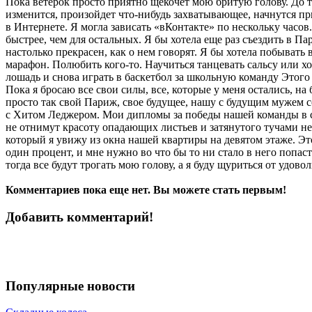
Пока ветерок просто приятно щекочет мою бритую голову. До тог
изменится, произойдет что-нибудь захватывающее, начнутся пр
в Интернете. Я могла зависать «вКонтакте» по нескольку часов.
быстрее, чем для остальных. Я бы хотела еще раз съездить в П
настолько прекрасен, как о нем говорят. Я бы хотела побывать
марафон. Полюбить кого-то. Научиться танцевать сальсу или хо
лошадь и снова играть в баскетбол за школьную команду Этого в
Пока я бросаю все свои силы, все, которые у меня остались, н
просто так свой Париж, свое будущее, нашу с будущим мужем с
с Хитом Леджером. Мои дипломы за победы нашей команды в со
не отнимут красоту опадающих листьев и затянутого тучами неб
который я увижу из окна нашей квартиры на девятом этаже. Это в
один процент, и мне нужно во что бы то ни стало в него попаст
тогда все будут трогать мою голову, а я буду щуриться от удово
Комментариев пока еще нет. Вы можете стать первым!
Добавить комментарий!
Популярные новости