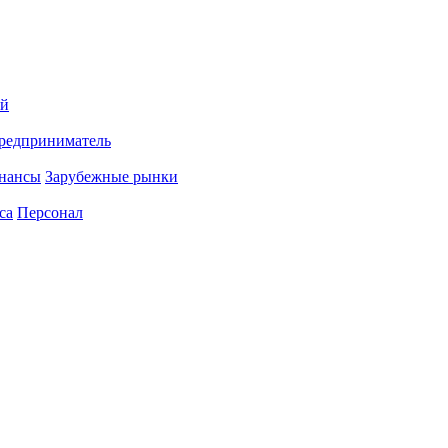
ий
редприниматель
нансы
Зарубежные рынки
са
Персонал