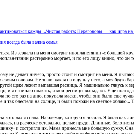
Чистая работа: Переговоры — как игра на 
еня всегда была важна семья
еяться. Из зеркала на меня смотрит инопланетянин -с большой к
ланетянин растерянно моргает, и по его лицу видно, что он то
тому не делает ничего, просто стоит и смотрит на меня. Я пытаю
воим головам. Не знаю, какая на ощупь у него, а моя будто бар
 другой щеке лежит выпавшая ресница. Я машинально тянусь к зе
лицо, и я начинаю плакать, и мои ресницы выпадают. Еще полгода
ала по сто раз на дню, покупала маски, чтобы они были еще лучш
и так блестели на солнце, и были похожи на светлое облако... 
на которых я спала. На одежде, которую я носила. Я была как л
валась, на расческе оставались целые пряди. Длинные. Золотистые
ашинку- и состригли их. Мама принесла мне большую сумку. Она 
играла Кармелиту в том твоем любимом фильме!» и открыла ее. 