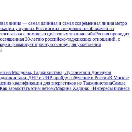
евая линия — самая длинная и самая современная линия метро
икации у лучших Российских специалистов
50 врачей из
ского языка с помощью цифровых технологий»
Россия проводит
посвященная 30-летию российско-таджикских отношений, с
 науки формирует прочную основу для укрепления
з
чей из Молдовы, Таджикистана, Луганской и Донецкой
Таджикистана, ДНР и ЛНР пройдут обучение в России
В Москве
шения квалификации для энергетиков из Таджикистана
Самые
Как заработать этим летом?
Марина Хадина: «Интересы бизнеса