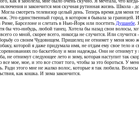
о, как я заболела, мне было очень скучно. Я мечтала, что когда-
иключения и закончится моя скучная рутинная жизнь. Школа - до
 Могла смотреть телевизор целый день. Теперь время для меня те
ариж. Это единственный город, в котором я бывала за границей. 
 в Риме, Барселоне и слетать в Нью-Йорк или посетить
Душанбе
.
тя бы что-нибудь, любой танец. Хотела бы назад свои волосы, хот
сего со мной, скорее всего, никогда не случится. Или случится -
а борьбу со своим Чудовищем. Пришелец не отнимет у меня мою ж
обаку, которой я даже придумала имя, не отдам ему свое тело и
ревнованиях по баскетболу и мои надежды. Они не отнимут у м
а, не отнимут следующее лето и зиму, которая наступит так скор
се мое, мое, и это все стоит того, чтобы за это бороться. У мен
ь. Ради этого мне не жалко волос, которые я так любила. Волосы 
льствия, как кошка. И зима закончится.