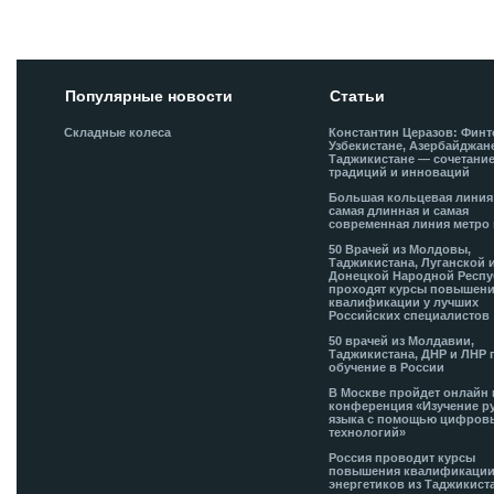
Популярные новости
Статьи
Складные колеса
Константин Церазов: Финт
Узбекистане, Азербайджан
Таджикистане — сочетани
традиций и инноваций
Большая кольцевая лини
самая длинная и самая
современная линия метро 
50 Врачей из Молдовы,
Таджикистана, Луганской 
Донецкой Народной Респ
проходят курсы повышен
квалификации у лучших
Российских специалистов
50 врачей из Молдавии,
Таджикистана, ДНР и ЛНР 
обучение в России
В Москве пройдет онлайн 
конференция «Изучение р
языка с помощью цифров
технологий»
Россия проводит курсы
повышения квалификации
энергетиков из Таджикист