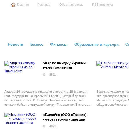
Главная
Реклама
Обратная связь
RSS подписка
Новости
Бизнес
Финансы
Образование и карьера
С
Удар по имиджу Украины
из-за Тимошенко
0
2511
Лидеры 14 государств отказались посетить 18-й саммит
Вслед за уходом с по
глав государств Центральной Европы, который должен
экс-президента Франц
был пройти в Ялте 11-12 мая. Половина из них прямо
Меркель —канцлера Ф
связали бойкот с ситуацией вокруг Тимошенко. В итоге за
общеевропейских ант
три дня до мероприятия украинский МИД отложил его
проведение на неопределенное время.
«Билайн» (ООО «Таком»)
- через тернии к звездам
0
4872