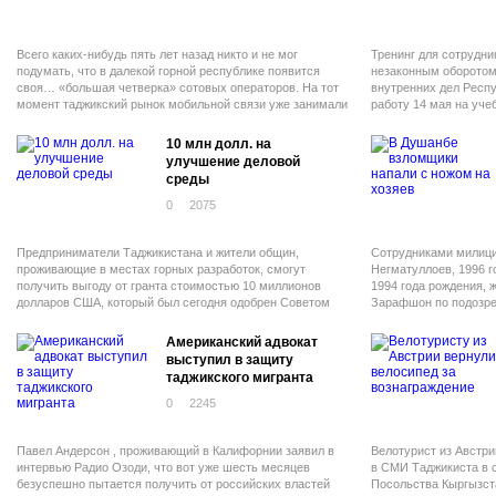
Всего каких-нибудь пять лет назад никто и не мог
Тренинг для сотрудни
подумать, что в далекой горной республике появится
незаконным оборотом
своя… «большая четверка» сотовых операторов. На тот
внутренних дел Респ
момент таджикский рынок мобильной связи уже занимали
работу 14 мая на уче
серьезные конкуренты.
наркотиками (АКН) пр
10 млн долл. на
улучшение деловой
среды
0
2075
Предприниматели Таджикистана и жители общин,
Сотрудниками милици
проживающие в местах горных разработок, смогут
Негматуллоев, 1996 г
получить выгоду от гранта стоимостью 10 миллионов
1994 года рождения, 
долларов США, который был сегодня одобрен Советом
Зарафшон по подозре
директоров Всемирного банка для Проекта по повышению
конкурентоспособности частного сектора в Таджикистане.
Американский адвокат
выступил в защиту
таджикского мигранта
0
2245
Павел Андерсон , проживающий в Калифорнии заявил в
Велотурист из Австри
интервью Радио Озоди, что вот уже шесть месяцев
в СМИ Таджикиста в с
безуспешно пытается получить от российских властей
Посольства Кыргызста