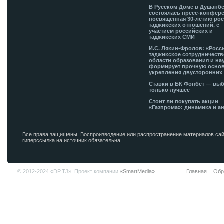
В Русском Доме в Душанб
состоялась пресс-конфере
посвященная 30-летию рос
таджикских отношений, с
участием российских и
таджикских СМИ
И.С. Лякин-Фролов: «Росс
таджикское сотрудничеств
области образования и на
формирует прочную основ
укрепления двусторонних 
Ставки в БК Фонбет — вы
только лучшее
Стоит ли покупать акции
«Газпрома»: динамика и а
Все права защищены. Воспроизводение или распространение материалов сай
гиперссылка на источник обязательна.
© 2012-2024 «DP.TJ». Проект компании
«SmartMedia»
Главная
Обр