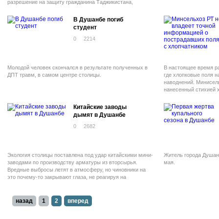
разрешение на защиту гражданина Таджикистана,
содержащегося в СИЗО Рамоского района Московской
области.
В Душанбе погиб
студент
0
2214
Молодой человек скончался в результате полученных в
В настоящее время ра
ДПТ травм, в самом центре столицы.
где хлопковые поля н
наводнений. Минисел
нанесенный стихией 
обильных осадков.
Китайские заводы
дымят в Душанбе
0
2682
Экология столицы поставлена под удар китайскими мини-
Житель города Душан
заводами по производству арматуры из вторсырья.
мая.
Вредные выбросы летят в атмосферу, но чиновники на
это почему-то закрывают глаза, не реагируя на
рекомендации мэра города.
назад
1
2
вперед