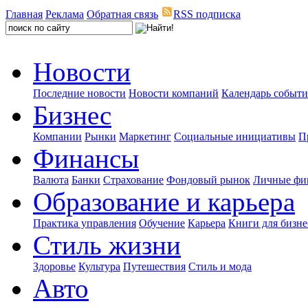
Главная
Реклама
Обратная связь
RSS подписка
Новости
Последние новости
Новости компаний
Календарь событ
Бизнес
Компании
Рынки
Маркетинг
Социальные инициативы
П
Финансы
Валюта
Банки
Страхование
Фондовый рынок
Личные фи
Образование и карьера
Практика управления
Обучение
Карьера
Книги для бизне
Стиль жизни
Здоровье
Культура
Путешествия
Стиль и мода
Авто