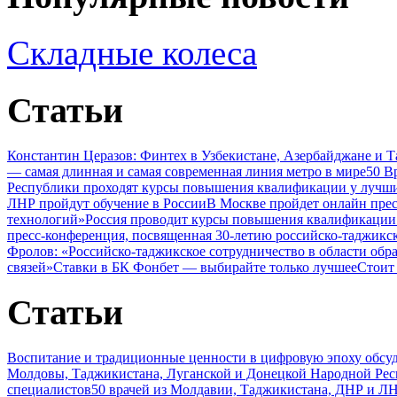
Складные колеса
Статьи
Константин Церазов: Финтех в Узбекистане, Азербайджане и 
— самая длинная и самая современная линия метро в мире
50 В
Республики проходят курсы повышения квалификации у лучши
ЛНР пройдут обучение в России
В Москве пройдет онлайн пре
технологий»
Россия проводит курсы повышения квалификации 
пресс-конференция, посвященная 30-летию российско-таджикс
Фролов: «Российско-таджикское сотрудничество в области обр
связей»
Ставки в БК Фонбет — выбирайте только лучшее
Стоит
Статьи
Воспитание и традиционные ценности в цифровую эпоху обсу
Молдовы, Таджикистана, Луганской и Донецкой Народной Ре
специалистов
50 врачей из Молдавии, Таджикистана, ДНР и ЛН