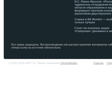
И.С. Лякин-Фролов: «Росс
таджикское сотрудничеств
области образования и на
формирует прочную основ
укрепления двусторонних 
Ставки в БК Фонбет — вы
только лучшее
Стоит ли покупать акции
«Газпрома»: динамика и а
Все права защищены. Воспроизводение или распространение материалов сай
гиперссылка на источник обязательна.
© 2012-2024 «DP.TJ». Проект компании
«SmartMedia»
Главная
Обр