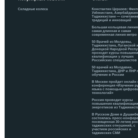
Складные колеса
Константин Церазов: Финт
Узбекистане, Азербайджан
Таджикистане — сочетани
традиций и инноваций
Большая кольцевая лини
самая длинная и самая
современная линия метро 
50 Врачей из Молдовы,
Таджикистана, Луганской 
Донецкой Народной Респ
проходят курсы повышен
квалификации у лучших
Российских специалистов
50 врачей из Молдавии,
Таджикистана, ДНР и ЛНР 
обучение в России
В Москве пройдет онлайн 
конференция «Изучение р
языка с помощью цифров
технологий»
Россия проводит курсы
повышения квалификации
энергетиков из Таджикист
В Русском Доме в Душанб
состоялась пресс-конфере
посвященная 30-летию рос
таджикских отношений, с
участием российских и
таджикских СМИ