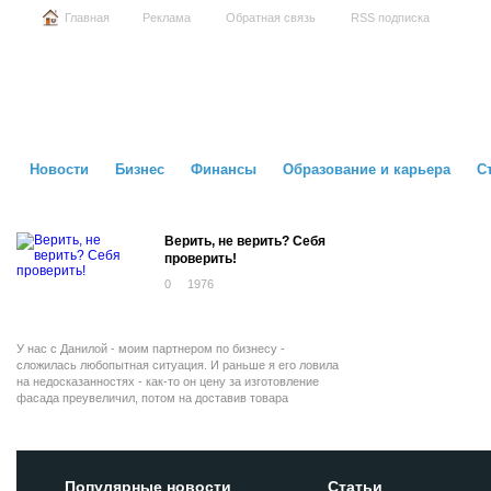
Главная
Реклама
Обратная связь
RSS подписка
Новости
Бизнес
Финансы
Образование и карьера
С
Верить, не верить? Себя
проверить!
0
1976
У нас с Данилой - моим партнером по бизнесу -
сложилась любопытная ситуация. И раньше я его ловила
на недосказанностях - как-то он цену за изготовление
фасада преувеличил, потом на доставив товара
«сэкономил» в свою пользу.
Популярные новости
Статьи