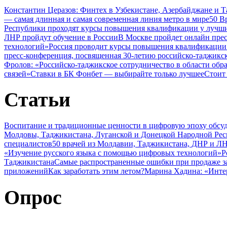
Константин Церазов: Финтех в Узбекистане, Азербайджане и 
— самая длинная и самая современная линия метро в мире
50 В
Республики проходят курсы повышения квалификации у лучши
ЛНР пройдут обучение в России
В Москве пройдет онлайн пре
технологий»
Россия проводит курсы повышения квалификации 
пресс-конференция, посвященная 30-летию российско-таджикс
Фролов: «Российско-таджикское сотрудничество в области обр
связей»
Ставки в БК Фонбет — выбирайте только лучшее
Стоит
Статьи
Воспитание и традиционные ценности в цифровую эпоху обсу
Молдовы, Таджикистана, Луганской и Донецкой Народной Ре
специалистов
50 врачей из Молдавии, Таджикистана, ДНР и ЛН
«Изучение русского языка с помощью цифровых технологий»
Р
Таджикистана
Самые распространенные ошибки при продаже з
приложений
Как заработать этим летом?
Марина Хадина: «Инте
Опрос