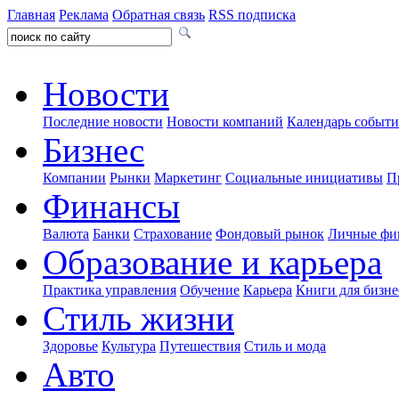
Главная
Реклама
Обратная связь
RSS подписка
Новости
Последние новости
Новости компаний
Календарь событ
Бизнес
Компании
Рынки
Маркетинг
Социальные инициативы
П
Финансы
Валюта
Банки
Страхование
Фондовый рынок
Личные фи
Образование и карьера
Практика управления
Обучение
Карьера
Книги для бизне
Стиль жизни
Здоровье
Культура
Путешествия
Стиль и мода
Авто