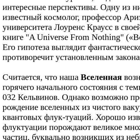
интересные перспективы. Одну из н
известный космолог, профессор Ари
университета Лоуренс Краусс в свое
книге "A Universe From Nothing" («В
Его гипотеза выглядит фантастическ
противоречит установленным закона
Считается, что наша
Вселенная
возн
горячего начального состояния с те
032 Кельвинов. Однако возможно пр
рождение вселенных из чистого вакуу
квантовых флук-туаций. Хорошо изве
флуктуации порождают великое мно
частиц, буквально возникших из не