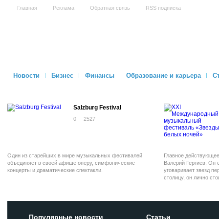
Главная
Реклама
Обратная связь
RSS подписка
Новости
Бизнес
Финансы
Образование и карьера
С
Salzburg Festival
0
2527
Один из старейших в мире музыкальных фестивалей
Главное действующее
объединяет в своей афише оперу, симфонические
Валерий Гергиев. Он 
концерты и драматические спектакли.
уговаривает звезд п
столицу, он лично ст
каждом третьем конце
почти девяносто!
Популярные новости
Статьи