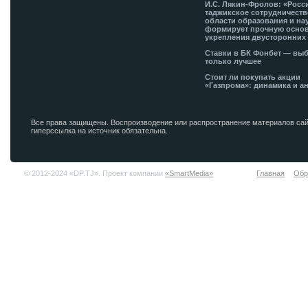
И.С. Лякин-Фролов: «Росс
таджикское сотрудничеств
области образования и на
формирует прочную основ
укрепления двусторонних 
Ставки в БК Фонбет — вы
только лучшее
Стоит ли покупать акции
«Газпрома»: динамика и а
Все права защищены. Воспроизводение или распространение материалов сай
гиперссылка на источник обязательна.
© 2012-2024 «DP.TJ». Проект компании
«SmartMedia»
Главная
Обр