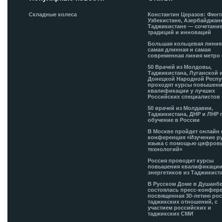
Складные колеса
Константин Церазов: Финт
Узбекистане, Азербайджан
Таджикистане — сочетани
традиций и инноваций
Большая кольцевая лини
самая длинная и самая
современная линия метро 
50 Врачей из Молдовы,
Таджикистана, Луганской 
Донецкой Народной Респ
проходят курсы повышен
квалификации у лучших
Российских специалистов
50 врачей из Молдавии,
Таджикистана, ДНР и ЛНР 
обучение в России
В Москве пройдет онлайн 
конференция «Изучение р
языка с помощью цифров
технологий»
Россия проводит курсы
повышения квалификации
энергетиков из Таджикист
В Русском Доме в Душанб
состоялась пресс-конфере
посвященная 30-летию рос
таджикских отношений, с
участием российских и
таджикских СМИ