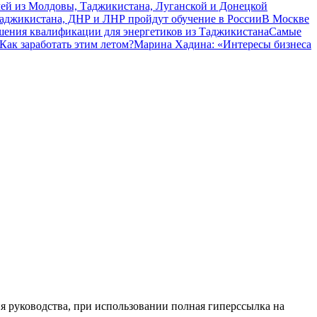
чей из Молдовы, Таджикистана, Луганской и Донецкой
Таджикистана, ДНР и ЛНР пройдут обучение в России
В Москве
шения квалификации для энергетиков из Таджикистана
Самые
Как заработать этим летом?
Марина Хадина: «Интересы бизнеса
я руководства, при использовании полная гиперссылка на