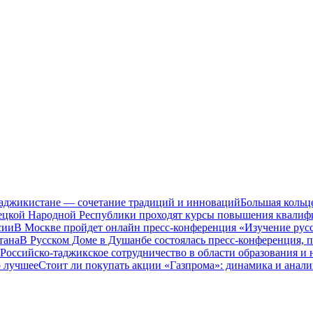
Таджикистане — сочетание традиций и инноваций
Большая кольц
нецкой Народной Республики проходят курсы повышения квалиф
сии
В Москве пройдет онлайн пресс-конференция «Изучение рус
тана
В Русском Доме в Душанбе состоялась пресс-конференция, 
Российско-таджикское сотрудничество в области образования и
о лучшее
Стоит ли покупать акции «Газпрома»: динамика и анали