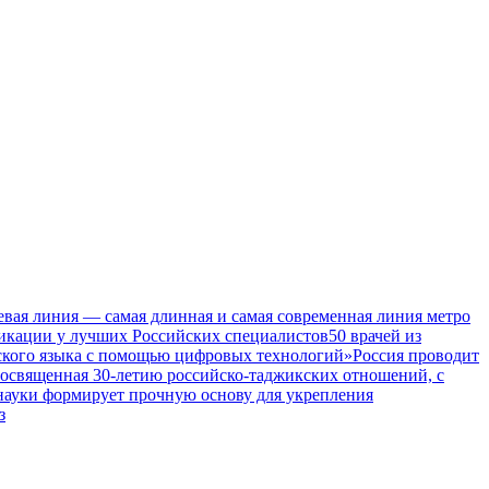
евая линия — самая длинная и самая современная линия метро
икации у лучших Российских специалистов
50 врачей из
ского языка с помощью цифровых технологий»
Россия проводит
посвященная 30-летию российско-таджикских отношений, с
 науки формирует прочную основу для укрепления
з