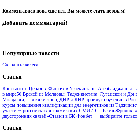
Комментариев пока еще нет. Вы можете стать первым!
Добавить комментарий!
Популярные новости
Складные колеса
Статьи
Константин Церазов: Финтех в Узбекистане, Азербайджане и 
в мире
50 Врачей из Молдовы, Таджикистана, Луганской и До
Молдавии, Таджикистана, ДНР и ЛНР пройдут обучение в Рос
курсы повышения квалификации для энергетиков из Таджикис
участием российских и таджикских СМИ
И.С. Лякин-Фролов: «
двусторонних связей»
Ставки в БК Фонбет — выбирайте тольк
Статьи