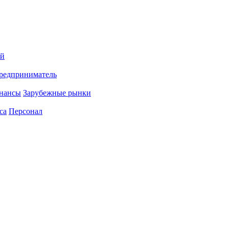
ий
редприниматель
нансы
Зарубежные рынки
са
Персонал