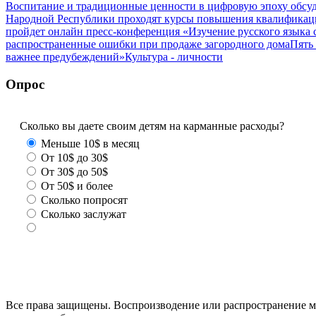
Воспитание и традиционные ценности в цифровую эпоху обсу
Народной Республики проходят курсы повышения квалификац
пройдет онлайн пресс-конференция «Изучение русского язык
распространенные ошибки при продаже загородного дома
Пять
важнее предубеждений»
Культура - личности
Опрос
Сколько вы даете своим детям на карманные расходы?
Меньше 10$ в месяц
От 10$ до 30$
От 30$ до 50$
От 50$ и более
Сколько попросят
Сколько заслужат
Все права защищены. Воспроизводение или распространение ма