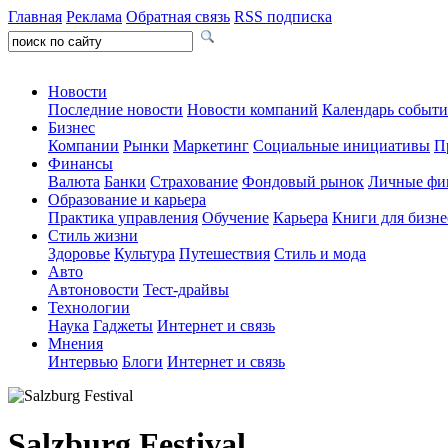
Главная
Реклама
Обратная связь
RSS подписка
Новости
Последние новости
Новости компаний
Календарь событ
Бизнес
Компании
Рынки
Маркетинг
Социальные инициативы
П
Финансы
Валюта
Банки
Страхование
Фондовый рынок
Личные фи
Образование и карьера
Практика управления
Обучение
Карьера
Книги для бизне
Стиль жизни
Здоровье
Культура
Путешествия
Стиль и мода
Авто
Автоновости
Тест-драйвы
Технологии
Наука
Гаджеты
Интернет и связь
Мнения
Интервью
Блоги
Интернет и связь
Salzburg Festival