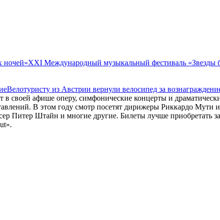
XXI Международный музыкальный фестиваль «Звезды 
Велотуристу из Австрии вернули велосипед за вознаграждени
т в своей афише оперу, симфонические концерты и драматическ
тавлений. В этом году смотр посетят дирижеры Риккардо Мути и
ер Питер Штайн и многие другие. Билеты лучше приобретать за
ut».