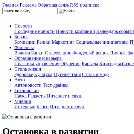
Главная
Реклама
Обратная связь
RSS подписка
Новости
Последние новости
Новости компаний
Календарь событ
Бизнес
Компании
Рынки
Маркетинг
Социальные инициативы
П
Финансы
Валюта
Банки
Страхование
Фондовый рынок
Личные фи
Образование и карьера
Практика управления
Обучение
Карьера
Книги для бизне
Стиль жизни
Здоровье
Культура
Путешествия
Стиль и мода
Авто
Автоновости
Тест-драйвы
Технологии
Наука
Гаджеты
Интернет и связь
Мнения
Интервью
Блоги
Интернет и связь
Остановка в развитии