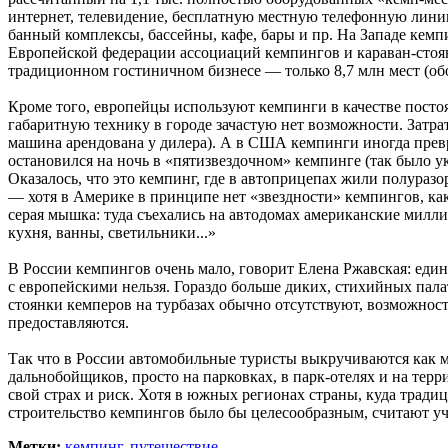
интернет, телевидение, бесплатную местную телефонную линию
банный комплексы, бассейны, кафе, бары и пр. На Западе кем
Европейской федерации ассоциаций кемпингов и караван-стояно
традиционном гостиничном бизнесе — только 8,7 млн мест (обо
Кроме того, европейцы используют кемпинги в качестве постоян
габаритную технику в городе зачастую нет возможности. Затра
машина арендована у дилера). А в США кемпинги иногда пре
остановился на ночь в «пятизвездочном» кемпинге (так было ук
Оказалось, что это кемпинг, где в автоприцепах жили полураз
— хотя в Америке в принципе нет «звездности» кемпингов, как
серая мышка: туда съехались на автодомах американские милл
кухня, ванны, светильники...»
В России кемпингов очень мало, говорит Елена Ржавская: един
с европейскими нельзя. Гораздо больше диких, стихийных пала
стоянки кемперов на турбазах обычно отсутствуют, возможност
предоставляются.
Так что в России автомобильные туристы выкручиваются как мог
дальнобойщиков, просто на парковках, в парк-отелях и на тер
свой страх и риск. Хотя в южных регионах страны, куда тради
строительство кемпингов было бы целесообразным, считают у
Метки:
кемпинг
,
путешествие