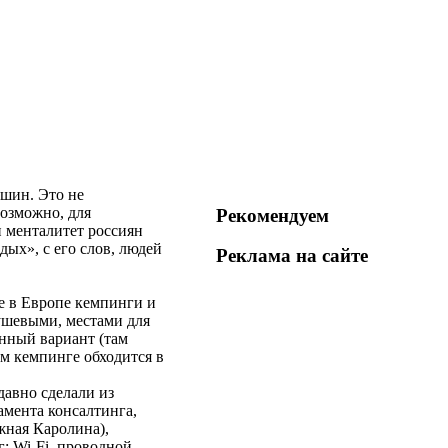
ошин. Это не
возможно, для
Рекомендуем
и менталитет россиян
ых», с его слов, людей
Реклама на
сайте
е в Европе кемпинги и
душевыми, местами для
енный вариант (там
ом кемпинге обходится в
давно сделали из
амента консалтинга,
жная Каролина),
: Wi-Fi, проводной