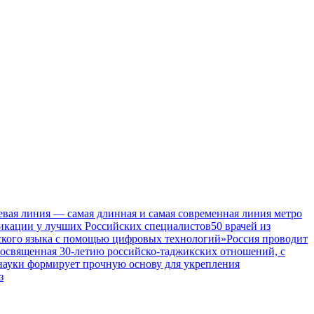
евая линия — самая длинная и самая современная линия метро
икации у лучших Российских специалистов
50 врачей из
ского языка с помощью цифровых технологий»
Россия проводит
посвященная 30-летию российско-таджикских отношений, с
 науки формирует прочную основу для укрепления
з