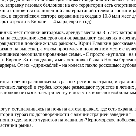
, заправку газовых баллонов; на его территории есть спортивн
пинги становятся полноценной альтернативой отелям и гостиниц
к, в европейском секторе караванинга создано 10,8 млн мест дл
рот отрасли в Европе — 4 млрд евро в год).
ных мест стоянки автодомов, арендуя места на 3-5 лет: застрой
ты на содержание кемперов они оправдывают, сдавая их в аренду
вращаются в подобие жилых районов. Юрий Елашкин рассказыва
азано на вывеске), а утром проснулся в неопрятном месте с куч
орившиеся несоциализированные семьи. «Я просто «купился» на 
 в Европе. Зато следующая моя остановка была в Новом Орлеане,
иардеры. От их «дирижаблей» на колесах пахло роскошью: дубов
ицы точечно расположены в разных регионах страны, и сравнива
точных лагерей и турбаз, которые размещают туристов в летних 
ь подключиться к электричеству и доступ к воде автомобильным
ут, останавливаясь на ночь на автозаправках, где есть охрана,
ритории турбаз по договоренности с администрацией заведения —
ционно едет много туристов на машинах (Черноморское побережь
частники рынка.