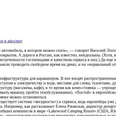
ое в абсолют
е автомобиль, в котором можно спать», — говорит Василий Лоп
окрытия. А дороги в России, как известно, неидеальны. (Хотя, 
еспеченности гостиницами и качеством сервиса в них.) Да еще 
кли проводить свободное время на дачах, и на «нормальный отд
инфраструктуры для караванеров. В нее входят распространенны
тупом к электричеству и воде, местами для слива, туалетами, 
уктуру (магазины, кафе), в то время как кемп-стоянка — упрощ
помыть машину, пройти техобслуживание). «Постой» в европейск
тоянке можно остановиться
уществует система «звездности») и сервиса, ведь европейцы уже 
а. Например, как рассказывает Елена Ржавская, директор департ
пнейших кемпингов в мире «Lakewood Camping Resort» (США, Ю
т», предоставляет постояльцам множество дополнительных услуг