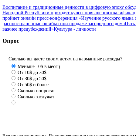
Воспитание и традиционные ценности в цифровую эпоху обсу
Народной Республики проходят курсы повышения квалификац
пройдет онлайн пресс-конференция «Изучение русского язык
распространенные ошибки при продаже загородного дома
Пять
важнее предубеждений»
Культура - личности
Опрос
Сколько вы даете своим детям на карманные расходы?
Меньше 10$ в месяц
От 10$ до 30$
От 30$ до 50$
От 50$ и более
Сколько попросят
Сколько заслужат
Все права защищены. Воспроизводение или распространение ма