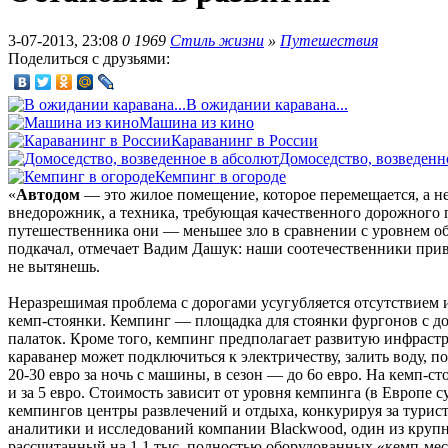
3-07-2013, 23:08
0
1969
Стиль жизни
»
Путешествия
Поделиться с друзьями:
В ожидании каравана...
Машина из кино
Караванинг в России
Домоседство, возведенн
Кемпинг в огороде
«
Автодом
— это жилое помещение, которое перемещается, а н
внедорожник, а техника, требующая качественного дорожного п
путешественника они — меньшее зло в сравнении с уровнем об
подкачал, отмечает Вадим Дашук: наши соотечественники привы
не вытянешь.
Неразрешимая проблема с дорогами усугубляется отсутствием 
кемп-стоянки. Кемпинг — площадка для стоянки фургонов с дос
палаток. Кроме того, кемпинг предполагает развитую инфрастр
караванер может подключиться к электричеству, залить воду, 
20-30 евро за ночь с машины, в сезон — до 6о евро. На кемп-с
и за 5 евро. Стоимость зависит от уровня кемпинга (в Европе с
кемпингов центры развлечений и отдыха, конкурируя за турист
аналитики и исследований компании Blackwood, один из кру
рассчитанный на 1,1 тыс. полностью оборудованных «кемп-мес