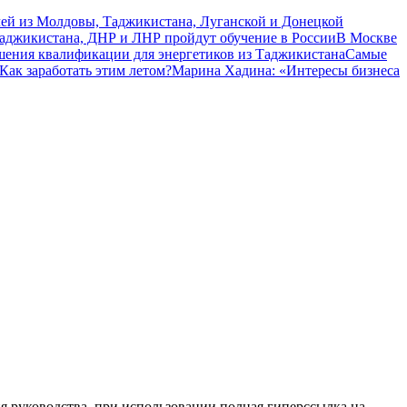
чей из Молдовы, Таджикистана, Луганской и Донецкой
Таджикистана, ДНР и ЛНР пройдут обучение в России
В Москве
шения квалификации для энергетиков из Таджикистана
Самые
Как заработать этим летом?
Марина Хадина: «Интересы бизнеса
я руководства, при использовании полная гиперссылка на