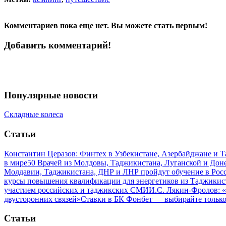
Комментариев пока еще нет. Вы можете стать первым!
Добавить комментарий!
Популярные новости
Складные колеса
Статьи
Константин Церазов: Финтех в Узбекистане, Азербайджане и 
в мире
50 Врачей из Молдовы, Таджикистана, Луганской и До
Молдавии, Таджикистана, ДНР и ЛНР пройдут обучение в Рос
курсы повышения квалификации для энергетиков из Таджикис
участием российских и таджикских СМИ
И.С. Лякин-Фролов: «
двусторонних связей»
Ставки в БК Фонбет — выбирайте тольк
Статьи