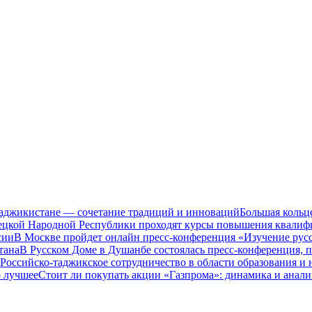
Таджикистане — сочетание традиций и инноваций
Большая кольц
нецкой Народной Республики проходят курсы повышения квалиф
сии
В Москве пройдет онлайн пресс-конференция «Изучение рус
тана
В Русском Доме в Душанбе состоялась пресс-конференция, 
Российско-таджикское сотрудничество в области образования и
о лучшее
Стоит ли покупать акции «Газпрома»: динамика и анали