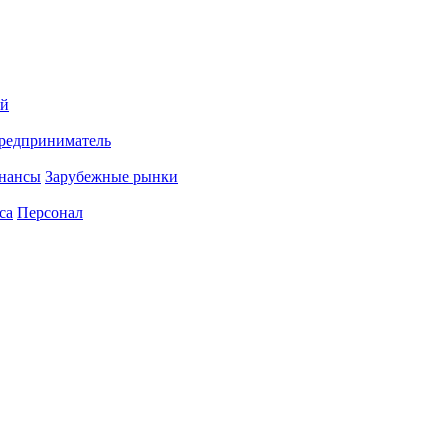
ий
редприниматель
нансы
Зарубежные рынки
са
Персонал