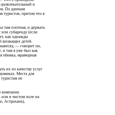
о-развлекательный и
ам. По данным
я туристов, притом что в
ка там плотная, и держать
 или субаренду (если
ет, как однажды
ей визжащих детей.
вывеску, — говорит он,
 и там я уже был как
ая обивка, мраморная
ть их по качеству услуг
домиках. Места для
 туристам не
 в компании
 или в чистом поле на
е, Астрахань),