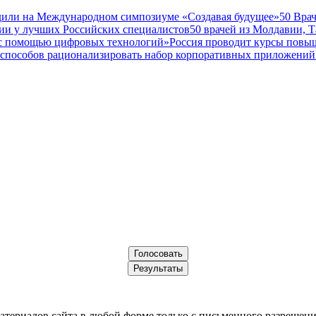
дили на Международном симпозиуме «Создавая будущее»
50 Вра
ии у лучших Российских специалистов
50 врачей из Молдавии, 
а с помощью цифровых технологий»
Россия проводит курсы повы
 способов рационализировать набор корпоративных приложений
териалов сайта в любой форме только с письменного разрешени