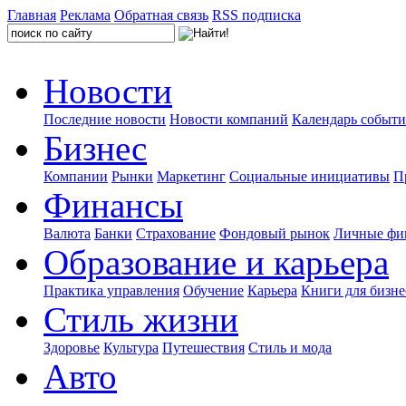
Главная
Реклама
Обратная связь
RSS подписка
Новости
Последние новости
Новости компаний
Календарь событ
Бизнес
Компании
Рынки
Маркетинг
Социальные инициативы
П
Финансы
Валюта
Банки
Страхование
Фондовый рынок
Личные фи
Образование и карьера
Практика управления
Обучение
Карьера
Книги для бизне
Стиль жизни
Здоровье
Культура
Путешествия
Стиль и мода
Авто