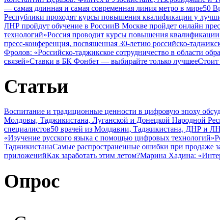
— самая длинная и самая современная линия метро в мире
50 В
Республики проходят курсы повышения квалификации у лучши
ЛНР пройдут обучение в России
В Москве пройдет онлайн пре
технологий»
Россия проводит курсы повышения квалификации 
пресс-конференция, посвященная 30-летию российско-таджикс
Фролов: «Российско-таджикское сотрудничество в области обр
связей»
Ставки в БК Фонбет — выбирайте только лучшее
Стоит
Статьи
Воспитание и традиционные ценности в цифровую эпоху обсу
Молдовы, Таджикистана, Луганской и Донецкой Народной Ре
специалистов
50 врачей из Молдавии, Таджикистана, ДНР и ЛН
«Изучение русского языка с помощью цифровых технологий»
Р
Таджикистана
Самые распространенные ошибки при продаже з
приложений
Как заработать этим летом?
Марина Хадина: «Инте
Опрос