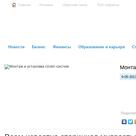
Главная
Реклама
Обратная связь
RSS подписка
Новости
Бизнес
Финансы
Образование и карьера
С
Монта
9-05-2013
Поделит