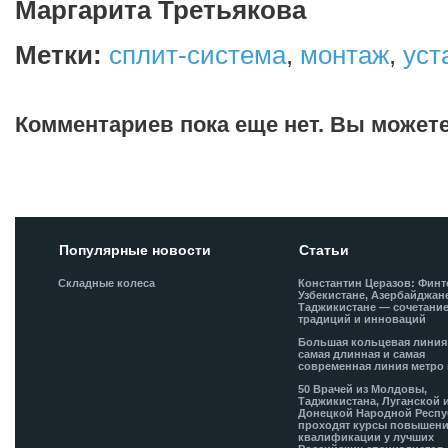
Маргарита Третьякова
Метки:
сплит-система
,
монтаж
,
уст
Комментариев пока еще нет. Вы может
Добавить комментарий!
Популярные новости
Статьи
Складные колеса
Константин Церазов: Финт
Узбекистане, Азербайджан
Таджикистане — сочетани
традиций и инноваций
Большая кольцевая лини
самая длинная и самая
современная линия метро 
50 Врачей из Молдовы,
Таджикистана, Луганской 
Донецкой Народной Респ
проходят курсы повышен
квалификации у лучших