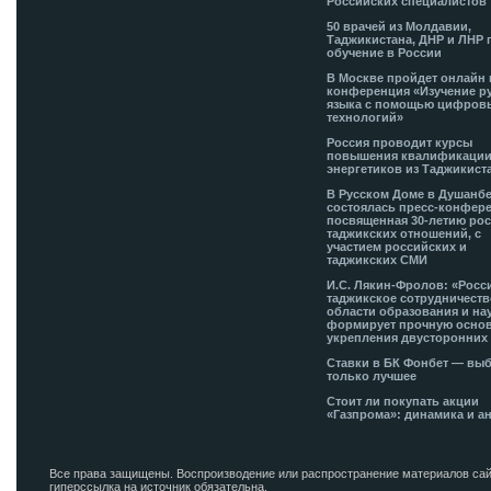
Российских специалистов
50 врачей из Молдавии,
Таджикистана, ДНР и ЛНР 
обучение в России
В Москве пройдет онлайн 
конференция «Изучение р
языка с помощью цифров
технологий»
Россия проводит курсы
повышения квалификации
энергетиков из Таджикист
В Русском Доме в Душанб
состоялась пресс-конфере
посвященная 30-летию рос
таджикских отношений, с
участием российских и
таджикских СМИ
И.С. Лякин-Фролов: «Росс
таджикское сотрудничеств
области образования и на
формирует прочную основ
укрепления двусторонних 
Ставки в БК Фонбет — вы
только лучшее
Стоит ли покупать акции
«Газпрома»: динамика и а
Все права защищены. Воспроизводение или распространение материалов сай
гиперссылка на источник обязательна.