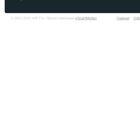
© 2012-2024 «DP.TJ». Проект компании
«SmartMedia»
Главная
Обр