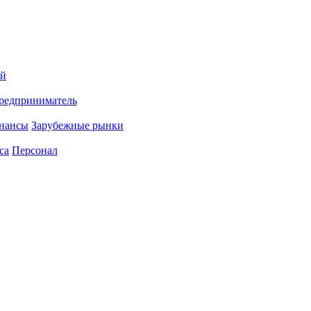
ий
редприниматель
нансы
Зарубежные рынки
са
Персонал