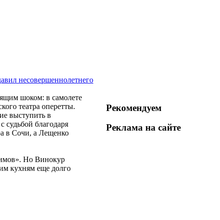
давил несовершеннолетнего
оящим шоком: в самолете
кого театра оперетты.
Рекомендуем
ие выступить в
с судьбой благодаря
Реклама на
сайте
а в Сочи, а Лещенко
химов». Но Винокур
ким кухням еще долго