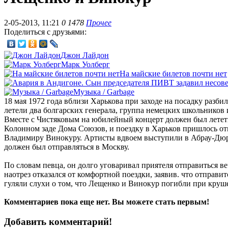
2-05-2013, 11:21
0
1478
Прочее
Поделиться с друзьями:
Джон Лайдон
Марк Уолберг
На майские билетов почти нет
Музыка / Garbage
18 мая 1972 года вблизи Харькова при заходе на посадку разби
летели два болгарских генерала, группа немецких школьников
Вместе с Чистяковым на юбилейный концерт должен был лететь
Колонном заде Дома Союзов, и поездку в Харьков пришлось отм
Владимиру Винокуру. Артисты вдвоем выступили в Абрау-Дюрс
должен был отправляться в Москву.
По словам певца, он долго уговаривал приятеля отправиться 
наотрез отказался от комфортной поездки, заявив. что отправи
гуляли слухи о том, что Лещенко и Винокур погибли при кру
Комментариев пока еще нет. Вы можете стать первым!
Добавить комментарий!