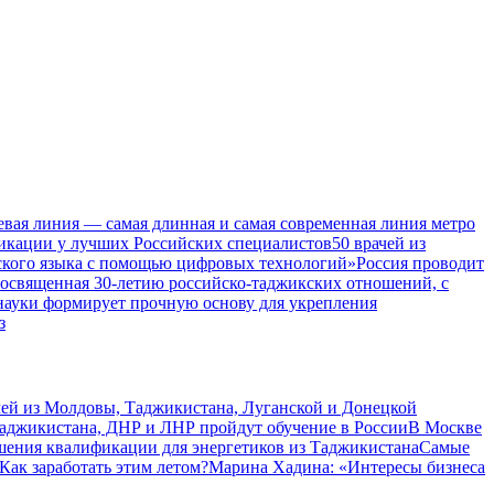
евая линия — самая длинная и самая современная линия метро
икации у лучших Российских специалистов
50 врачей из
ского языка с помощью цифровых технологий»
Россия проводит
посвященная 30-летию российско-таджикских отношений, с
 науки формирует прочную основу для укрепления
з
чей из Молдовы, Таджикистана, Луганской и Донецкой
Таджикистана, ДНР и ЛНР пройдут обучение в России
В Москве
шения квалификации для энергетиков из Таджикистана
Самые
Как заработать этим летом?
Марина Хадина: «Интересы бизнеса