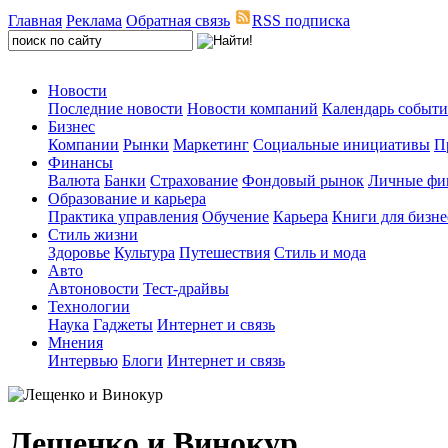
Главная
Реклама
Обратная связь
RSS подписка
Новости
Последние новости
Новости компаний
Календарь событ
Бизнес
Компании
Рынки
Маркетинг
Социальные инициативы
П
Финансы
Валюта
Банки
Страхование
Фондовый рынок
Личные фи
Образование и карьера
Практика управления
Обучение
Карьера
Книги для бизне
Стиль жизни
Здоровье
Культура
Путешествия
Стиль и мода
Авто
Автоновости
Тест-драйвы
Технологии
Наука
Гаджеты
Интернет и связь
Мнения
Интервью
Блоги
Интернет и связь
Лещенко и Винокур