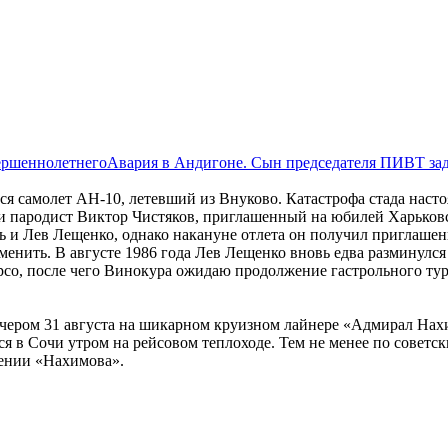
Авария в Андигоне. Сын председателя ПИВТ за
лся самолет АН-10, летевший из Внуково. Катастрофа стада наст
 и пародист Виктор Чистяков, приглашенный на юбилей Харьковс
 и Лев Лещенко, однако накануне отлета он получил приглашен
енить. В августе 1986 года Лев Лещенко вновь едва разминулся 
о, после чего Винокура ожидаю продолжение гастрольного тур
вечером 31 августа на шикарном круизном лайнере «Адмирал На
тся в Сочи утром на рейсовом теплоходе. Тем не менее по советс
шении «Нахимова».