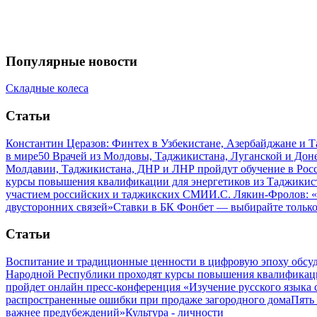
Популярные новости
Складные колеса
Статьи
Константин Церазов: Финтех в Узбекистане, Азербайджане и 
в мире
50 Врачей из Молдовы, Таджикистана, Луганской и До
Молдавии, Таджикистана, ДНР и ЛНР пройдут обучение в Рос
курсы повышения квалификации для энергетиков из Таджикис
участием российских и таджикских СМИ
И.С. Лякин-Фролов: «
двусторонних связей»
Ставки в БК Фонбет — выбирайте тольк
Статьи
Воспитание и традиционные ценности в цифровую эпоху обсу
Народной Республики проходят курсы повышения квалификац
пройдет онлайн пресс-конференция «Изучение русского язык
распространенные ошибки при продаже загородного дома
Пять
важнее предубеждений»
Культура - личности