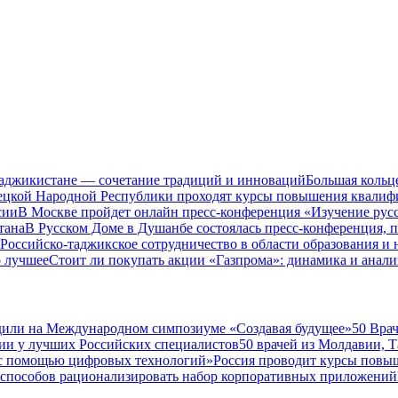
Таджикистане — сочетание традиций и инноваций
Большая кольц
нецкой Народной Республики проходят курсы повышения квалиф
сии
В Москве пройдет онлайн пресс-конференция «Изучение рус
тана
В Русском Доме в Душанбе состоялась пресс-конференция, 
Российско-таджикское сотрудничество в области образования и
о лучшее
Стоит ли покупать акции «Газпрома»: динамика и анали
дили на Международном симпозиуме «Создавая будущее»
50 Вра
ии у лучших Российских специалистов
50 врачей из Молдавии, 
а с помощью цифровых технологий»
Россия проводит курсы повы
 способов рационализировать набор корпоративных приложений